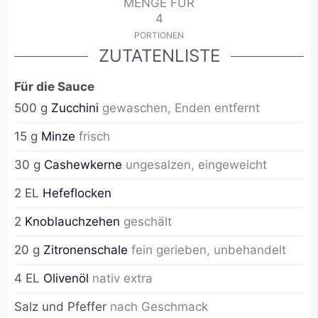
MENGE FÜR
4
PORTIONEN
ZUTATENLISTE
Für die Sauce
500
g
Zucchini
gewaschen, Enden entfernt
15
g
Minze
frisch
30
g
Cashewkerne
ungesalzen, eingeweicht
2
EL
Hefeflocken
2
Knoblauchzehen
geschält
20
g
Zitronenschale
fein gerieben, unbehandelt
4
EL
Olivenöl
nativ extra
Salz und Pfeffer
nach Geschmack