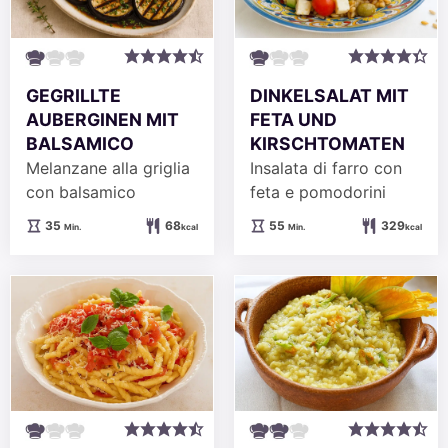
GEGRILLTE
DINKELSALAT MIT
AUBERGINEN MIT
FETA UND
BALSAMICO
KIRSCHTOMATEN
Melanzane alla griglia
Insalata di farro con
con balsamico
feta e pomodorini
Minuten
Minuten
35
68
55
329
Min.
kcal
Min.
kcal