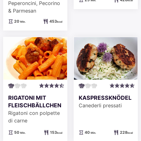
Min.
kcal
Peperoncini, Pecorino
& Parmesan
Minuten
20
453
Min.
kcal
RIGATONI MIT
KASPRESSKNÖDEL
FLEISCHBÄLLCHEN
Canederli pressati
Rigatoni con polpette
di carne
Minuten
Minuten
50
153
40
228
Min.
kcal
Min.
kcal