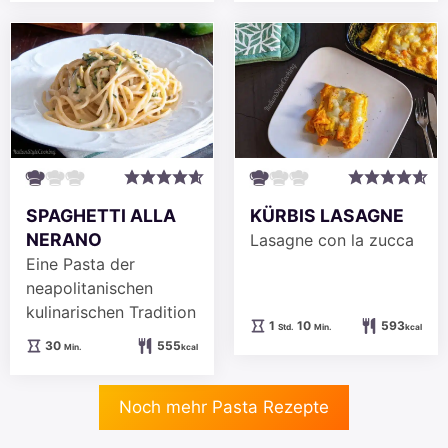
SPAGHETTI ALLA
KÜRBIS LASAGNE
NERANO
Lasagne con la zucca
Eine Pasta der
neapolitanischen
kulinarischen Tradition
Stunde
Minuten
1
10
593
Std.
Min.
kcal
Minuten
30
555
Min.
kcal
Noch mehr Pasta Rezepte