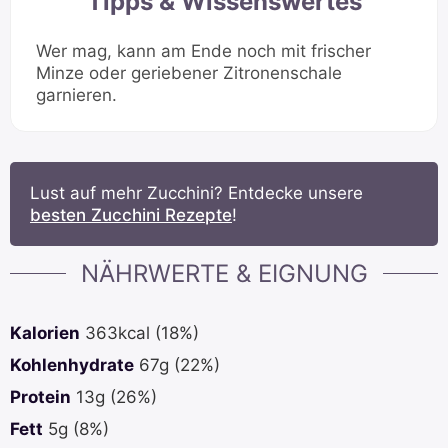
Tipps & Wissenswertes
Wer mag, kann am Ende noch mit frischer
Minze oder geriebener Zitronenschale
garnieren.
Lust auf mehr Zucchini? Entdecke unsere
besten Zucchini Rezepte
!
NÄHRWERTE & EIGNUNG
Kalorien
363
kcal
(18%)
Kohlenhydrate
67
g
(22%)
Protein
13
g
(26%)
Fett
5
g
(8%)