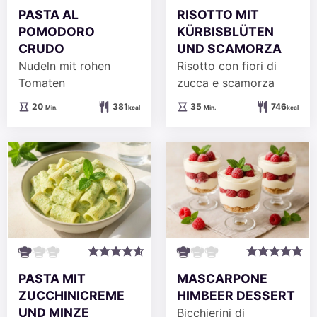
PASTA AL
RISOTTO MIT
POMODORO
KÜRBISBLÜTEN
CRUDO
UND SCAMORZA
Nudeln mit rohen
Risotto con fiori di
Tomaten
zucca e scamorza
Minuten
Minuten
20
381
35
746
Min.
kcal
Min.
kcal
PASTA MIT
MASCARPONE
ZUCCHINICREME
HIMBEER DESSERT
UND MINZE
Bicchierini di