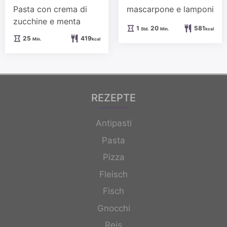
Pasta con crema di
mascarpone e lamponi
zucchine e menta
Stunde
Minuten
1
20
581
Std.
Min.
kcal
Minuten
25
419
Min.
kcal
REZEPTE
Antipasti
Pasta
Pizza
Fleisch
Fisch
Gnocchi
Reis