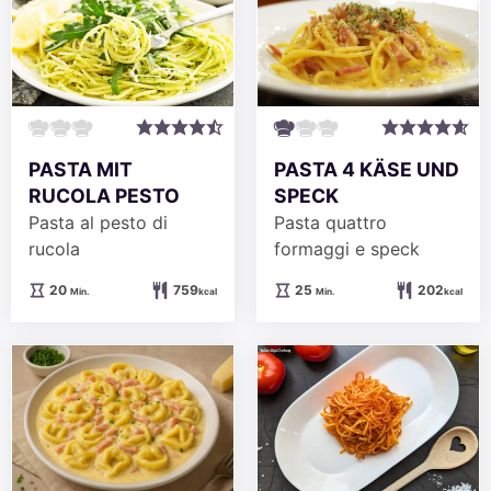
PASTA MIT
PASTA 4 KÄSE UND
RUCOLA PESTO
SPECK
Pasta al pesto di
Pasta quattro
rucola
formaggi e speck
Minuten
Minuten
20
759
25
202
Min.
kcal
Min.
kcal