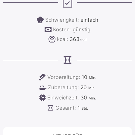
Schwierigkeit:
einfach
Kosten:
günstig
kcal:
363
kcal
Minuten
Vorbereitung:
10
Min.
Minuten
Zubereitung:
20
Min.
Minuten
Einweichzeit:
30
Min.
Stunde
Gesamt:
1
Std.