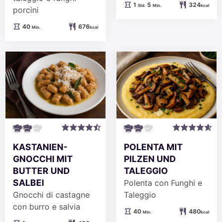
Stunde
Minuten
1
5
324
Std.
Min.
kcal
porcini
Minuten
40
676
Min.
kcal
KASTANIEN-
POLENTA MIT
GNOCCHI MIT
PILZEN UND
BUTTER UND
TALEGGIO
SALBEI
Polenta con Funghi e
Gnocchi di castagne
Taleggio
con burro e salvia
Minuten
40
480
Min.
kcal