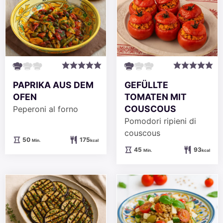
PAPRIKA AUS DEM
GEFÜLLTE
OFEN
TOMATEN MIT
COUSCOUS
Peperoni al forno
Pomodori ripieni di
couscous
Minuten
50
175
Min.
kcal
Minuten
45
93
Min.
kcal