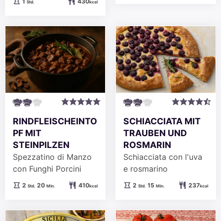
Stunde
1
430
Std.
kcal
RINDFLEISCHEINTO
SCHIACCIATA MIT
PF MIT
TRAUBEN UND
STEINPILZEN
ROSMARIN
Spezzatino di Manzo
Schiacciata con l'uva
con Funghi Porcini
e rosmarino
Stunden
Minuten
Stunden
Minuten
2
20
410
2
15
237
Std.
Min.
kcal
Std.
Min.
kcal