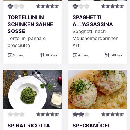
SPAGHETTI
TORTELLINI IN
ALL’ASSASSINA
SCHINKEN SAHNE
SOSSE
Spaghetti nach
Meuchelmörderinnen
Tortellini panna e
Art
prosciutto
Minuten
Minuten
45
506
25
667
Min.
kcal
Min.
kcal
SPINAT RICOTTA
SPECKKNÖDEL