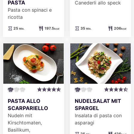
PASTA
Canederli allo speck
Pasta con spinaci e
ricotta
Minuten
Minuten
25
197.5
35
206
Min.
kcal
Min.
kcal
PASTA ALLO
NUDELSALAT MIT
SCARPARIELLO
SPARGEL
Nudeln mit
Insalata di pasta con
Kirschtomaten,
asparagi
Basilikum,
Minuten
25
426