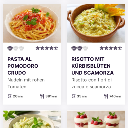
PASTA AL
RISOTTO MIT
POMODORO
KÜRBISBLÜTEN
CRUDO
UND SCAMORZA
Nudeln mit rohen
Risotto con fiori di
Tomaten
zucca e scamorza
Minuten
Minuten
20
381
35
746
Min.
kcal
Min.
kcal