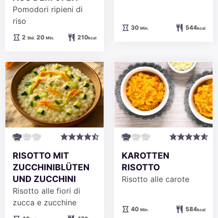
Pomodori ripieni di
riso
Minuten
30
544
Min.
kcal
Stunden
Minuten
2
20
210
Std.
Min.
kcal
RISOTTO MIT
KAROTTEN
ZUCCHINIBLÜTEN
RISOTTO
UND ZUCCHINI
Risotto alle carote
Risotto alle fiori di
zucca e zucchine
Minuten
40
584
Min.
kcal