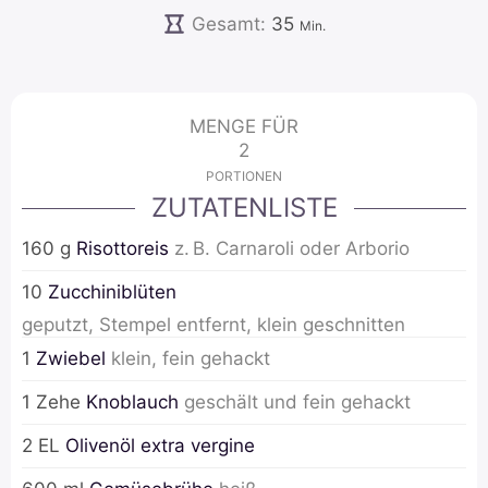
Minuten
Gesamt:
35
Min.
MENGE FÜR
2
PORTIONEN
ZUTATENLISTE
160
g
Risottoreis
z. B. Carnaroli oder Arborio
10
Zucchiniblüten
geputzt, Stempel entfernt, klein geschnitten
1
Zwiebel
klein, fein gehackt
1
Zehe
Knoblauch
geschält und fein gehackt
2
EL
Olivenöl extra vergine