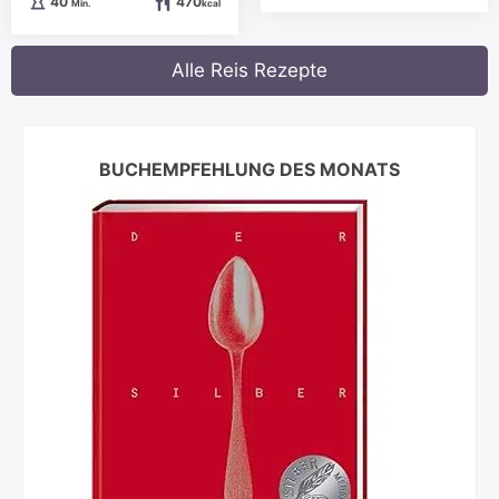
Minuten
40
470
Min.
kcal
Alle Reis Rezepte
BUCHEMPFEHLUNG DES MONATS