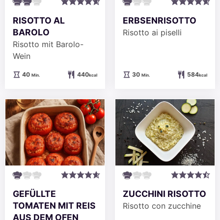
ERBSENRISOTTO
RISOTTO AL
BAROLO
Risotto ai piselli
Risotto mit Barolo-
Wein
Minuten
Minuten
30
584
40
440
Min.
kcal
Min.
kcal
ZUCCHINI RISOTTO
GEFÜLLTE
TOMATEN MIT REIS
Risotto con zucchine
AUS DEM OFEN