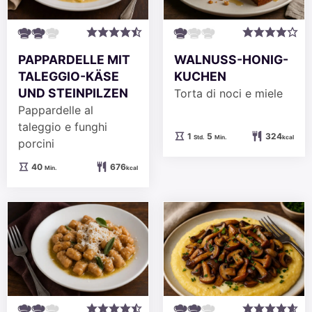
PAPPARDELLE MIT
WALNUSS-HONIG-
TALEGGIO-KÄSE
KUCHEN
UND STEINPILZEN
Torta di noci e miele
Pappardelle al
taleggio e funghi
Stunde
Minuten
1
5
324
Std.
Min.
kcal
porcini
Minuten
40
676
Min.
kcal