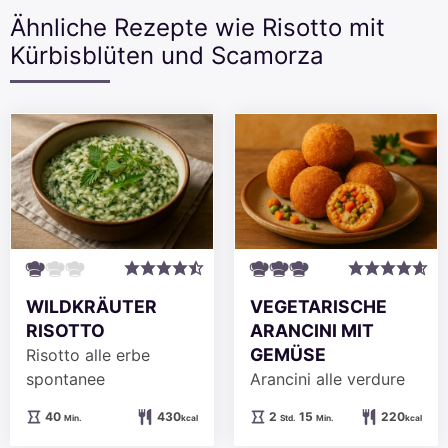
Ähnliche Rezepte wie Risotto mit
Kürbisblüten und Scamorza
WILDKRÄUTER
VEGETARISCHE
RISOTTO
ARANCINI MIT
GEMÜSE
Risotto alle erbe
spontanee
Arancini alle verdure
Minuten
Stunden
Minuten
40
430
2
15
220
Min.
kcal
Std.
Min.
kcal