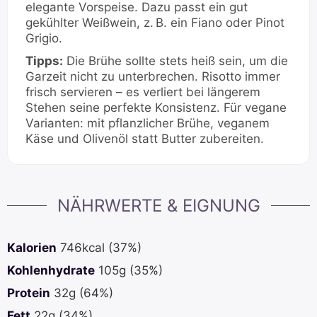
elegante Vorspeise. Dazu passt ein gut
gekühlter Weißwein, z. B. ein Fiano oder Pinot
Grigio.
Tipps:
Die Brühe sollte stets heiß sein, um die
Garzeit nicht zu unterbrechen. Risotto immer
frisch servieren – es verliert bei längerem
Stehen seine perfekte Konsistenz. Für vegane
Varianten: mit pflanzlicher Brühe, veganem
Käse und Olivenöl statt Butter zubereiten.
NÄHRWERTE & EIGNUNG
Kalorien
746
kcal
(37%)
Kohlenhydrate
105
g
(35%)
Protein
32
g
(64%)
Fett
22
g
(34%)