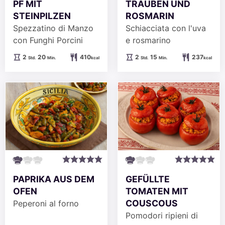
PF MIT
TRAUBEN UND
STEINPILZEN
ROSMARIN
Spezzatino di Manzo
Schiacciata con l'uva
con Funghi Porcini
e rosmarino
Stunden
Minuten
Stunden
Minuten
2
20
410
2
15
237
Std.
Min.
kcal
Std.
Min.
kcal
PAPRIKA AUS DEM
GEFÜLLTE
OFEN
TOMATEN MIT
COUSCOUS
Peperoni al forno
Pomodori ripieni di