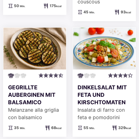
couscous
Minuten
50
175
Min.
kcal
Minuten
45
93
Min.
kcal
GEGRILLTE
DINKELSALAT MIT
AUBERGINEN MIT
FETA UND
BALSAMICO
KIRSCHTOMATEN
Melanzane alla griglia
Insalata di farro con
con balsamico
feta e pomodorini
Minuten
Minuten
35
68
55
329
Min.
kcal
Min.
kcal