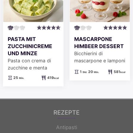
PASTA MIT
MASCARPONE
ZUCCHINICREME
HIMBEER DESSERT
UND MINZE
Bicchierini di
Pasta con crema di
mascarpone e lamponi
zucchine e menta
Stunde
Minuten
1
20
581
Std.
Min.
kcal
Minuten
25
419
Min.
kcal
REZEPTE
Antipasti