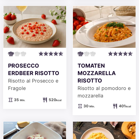
TOMATEN
PROSECCO
MOZZARELLA
ERDBEER RISOTTO
RISOTTO
Risotto al Prosecco e
Risotto al pomodoro e
Fragole
mozzarella
Minuten
35
520
Min.
kcal
Minuten
30
401
Min.
kcal