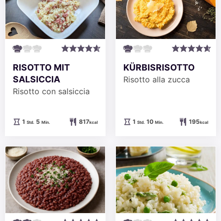
RISOTTO MIT
KÜRBISRISOTTO
SALSICCIA
Risotto alla zucca
Risotto con salsiccia
Stunde
Minuten
Stunde
Minuten
1
5
817
1
10
195
Std.
Min.
kcal
Std.
Min.
kcal