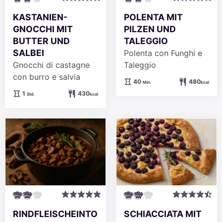
KASTANIEN-
POLENTA MIT
GNOCCHI MIT
PILZEN UND
BUTTER UND
TALEGGIO
SALBEI
Polenta con Funghi e
Gnocchi di castagne
Taleggio
con burro e salvia
Minuten
40
480
Min.
kcal
Stunde
1
430
Std.
kcal
RINDFLEISCHEINTO
SCHIACCIATA MIT