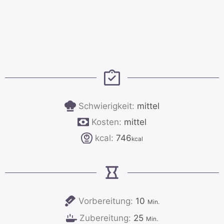
Schwierigkeit:
mittel
Kosten:
mittel
kcal:
746
kcal
Minuten
Vorbereitung:
10
Min.
Minuten
Zubereitung:
25
Min.