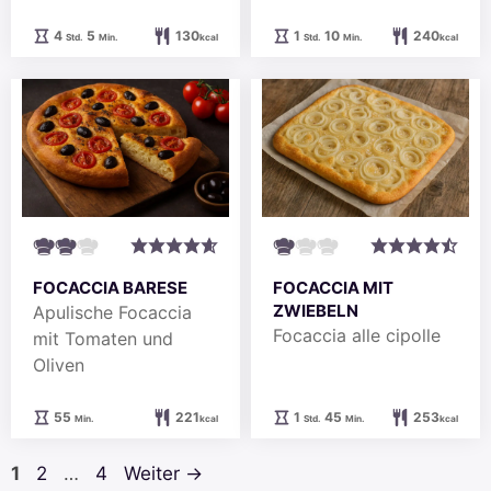
Stunden
Minuten
Stunde
Minuten
4
5
130
1
10
240
Std.
Min.
kcal
Std.
Min.
kcal
FOCACCIA BARESE
FOCACCIA MIT
ZWIEBELN
Apulische Focaccia
Focaccia alle cipolle
mit Tomaten und
Oliven
Minuten
Stunde
Minuten
55
221
1
45
253
Min.
kcal
Std.
Min.
kcal
Seite
Seite
Seite
1
2
…
4
Weiter
→