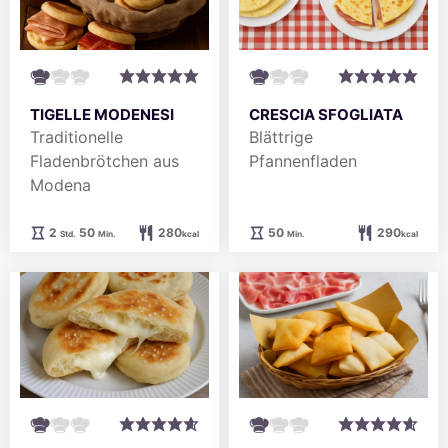
TIGELLE MODENESI
CRESCIA SFOGLIATA
Traditionelle
Blättrige
Fladenbrötchen aus
Pfannenfladen
Modena
Stunden
Minuten
Minuten
2
50
280
50
290
Std.
Min.
kcal
Min.
kcal