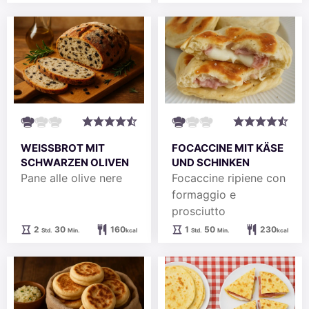
WEISSBROT MIT S
FOCACCINE MIT KÄSE
CHWARZEN OLIVEN
UND SCHINKEN
Pane alle olive nere
Focaccine ripiene con
formaggio e
prosciutto
Stunden
Minuten
Stunde
Minuten
2
30
160
1
50
230
Std.
Min.
kcal
Std.
Min.
kcal