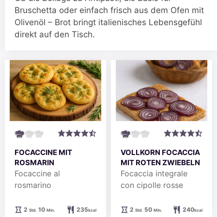
Bruschetta oder einfach frisch aus dem Ofen mit
Olivenöl – Brot bringt italienisches Lebensgefühl
direkt auf den Tisch.
FOCACCINE MIT
VOLLKORN FOCACCIA
ROSMARIN
MIT ROTEN ZWIEBELN
Focaccine al
Focaccia integrale
rosmarino
con cipolle rosse
Stunden
Minuten
Stunden
Minuten
2
10
235
2
50
240
Std.
Min.
kcal
Std.
Min.
kcal