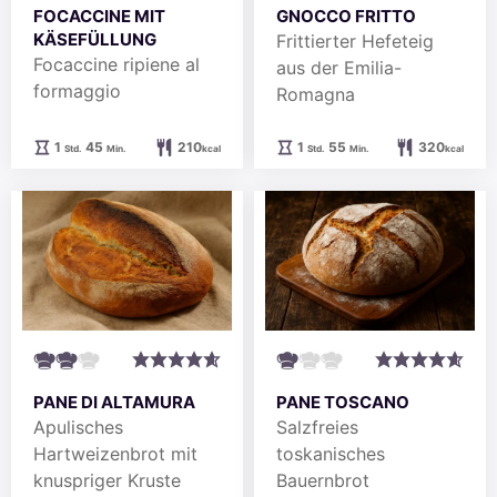
FOCACCINE MIT
GNOCCO FRITTO
KÄSEFÜLLUNG
Frittierter Hefeteig
Focaccine ripiene al
aus der Emilia-
formaggio
Romagna
Stunde
Minuten
Stunde
Minuten
1
45
210
1
55
320
Std.
Min.
kcal
Std.
Min.
kcal
PANE DI ALTAMURA
PANE TOSCANO
Apulisches
Salzfreies
Hartweizenbrot mit
toskanisches
knuspriger Kruste
Bauernbrot