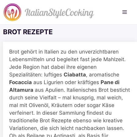
Zum
Inhalt
springen
BROT REZEPTE
Brot gehört in Italien zu den unverzichtbaren
Lebensmitteln und begleitet fast jede Mahlzeit.
Jede Region hat dabei ihre eigenen
Spezialitäten: luftiges
Ciabatta
, aromatische
Focaccia
aus Ligurien oder kräftiges
Pane di
Altamura
aus Apulien. Italienisches Brot besticht
durch seine Vielfalt – mal knusprig, mal weich,
mal mit Olivenöl, Kräutern oder sogar Käse
verfeinert. In dieser Sammlung findest du
traditionelle Brot Rezepte ebenso wie kreative
Variationen, die sich leicht nachbacken lassen.
Ob als Beilage zu Antipasti, als Basis für