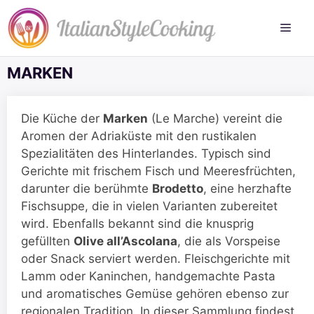
Zum
Inhalt
springen
MARKEN
Die Küche der
Marken
(Le Marche) vereint die
Aromen der Adriaküste mit den rustikalen
Spezialitäten des Hinterlandes. Typisch sind
Gerichte mit frischem Fisch und Meeresfrüchten,
darunter die berühmte
Brodetto
, eine herzhafte
Fischsuppe, die in vielen Varianten zubereitet
wird. Ebenfalls bekannt sind die knusprig
gefüllten
Olive all’Ascolana
, die als Vorspeise
oder Snack serviert werden. Fleischgerichte mit
Lamm oder Kaninchen, handgemachte Pasta
und aromatisches Gemüse gehören ebenso zur
regionalen Tradition. In dieser Sammlung findest