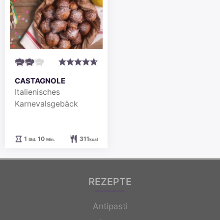
CASTAGNOLE
Italienisches
Karnevalsgebäck
Stunde
Minuten
1
10
311
Std.
Min.
kcal
REZEPTE
Antipasti