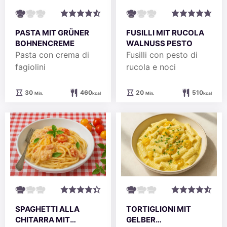
PASTA MIT GRÜNER
FUSILLI MIT RUCOLA
BOHNENCREME
WALNUSS PESTO
Pasta con crema di
Fusilli con pesto di
fagiolini
rucola e noci
Minuten
Minuten
30
460
20
510
Min.
kcal
Min.
kcal
SPAGHETTI ALLA
TORTIGLIONI MIT
CHITARRA MIT
GELBER