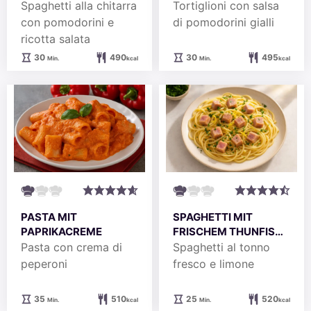
KIRSCHTOMATEN UND
TOMATENSOSSE
Spaghetti alla chitarra
Tortiglioni con salsa
RICOTTA SALATA
con pomodorini e
di pomodorini gialli
ricotta salata
Minuten
Minuten
30
490
30
495
Min.
kcal
Min.
kcal
PASTA MIT
SPAGHETTI MIT
PAPRIKACREME
FRISCHEM THUNFISCH
UND ZITRONE
Pasta con crema di
Spaghetti al tonno
peperoni
fresco e limone
Minuten
Minuten
35
510
25
520
Min.
kcal
Min.
kcal