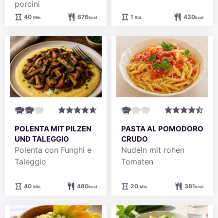
porcini
Minuten
Stunde
40
676
1
430
Min.
kcal
Std.
kcal
POLENTA MIT PILZEN
PASTA AL POMODORO
UND TALEGGIO
CRUDO
Polenta con Funghi e
Nudeln mit rohen
Taleggio
Tomaten
Minuten
Minuten
40
480
20
381
Min.
kcal
Min.
kcal