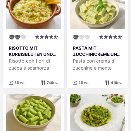
RISOTTO MIT
PASTA MIT
KÜRBISBLÜTEN UND
ZUCCHINICREME UND
SCAMORZA
MINZE
Risotto con fiori di
Pasta con crema di
zucca e scamorza
zucchine e menta
Minuten
Minuten
35
746
25
419
Min.
kcal
Min.
kcal