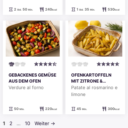
Stunden
Minuten
Stunde
Minuten
2
50
240
1
35
530
Std.
Min.
kcal
Std.
Min.
kcal
GEBACKENES GEMÜSE
OFENKARTOFFELN
AUS DEM OFEN
MIT ZITRONE &
ROSMARIN
Verdure al forno
Patate al rosmarino e
limone
Minuten
Minuten
50
220
45
300
Min.
kcal
Min.
kcal
Seite
Seite
Seite
1
2
…
10
Weiter
→