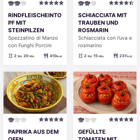
RINDFLEISCHEINTO
SCHIACCIATA MIT
PF MIT
TRAUBEN UND
STEINPILZEN
ROSMARIN
Spezzatino di Manzo
Schiacciata con l’uva e
con Funghi Porcini
rosmarino
Stunden
Minuten
Stunden
Minuten
2
20
410
2
15
237
Std.
Min.
kcal
Std.
Min.
kcal
PAPRIKA AUS DEM
GEFÜLLTE
OFEN
TOMATEN MIT