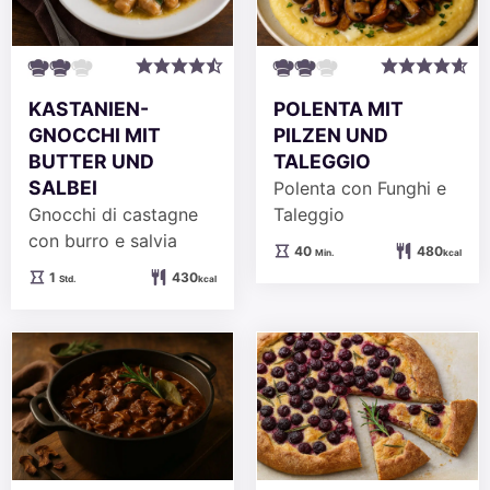
KASTANIEN-
POLENTA MIT
GNOCCHI MIT
PILZEN UND
BUTTER UND
TALEGGIO
SALBEI
Polenta con Funghi e
Gnocchi di castagne
Taleggio
con burro e salvia
Minuten
40
480
Min.
kcal
Stunde
1
430
Std.
kcal