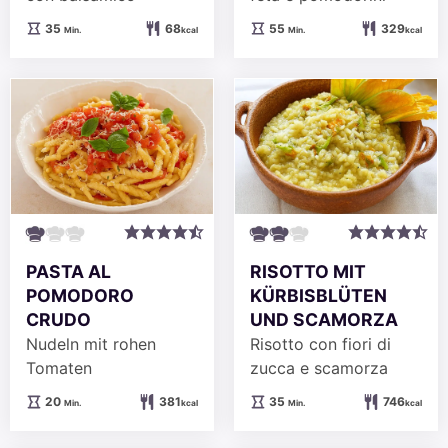
Minuten
Minuten
35
68
55
329
Min.
kcal
Min.
kcal
PASTA AL
RISOTTO MIT
POMODORO
KÜRBISBLÜTEN
CRUDO
UND SCAMORZA
Nudeln mit rohen
Risotto con fiori di
Tomaten
zucca e scamorza
Minuten
Minuten
20
381
35
746
Min.
kcal
Min.
kcal