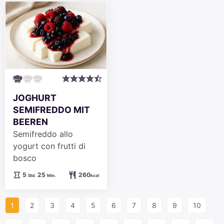
JOGHURT
SEMIFREDDO MIT
BEEREN
Semifreddo allo
yogurt con frutti di
bosco
Stunden
Minuten
5
25
260
Std.
Min.
kcal
1
2
3
4
5
6
7
8
9
10