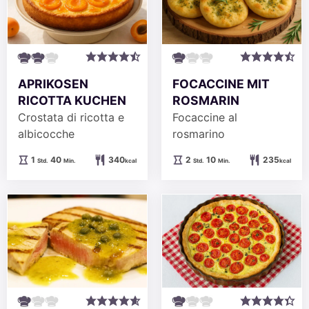
APRIKOSEN
FOCACCINE MIT
RICOTTA KUCHEN
ROSMARIN
Crostata di ricotta e
Focaccine al
albicocche
rosmarino
Stunde
Minuten
Stunden
Minuten
1
40
340
2
10
235
Std.
Min.
kcal
Std.
Min.
kcal