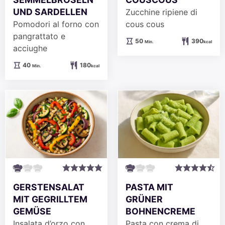
UND SARDELLEN
Zucchine ripiene di
Pomodori al forno con
cous cous
pangrattato e
Minuten
50
390
Min.
kcal
acciughe
Minuten
40
180
Min.
kcal
GERSTENSALAT
PASTA MIT
MIT GEGRILLTEM
GRÜNER
GEMÜSE
BOHNENCREME
Insalata d’orzo con
Pasta con crema di