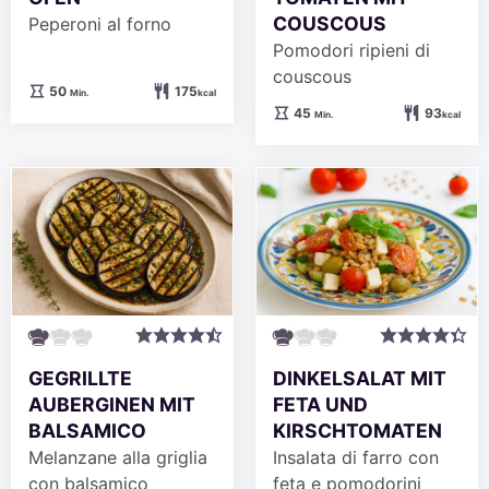
COUSCOUS
Peperoni al forno
Pomodori ripieni di
couscous
Minuten
50
175
Min.
kcal
Minuten
45
93
Min.
kcal
GEGRILLTE
DINKELSALAT MIT
AUBERGINEN MIT
FETA UND
BALSAMICO
KIRSCHTOMATEN
Melanzane alla griglia
Insalata di farro con
con balsamico
feta e pomodorini