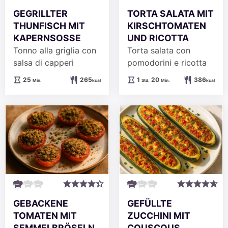
GEGRILLTER
TORTA SALATA MIT
THUNFISCH MIT
KIRSCHTOMATEN
KAPERNSOSSE
UND RICOTTA
Tonno alla griglia con
Torta salata con
salsa di capperi
pomodorini e ricotta
Minuten
Stunde
Minuten
25
265
1
20
386
Min.
kcal
Std.
Min.
kcal
GEBACKENE
GEFÜLLTE
TOMATEN MIT
ZUCCHINI MIT
SEMMELBRÖSELN
COUSCOUS