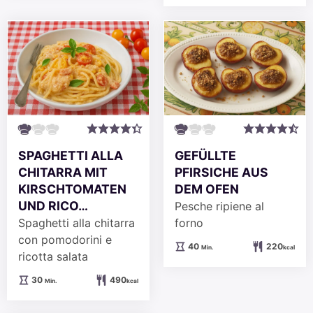
SPAGHETTI ALLA
GEFÜLLTE
CHITARRA MIT
PFIRSICHE AUS
KIRSCHTOMATEN
DEM OFEN
UND RICO…
Pesche ripiene al
Spaghetti alla chitarra
forno
con pomodorini e
Minuten
40
220
Min.
kcal
ricotta salata
Minuten
30
490
Min.
kcal