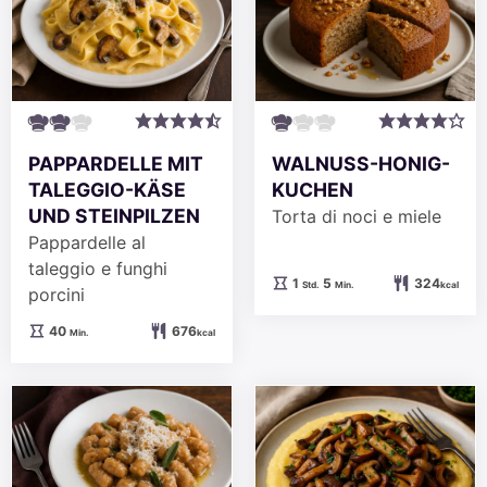
PAPPARDELLE MIT
WALNUSS-HONIG-
TALEGGIO-KÄSE
KUCHEN
UND STEINPILZEN
Torta di noci e miele
Pappardelle al
taleggio e funghi
Stunde
Minuten
1
5
324
Std.
Min.
kcal
porcini
Minuten
40
676
Min.
kcal