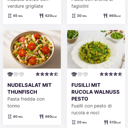
verdure grigliate
fagiolini
Minuten
Minuten
45
420
30
460
Min.
kcal
Min.
kcal
NUDELSALAT MIT
FUSILLI MIT
THUNFISCH
RUCOLA WALNUSS
PESTO
Pasta fredda con
tonno
Fusilli con pesto di
rucola e noci
Minuten
40
480
Min.
kcal
Minuten
20
510
Min.
kcal