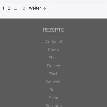
Seite
Seite
Seite
1
2
…
10
Weiter
→
REZEPTE
Antipasti
Pasta
Pizza
Fleisch
Fisch
Gnocchi
Reis
Salat
Beilagen