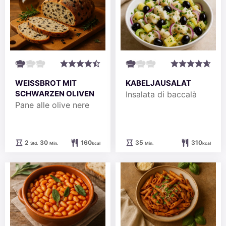
WEISSBROT MIT S
KABELJAUSALAT
CHWARZEN OLIVEN
Insalata di baccalà
Pane alle olive nere
Stunden
Minuten
Minuten
2
30
160
35
310
Std.
Min.
kcal
Min.
kcal