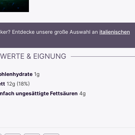
ssiker? Entdecke unsere große Auswahl an
italienischen
WERTE & EIGNUNG
ohlenhydrate
1
g
ett
12
g
(18%)
infach ungesättigte Fettsäuren
4
g