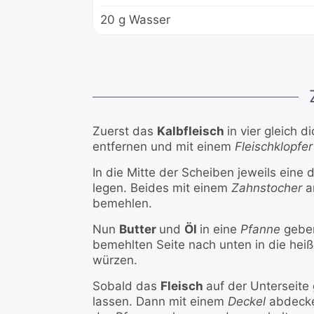
20
g
Wasser
Zuerst das
Kalbfleisch
in vier gleich 
entfernen und mit einem
Fleischklopfe
In die Mitte der Scheiben jeweils ein
legen. Beides mit einem
Zahnstocher
a
bemehlen.
Nun
Butter
und
Öl
in eine
Pfanne
geben
bemehlten Seite nach unten in die hei
würzen.
Sobald das
Fleisch
auf der Unterseite 
lassen. Dann mit einem
Deckel
abdecke