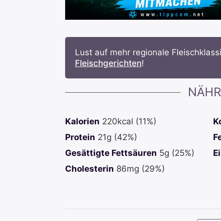
Lust auf mehr regionale Fleischkla
Fleischgerichten
!
NÄHR
Kalorien
220
kcal
(11%)
K
Protein
21
g
(42%)
F
Gesättigte Fettsäuren
5
g
(25%)
E
Cholesterin
86
mg
(29%)