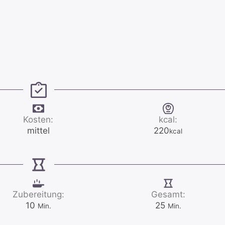
Kosten:
kcal:
mittel
220
kcal
Zubereitung:
Gesamt:
Minuten
Minuten
10
25
Min.
Min.