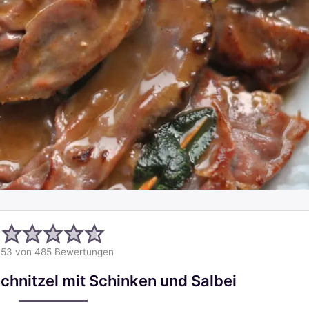
.53
von
485
Bewertungen
hnitzel mit Schinken und Salbei