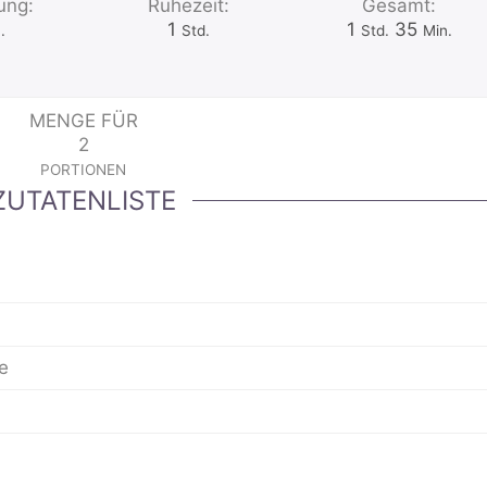
ung:
Ruhezeit:
Gesamt:
uten
Stunde
Stunde
Minuten
1
1
35
.
Std.
Std.
Min.
MENGE FÜR
2
PORTIONEN
ZUTATENLISTE
e