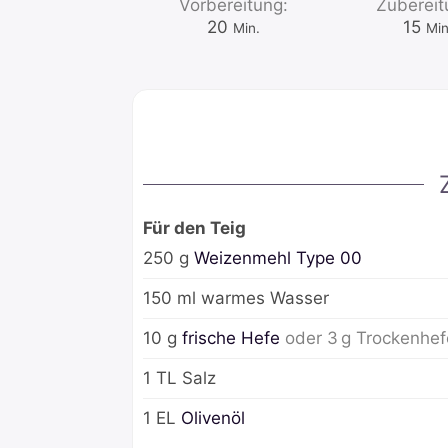
Vorbereitung:
Zubereit
Minuten
Min
20
15
Min.
Min
Für den Teig
250
g
Weizenmehl Type 00
150
ml
warmes Wasser
10
g
frische Hefe
oder 3 g Trockenhef
1
TL
Salz
1
EL
Olivenöl