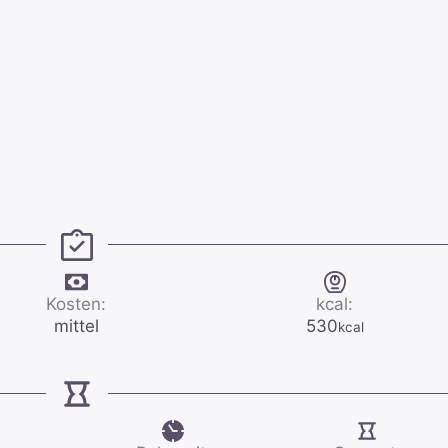
Kosten:
kcal:
mittel
530
kcal