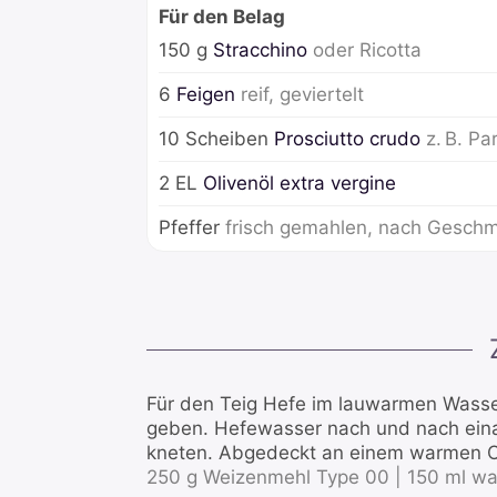
Für den Belag
150
g
Stracchino
oder Ricotta
6
Feigen
reif, geviertelt
10
Scheiben
Prosciutto crudo
z. B. P
2
EL
Olivenöl extra vergine
Pfeffer
frisch gemahlen, nach Gesch
Für den Teig Hefe im lauwarmen Wasser
geben. Hefewasser nach und nach eina
kneten. Abgedeckt an einem warmen O
250 g Weizenmehl Type 00 |
150 ml wa