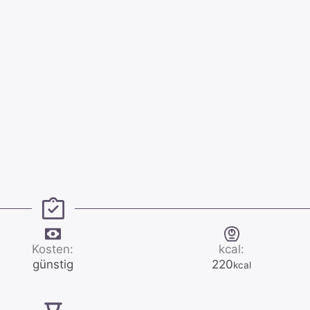
Kosten:
kcal:
günstig
220
kcal