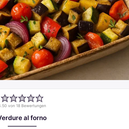
4.50
von
18
Bewertungen
Verdure al forno