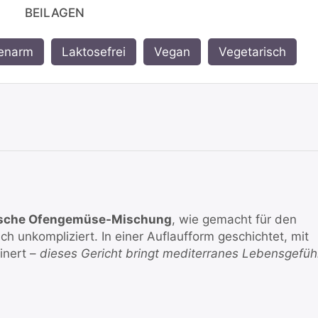
BEILAGEN
ienarm
,
Laktosefrei
,
Vegan
,
Vegetarisch
enische Ofengemüse-Mischung
, wie gemacht für den
h unkompliziert. In einer Auflaufform geschichtet, mit
inert –
dieses Gericht bringt mediterranes Lebensgefüh