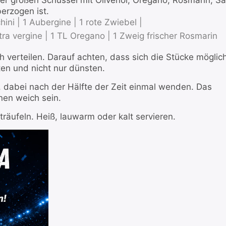
er großen Schüssel mit Olivenöl, Oregano, Rosmarin, Sa
erzogen ist.
hini |
1 Aubergine |
1 rote Zwiebel |
tra vergine |
1 TL Oregano |
1 Zweig frischer Rosmarin
verteilen. Darauf achten, dass sich die Stücke möglic
ten und nicht nur dünsten.
 dabei nach der Hälfte der Zeit einmal wenden. Das
nen weich sein.
räufeln. Heiß, lauwarm oder kalt servieren.