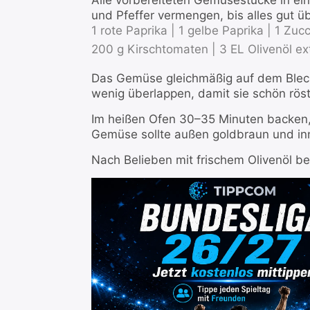
Alle vorbereiteten Gemüsestücke in ein
und Pfeffer vermengen, bis alles gut üb
1 rote Paprika |
1 gelbe Paprika |
1 Zucc
200 g Kirschtomaten |
3 EL Olivenöl ex
Das Gemüse gleichmäßig auf dem Blech 
wenig überlappen, damit sie schön rös
Im heißen Ofen 30–35 Minuten backen,
Gemüse sollte außen goldbraun und in
Nach Belieben mit frischem Olivenöl bet