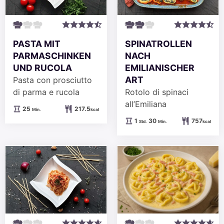
PASTA MIT
SPINATROLLEN
PARMASCHINKEN
NACH
UND RUCOLA
EMILIANISCHER
ART
Pasta con prosciutto
di parma e rucola
Rotolo di spinaci
all’Emiliana
Minuten
25
217.5
Min.
kcal
Stunde
Minuten
1
30
757
Std.
Min.
kcal