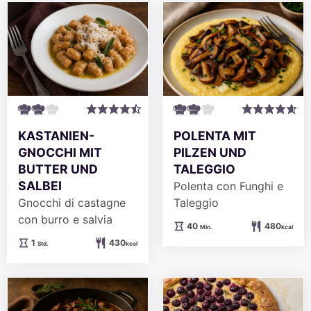
KASTANIEN-
POLENTA MIT
GNOCCHI MIT
PILZEN UND
BUTTER UND
TALEGGIO
SALBEI
Polenta con Funghi e
Gnocchi di castagne
Taleggio
con burro e salvia
Minuten
40
480
Min.
kcal
Stunde
1
430
Std.
kcal