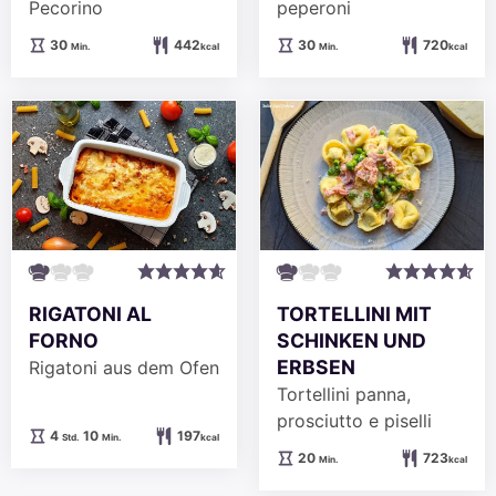
Pecorino
peperoni
Minuten
Minuten
30
442
30
720
Min.
kcal
Min.
kcal
RIGATONI AL
TORTELLINI MIT
FORNO
SCHINKEN UND
ERBSEN
Rigatoni aus dem Ofen
Tortellini panna,
prosciutto e piselli
Stunden
Minuten
4
10
197
Std.
Min.
kcal
Minuten
20
723
Min.
kcal