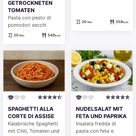
GETROCKNETEN
TOMATEN
Pasta con pesto di
Minuten
30
558
Min.
kcal
pomodori secchi
Minuten
20
540
Min.
kcal
SPAGHETTI ALLA
NUDELSALAT MIT
CORTE DI ASSISE
FETA UND PAPRIKA
Kalabrische Spaghetti
Insalata fredda di
mit Chili, Tomaten und
pasta con feta e