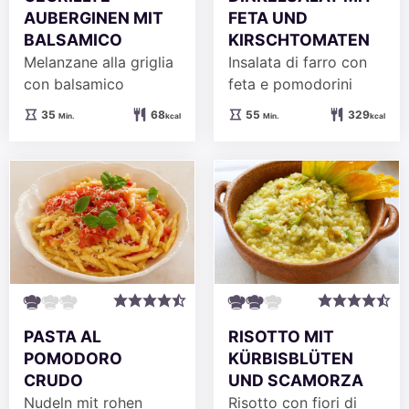
AUBERGINEN MIT
FETA UND
BALSAMICO
KIRSCHTOMATEN
Melanzane alla griglia
Insalata di farro con
con balsamico
feta e pomodorini
Minuten
Minuten
35
68
55
329
Min.
kcal
Min.
kcal
PASTA AL
RISOTTO MIT
POMODORO
KÜRBISBLÜTEN
CRUDO
UND SCAMORZA
Nudeln mit rohen
Risotto con fiori di