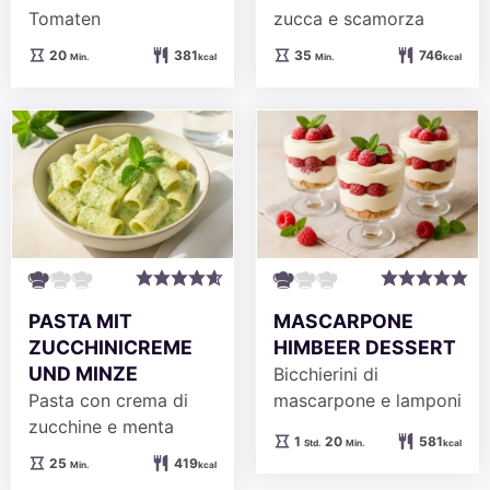
Tomaten
zucca e scamorza
Minuten
Minuten
20
381
35
746
Min.
kcal
Min.
kcal
PASTA MIT
MASCARPONE
ZUCCHINICREME
HIMBEER DESSERT
UND MINZE
Bicchierini di
Pasta con crema di
mascarpone e lamponi
zucchine e menta
Stunde
Minuten
1
20
581
Std.
Min.
kcal
Minuten
25
419
Min.
kcal