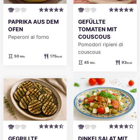
PAPRIKA AUS DEM
GEFÜLLTE
OFEN
TOMATEN MIT
COUSCOUS
Peperoni al forno
Pomodori ripieni di
couscous
Minuten
50
175
Min.
kcal
Minuten
45
93
Min.
kcal
GEGRILLTE
DINKELSALAT MIT