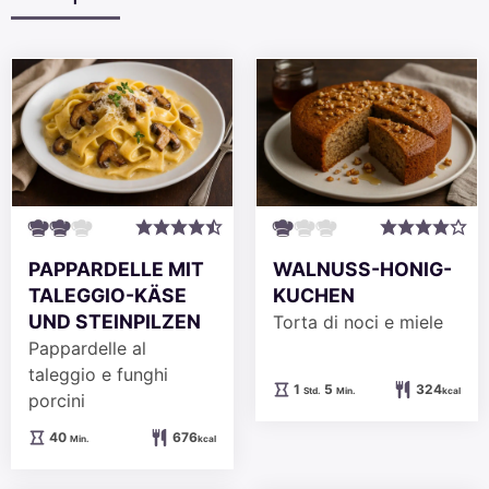
PAPPARDELLE MIT
WALNUSS-HONIG-
TALEGGIO-KÄSE
KUCHEN
UND STEINPILZEN
Torta di noci e miele
Pappardelle al
taleggio e funghi
Stunde
Minuten
1
5
324
Std.
Min.
kcal
porcini
Minuten
40
676
Min.
kcal