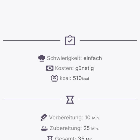
Schwierigkeit:
einfach
Kosten:
günstig
kcal:
510
kcal
Minuten
Vorbereitung:
10
Min.
Minuten
Zubereitung:
25
Min.
Minuten
Gesamt:
35
Min.