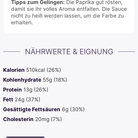
Tipps zum Gelingen:
Die Paprika gut rösten,
damit sie ihr volles Aroma entfalten. Die Sauce
nicht zu heiß werden lassen, um die Farbe zu
erhalten.
NÄHRWERTE & EIGNUNG
Kalorien
510
kcal
(26%)
Kohlenhydrate
55
g
(18%)
Protein
13
g
(26%)
Fett
24
g
(37%)
Gesättigte Fettsäuren
6
g
(30%)
Cholesterin
20
mg
(7%)