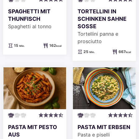
SPAGHETTI MIT
TORTELLINI IN
THUNFISCH
SCHINKEN SAHNE
SOSSE
Spaghetti al tonno
Tortellini panna e
prosciutto
Minuten
15
162
Min.
kcal
Minuten
25
667
Min.
kcal
PASTA MIT ERBSEN
PASTA MIT PESTO
AUS
Pasta e piselli