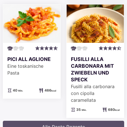
PICI ALL AGLIONE
FUSILLI ALLA
CARBONARA MIT
Eine toskanische
ZWIEBELN UND
Pasta
SPECK
Fusilli alla carbonara
Minuten
40
466
Min.
kcal
con cipolla
caramellata
Minuten
35
680
Min.
kcal