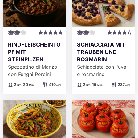
RINDFLEISCHEINTO
SCHIACCIATA MIT
PF MIT
TRAUBEN UND
STEINPILZEN
ROSMARIN
Spezzatino di Manzo
Schiacciata con l'uva
con Funghi Porcini
e rosmarino
Stunden
Minuten
Stunden
Minuten
2
20
410
2
15
237
Std.
Min.
kcal
Std.
Min.
kcal