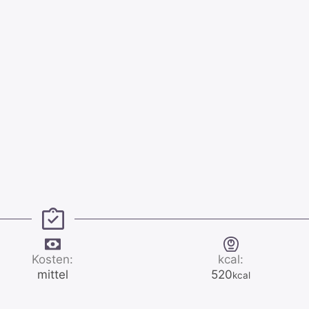
Kosten:
kcal:
mittel
520
kcal