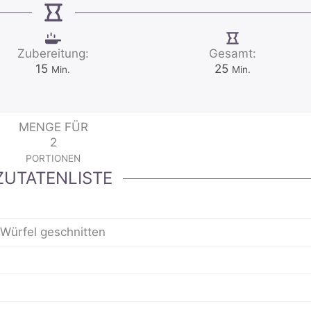
Zubereitung:
Gesamt:
Minuten
Minuten
15
25
Min.
Min.
MENGE FÜR
2
PORTIONEN
ZUTATENLISTE
e Würfel geschnitten