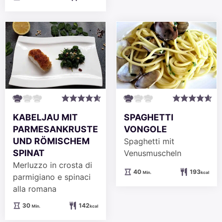
KABELJAU MIT
SPAGHETTI
PARMESANKRUSTE
VONGOLE
UND RÖMISCHEM
Spaghetti mit
SPINAT
Venusmuscheln
Merluzzo in crosta di
Minuten
40
193
Min.
kcal
parmigiano e spinaci
alla romana
Minuten
30
142
Min.
kcal