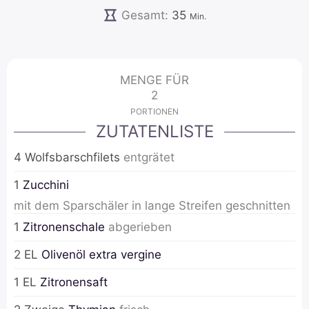
Minuten
Gesamt:
35
Min.
MENGE FÜR
2
PORTIONEN
ZUTATENLISTE
4
Wolfsbarschfilets
entgrätet
1
Zucchini
mit dem Sparschäler in lange Streifen geschnitten
1
Zitronenschale
abgerieben
2
EL
Olivenöl extra vergine
1
EL
Zitronensaft