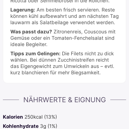
Ricotta oder Semmelbrösel in die Röllchen.
Lagerung:
Am besten frisch servieren. Reste
können kühl aufbewahrt und am nächsten Tag
lauwarm als Salatbeilage verwendet werden.
Was passt dazu?
Zitronenreis, Couscous mit
Gemüse oder ein Tomaten-Fenchelsalat sind
ideale Begleiter.
Tipps zum Gelingen:
Die Filets nicht zu dick
wählen. Bei dünnen Zucchinistreifen reicht
das Eigengewicht zum Umwickeln aus – evtl.
kurz blanchieren für mehr Biegsamkeit.
NÄHRWERTE & EIGNUNG
Kalorien
250
kcal
(13%)
Kohlenhydrate
3
g
(1%)