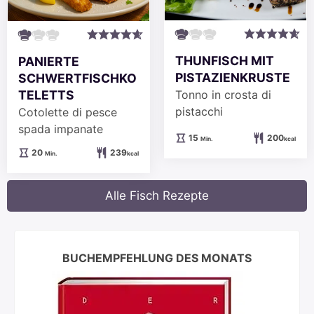
THUNFISCH MIT
PANIERTE
PISTAZIENKRUSTE
SCHWERTFISCHKO
Tonno in crosta di
TELETTS
pistacchi
Cotolette di pesce
spada impanate
Minuten
15
200
Min.
kcal
Minuten
20
239
Min.
kcal
Alle Fisch Rezepte
BUCHEMPFEHLUNG DES MONATS