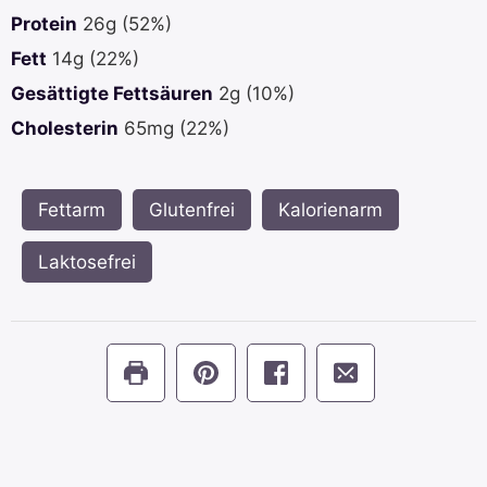
Protein
26
g
(52%)
Fett
14
g
(22%)
Gesättigte Fettsäuren
2
g
(10%)
Cholesterin
65
mg
(22%)
Fettarm
,
Glutenfrei
,
Kalorienarm
,
Laktosefrei