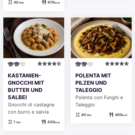
Minuten
40
676
Min.
kcal
KASTANIEN-
POLENTA MIT
GNOCCHI MIT
PILZEN UND
BUTTER UND
TALEGGIO
SALBEI
Polenta con Funghi e
Gnocchi di castagne
Taleggio
con burro e salvia
Minuten
40
480
Min.
kcal
Stunde
1
430
Std.
kcal