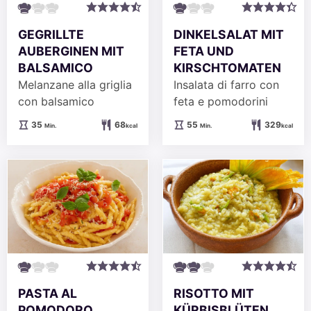
GEGRILLTE
DINKELSALAT MIT
AUBERGINEN MIT
FETA UND
BALSAMICO
KIRSCHTOMATEN
Melanzane alla griglia
Insalata di farro con
con balsamico
feta e pomodorini
Minuten
Minuten
35
68
55
329
Min.
kcal
Min.
kcal
PASTA AL
RISOTTO MIT
POMODORO
KÜRBISBLÜTEN