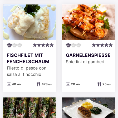
FISCHFILET MIT
GARNELENSPIESSE
FENCHELSCHAUM
Spiedini di gamberi
Filetto di pesce con
salsa al finocchio
Minuten
Minuten
40
473
20
25
Min.
kcal
Min.
kcal