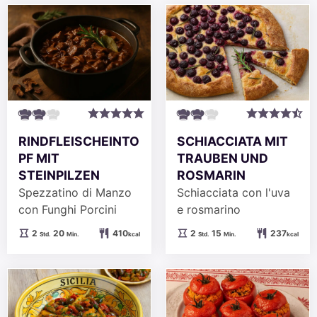
RINDFLEISCHEINTO
SCHIACCIATA MIT
PF MIT
TRAUBEN UND
STEINPILZEN
ROSMARIN
Spezzatino di Manzo
Schiacciata con l'uva
con Funghi Porcini
e rosmarino
Stunden
Minuten
Stunden
Minuten
2
20
410
2
15
237
Std.
Min.
kcal
Std.
Min.
kcal