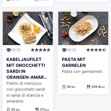
KABELJAUFILET
PASTA MIT
MIT GNOCCHETTI
GARNELEN
SARDI IN
Pasta con gamberetti
ORANGEN-AMAR…
Filetto di merluzzo
Minuten
30
209.8
Min.
kcal
con gnocchetti sardi
in salsa di arancia e
amaretto
Minuten
25
211
Min.
kcal