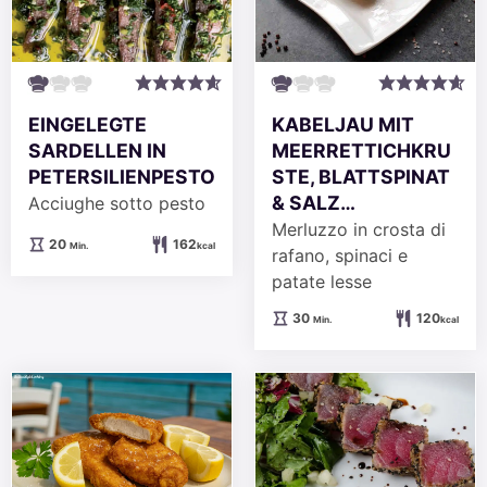
EINGELEGTE
KABELJAU MIT
SARDELLEN IN
MEERRETTICHKRU
PETERSILIENPESTO
STE, BLATTSPINAT
& SALZ…
Acciughe sotto pesto
Merluzzo in crosta di
Minuten
20
162
Min.
kcal
rafano, spinaci e
patate lesse
Minuten
30
120
Min.
kcal