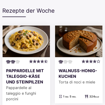
Rezepte der Woche
PAPPARDELLE MIT
WALNUSS-HONIG-
TALEGGIO-KÄSE
KUCHEN
UND STEINPILZEN
Torta di noci e miele
Pappardelle al
taleggio e funghi
Stunde
Minuten
1
5
324
Std.
Min.
kcal
porcini