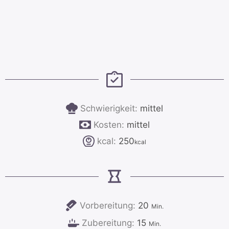
Schwierigkeit:
mittel
Kosten:
mittel
kcal:
250
kcal
Minuten
Vorbereitung:
20
Min.
Minuten
Zubereitung:
15
Min.