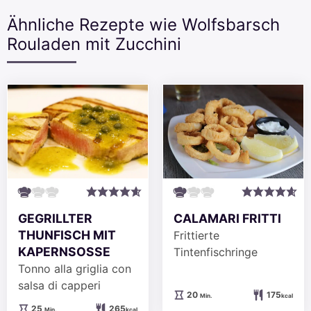
Ähnliche Rezepte wie Wolfsbarsch
Rouladen mit Zucchini
CALAMARI FRITTI
GEGRILLTER
THUNFISCH MIT
Frittierte
KAPERNSOSSE
Tintenfischringe
Tonno alla griglia con
salsa di capperi
Minuten
20
175
Min.
kcal
Minuten
25
265
Min.
kcal