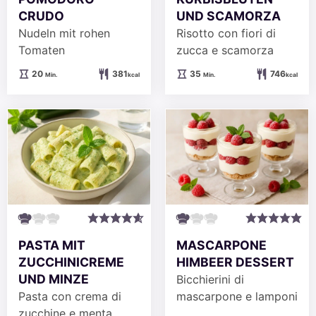
CRUDO
UND SCAMORZA
Nudeln mit rohen
Risotto con fiori di
Tomaten
zucca e scamorza
Minuten
Minuten
20
381
35
746
Min.
kcal
Min.
kcal
PASTA MIT
MASCARPONE
ZUCCHINICREME
HIMBEER DESSERT
UND MINZE
Bicchierini di
Pasta con crema di
mascarpone e lamponi
zucchine e menta