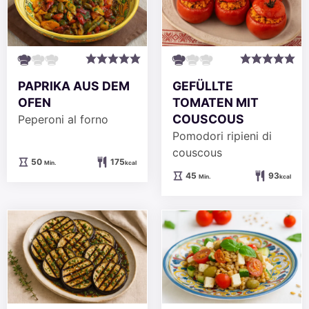
PAPRIKA AUS DEM
GEFÜLLTE
OFEN
TOMATEN MIT
COUSCOUS
Peperoni al forno
Pomodori ripieni di
couscous
Minuten
50
175
Min.
kcal
Minuten
45
93
Min.
kcal