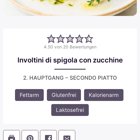
4.50
von
20
Bewertungen
Involtini di spigola con zucchine
2. HAUPTGANG – SECONDO PIATTO
Fettarm
,
Glutenfrei
,
Kalorienarm
,
Laktosefrei