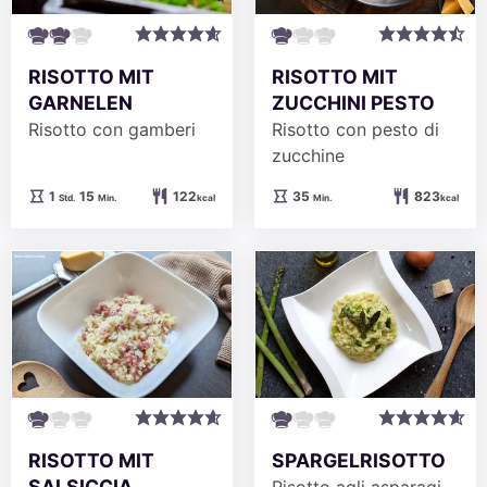
RISOTTO MIT
RISOTTO MIT
GARNELEN
ZUCCHINI PESTO
Risotto con gamberi
Risotto con pesto di
zucchine
Stunde
Minuten
Minuten
1
15
122
35
823
Std.
Min.
kcal
Min.
kcal
RISOTTO MIT
SPARGELRISOTTO
SALSICCIA
Risotto agli asparagi