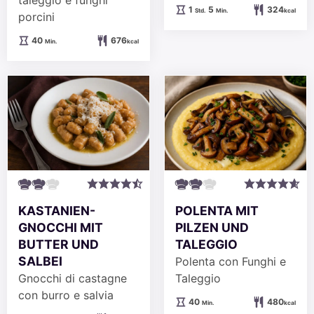
taleggio e funghi
Stunde
Minuten
1
5
324
Std.
Min.
kcal
porcini
Minuten
40
676
Min.
kcal
KASTANIEN-
POLENTA MIT
GNOCCHI MIT
PILZEN UND
BUTTER UND
TALEGGIO
SALBEI
Polenta con Funghi e
Gnocchi di castagne
Taleggio
con burro e salvia
Minuten
40
480
Min.
kcal