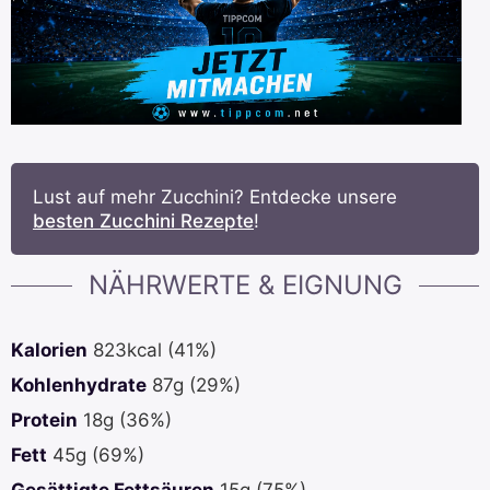
Lust auf mehr Zucchini? Entdecke unsere
besten Zucchini Rezepte
!
NÄHRWERTE & EIGNUNG
Kalorien
823
kcal
(41%)
Kohlenhydrate
87
g
(29%)
Protein
18
g
(36%)
Fett
45
g
(69%)