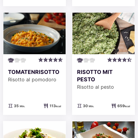
TOMATENRISOTTO
RISOTTO MIT
PESTO
Risotto al pomodoro
Risotto al pesto
Minuten
Minuten
35
113
30
659
Min.
kcal
Min.
kcal