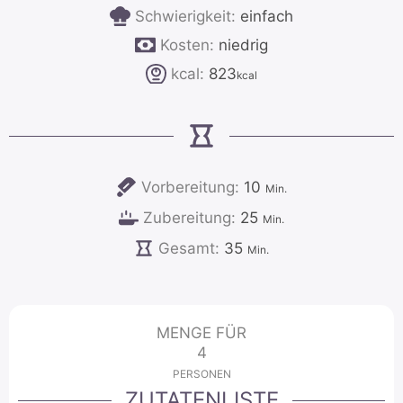
Schwierigkeit:
einfach
Kosten:
niedrig
kcal:
823
kcal
Minuten
Vorbereitung:
10
Min.
Minuten
Zubereitung:
25
Min.
Minuten
Gesamt:
35
Min.
MENGE FÜR
4
PERSONEN
ZUTATENLISTE