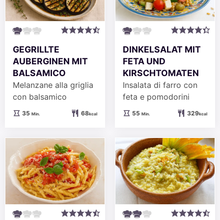
GEGRILLTE
DINKELSALAT MIT
AUBERGINEN MIT
FETA UND
BALSAMICO
KIRSCHTOMATEN
Melanzane alla griglia
Insalata di farro con
con balsamico
feta e pomodorini
Minuten
Minuten
35
68
55
329
Min.
kcal
Min.
kcal