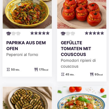
PAPRIKA AUS DEM
GEFÜLLTE
OFEN
TOMATEN MIT
COUSCOUS
Peperoni al forno
Pomodori ripieni di
couscous
Minuten
50
175
Min.
kcal
Minuten
45
93
Min.
kcal