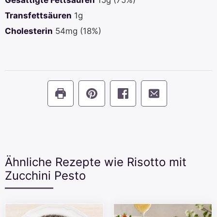
Gesättigte Fettsäuren
15
g
(75%)
Transfettsäuren
1
g
Cholesterin
54
mg
(18%)
Ähnliche Rezepte wie Risotto mit
Zucchini Pesto