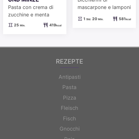
Pasta con crema di
mascarpone e lamponi
zucchine e menta
Stunde
Minuten
1
20
581
Std.
Min.
kcal
Minuten
25
419
Min.
kcal
REZEPTE
Antipasti
Pasta
Pizza
Fleisch
Fisch
Gnocchi