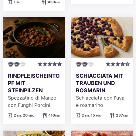
Stunde
1
430
Std.
kcal
RINDFLEISCHEINTO
SCHIACCIATA MIT
PF MIT
TRAUBEN UND
STEINPILZEN
ROSMARIN
Spezzatino di Manzo
Schiacciata con l'uva
con Funghi Porcini
e rosmarino
Stunden
Minuten
Stunden
Minuten
2
20
410
2
15
237
Std.
Min.
kcal
Std.
Min.
kcal