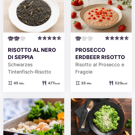
RISOTTO AL NERO
PROSECCO
DI SEPPIA
ERDBEER RISOTTO
Schwarzes
Risotto al Prosecco e
Tintenfisch-Risotto
Fragole
Minuten
Minuten
45
477
35
520
Min.
kcal
Min.
kcal