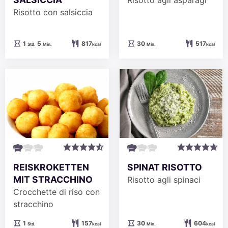
Risotto con salsiccia
Stunde
Minuten
Minuten
1
5
817
30
517
Std.
Min.
kcal
Min.
kcal
REISKROKETTEN
SPINAT RISOTTO
MIT STRACCHINO
Risotto agli spinaci
Crocchette di riso con
stracchino
Stunde
Minuten
1
157
30
604
Std.
kcal
Min.
kcal