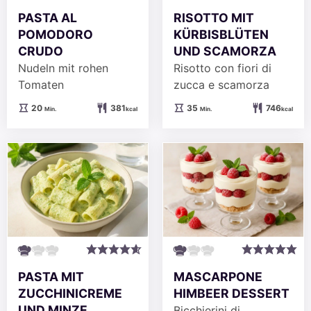
PASTA AL
RISOTTO MIT
POMODORO
KÜRBISBLÜTEN
CRUDO
UND SCAMORZA
Nudeln mit rohen
Risotto con fiori di
Tomaten
zucca e scamorza
Minuten
Minuten
20
381
35
746
Min.
kcal
Min.
kcal
PASTA MIT
MASCARPONE
ZUCCHINICREME
HIMBEER DESSERT
UND MINZE
Bicchierini di