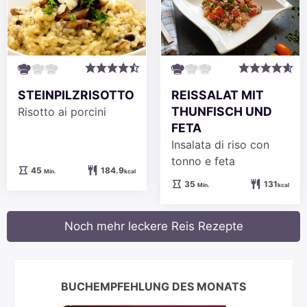
STEINPILZRISOTTO
REISSALAT MIT
THUNFISCH UND
Risotto ai porcini
FETA
Insalata di riso con
tonno e feta
Minuten
45
184.9
Min.
kcal
Minuten
35
131
Min.
kcal
Noch mehr leckere Reis Rezepte
BUCHEMPFEHLUNG DES MONATS