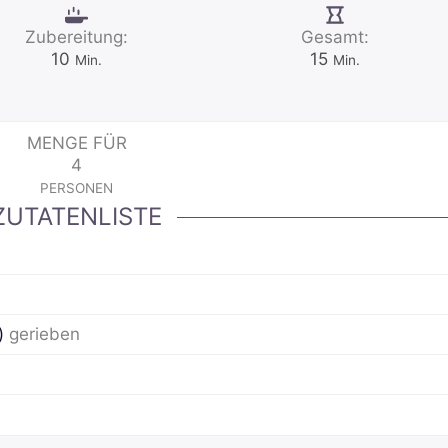
Zubereitung:
Gesamt:
Minuten
Minuten
10
15
Min.
Min.
MENGE FÜR
4
PERSONEN
ZUTATENLISTE
)
gerieben