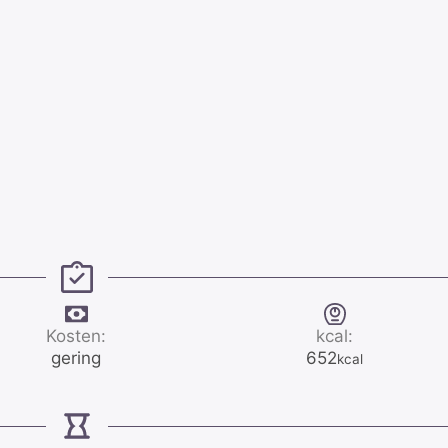
Kosten:
kcal:
gering
652
kcal