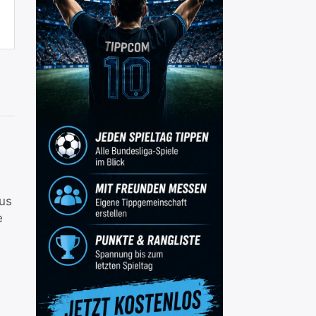
aus
e