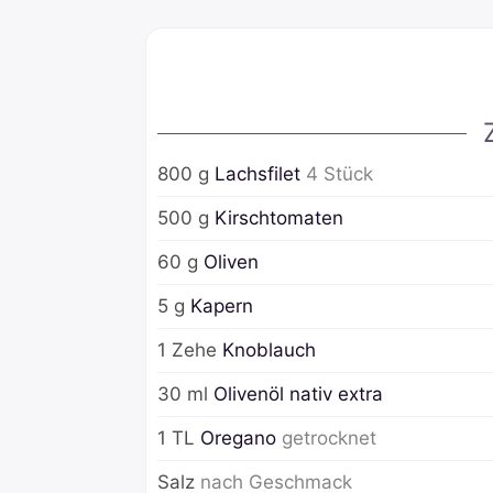
800
g
Lachsfilet
4
Stück
500
g
Kirschtomaten
60
g
Oliven
5
g
Kapern
1
Zehe
Knoblauch
30
ml
Olivenöl nativ extra
1
TL
Oregano
getrocknet
Salz
nach Geschmack