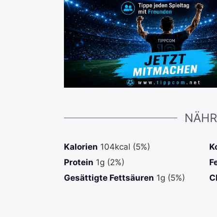
NÄHR
Kalorien
104
kcal
(5%)
K
Protein
1
g
(2%)
F
Gesättigte Fettsäuren
1
g
(5%)
C