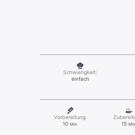
Schwierigkeit:
einfach
Vorbereitung:
Zubereit
Minuten
Min
10
15
Min.
Min