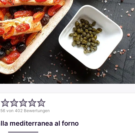
.56
von
402
Bewertungen
lla mediterranea al forno