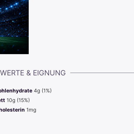
WERTE & EIGNUNG
ohlenhydrate
4
g
(1%)
ett
10
g
(15%)
holesterin
1
mg