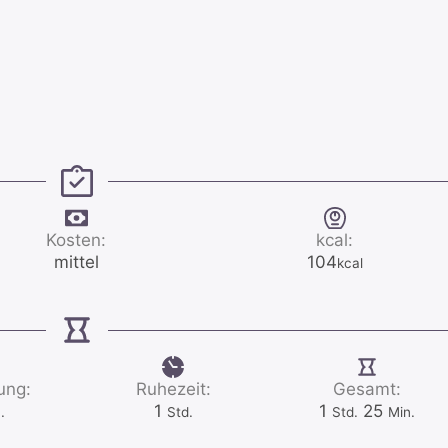
Kosten:
kcal:
mittel
104
kcal
ung:
Ruhezeit:
Gesamt:
uten
Stunde
Stunde
Minuten
1
1
25
.
Std.
Std.
Min.