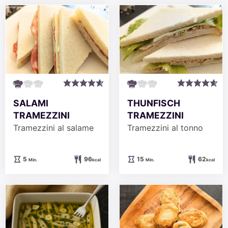
SALAMI
THUNFISCH
TRAMEZZINI
TRAMEZZINI
Tramezzini al salame
Tramezzini al tonno
Minuten
Minuten
5
96
15
62
Min.
kcal
Min.
kcal