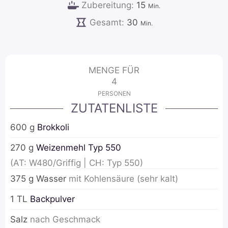
Minuten
Zubereitung:
15
Min.
Minuten
Gesamt:
30
Min.
MENGE FÜR
4
PERSONEN
ZUTATENLISTE
600
g
Brokkoli
270
g
Weizenmehl Typ 550
(AT: W480/Griffig | CH: Typ 550)
375
g
Wasser
mit Kohlensäure (sehr kalt)
1
TL
Backpulver
Salz
nach Geschmack