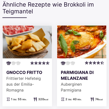
Ähnliche Rezepte wie Brokkoli im
Teigmantel
PARMIGIANA DI
GNOCCO FRITTO
MELANZANE
Frittierter Hefeteig
Auberginen
aus der Emilia-
Parmigiana
Romagna
Stunden
Minuten
Stunde
Minuten
2
40
74
1
55
320
Std.
Min.
kcal
Std.
Min.
kcal