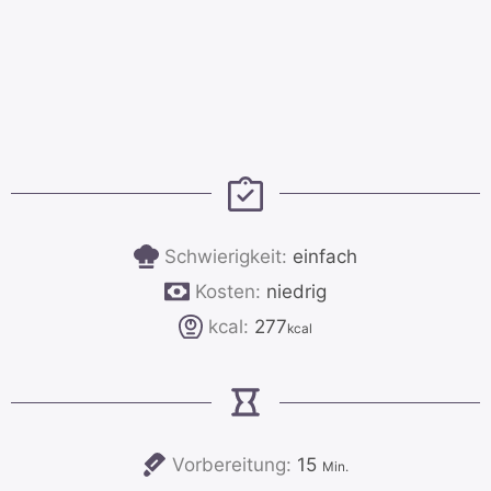
Schwierigkeit:
einfach
Kosten:
niedrig
kcal:
277
kcal
Minuten
Vorbereitung:
15
Min.