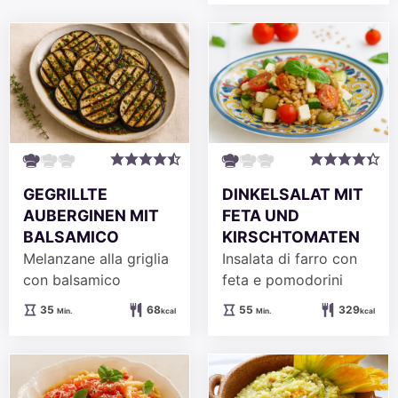
GEGRILLTE
DINKELSALAT MIT
AUBERGINEN MIT
FETA UND
BALSAMICO
KIRSCHTOMATEN
Melanzane alla griglia
Insalata di farro con
con balsamico
feta e pomodorini
Minuten
Minuten
35
68
55
329
Min.
kcal
Min.
kcal