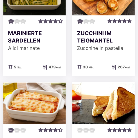
ZUCCHINI IM
MARINIERTE
TEIGMANTEL
SARDELLEN
Zucchine in pastella
Alici marinate
Minuten
Stunden
30
267
5
479
Min.
kcal
Std.
kcal