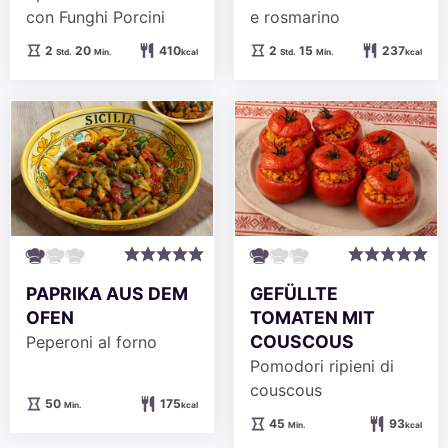
con Funghi Porcini
e rosmarino
Stunden
Minuten
Stunden
Minuten
2
20
410
2
15
237
Std.
Min.
kcal
Std.
Min.
kcal
PAPRIKA AUS DEM
GEFÜLLTE
OFEN
TOMATEN MIT
COUSCOUS
Peperoni al forno
Pomodori ripieni di
couscous
Minuten
50
175
Min.
kcal
Minuten
45
93
Min.
kcal