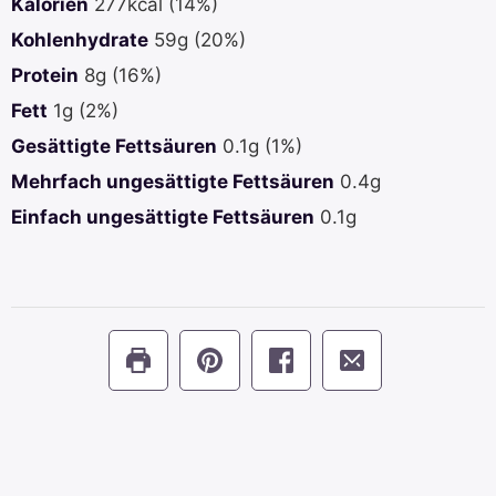
Kalorien
277
kcal
(14%)
Kohlenhydrate
59
g
(20%)
Protein
8
g
(16%)
Fett
1
g
(2%)
Gesättigte Fettsäuren
0.1
g
(1%)
Mehrfach ungesättigte Fettsäuren
0.4
g
Einfach ungesättigte Fettsäuren
0.1
g