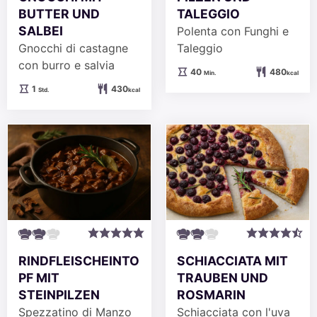
BUTTER UND
TALEGGIO
SALBEI
Polenta con Funghi e
Gnocchi di castagne
Taleggio
con burro e salvia
Minuten
40
480
Min.
kcal
Stunde
1
430
Std.
kcal
RINDFLEISCHEINTO
SCHIACCIATA MIT
PF MIT
TRAUBEN UND
STEINPILZEN
ROSMARIN
Spezzatino di Manzo
Schiacciata con l'uva