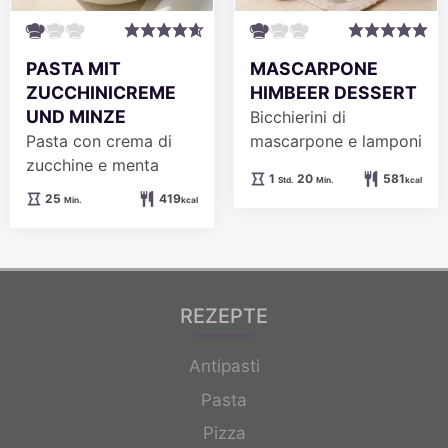
PASTA MIT
MASCARPONE
ZUCCHINICREME
HIMBEER DESSERT
UND MINZE
Bicchierini di
Pasta con crema di
mascarpone e lamponi
zucchine e menta
Stunde
Minuten
1
20
581
Std.
Min.
kcal
Minuten
25
419
Min.
kcal
REZEPTE
Antipasti
Pasta
Pizza