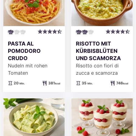
PASTA AL
RISOTTO MIT
POMODORO
KÜRBISBLÜTEN
CRUDO
UND SCAMORZA
Nudeln mit rohen
Risotto con fiori di
Tomaten
zucca e scamorza
Minuten
Minuten
20
381
35
746
Min.
kcal
Min.
kcal