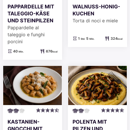
PAPPARDELLE MIT
WALNUSS-HONIG-
TALEGGIO-KÄSE
KUCHEN
UND STEINPILZEN
Torta di noci e miele
Pappardelle al
taleggio e funghi
Stunde
Minuten
1
5
324
Std.
Min.
kcal
porcini
Minuten
40
676
Min.
kcal
KASTANIEN-
POLENTA MIT
GNOCCHI MIT
PILZEN UND