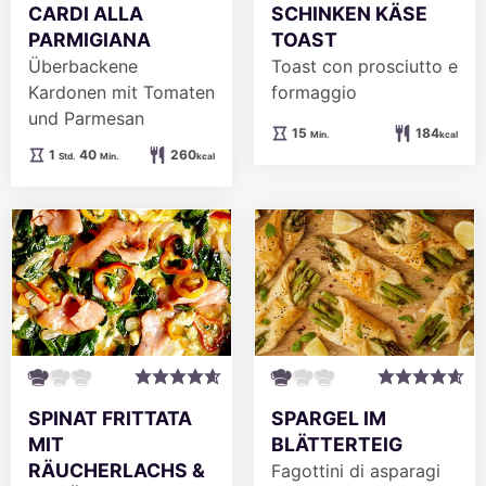
SCHINKEN KÄSE
CARDI ALLA
TOAST
PARMIGIANA
Toast con prosciutto e
Überbackene
formaggio
Kardonen mit Tomaten
und Parmesan
Minuten
15
184
Min.
kcal
Stunde
Minuten
1
40
260
Std.
Min.
kcal
SPINAT FRITTATA
SPARGEL IM
MIT
BLÄTTERTEIG
RÄUCHERLACHS &
Fagottini di asparagi