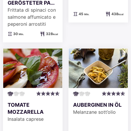
GERÖSTETER PA…
Frittata di spinaci con
Minuten
45
438
Min.
kcal
salmone affumicato e
peperoni arrostiti
Minuten
30
328
Min.
kcal
TOMATE
AUBERGINEN IN ÖL
MOZZARELLA
Melanzane sott’olio
Insalata caprese