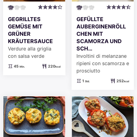
GEFÜLLTE
GEGRILLTES
AUBERGINENRÖLL
GEMÜSE MIT
CHEN MIT
GRÜNER
SCAMORZA UND
KRÄUTERSAUCE
SCH…
Verdure alla griglia
Involtini di melanzane
con salsa verde
ripieni con scamorza e
Minuten
45
220
Min.
kcal
prosciutto
Stunde
1
252
Std.
kcal