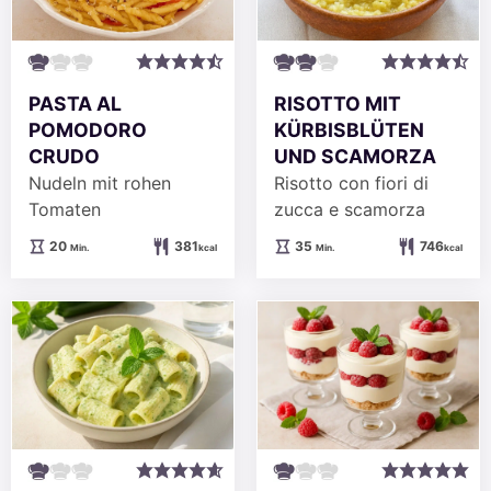
PASTA AL
RISOTTO MIT
POMODORO
KÜRBISBLÜTEN
CRUDO
UND SCAMORZA
Nudeln mit rohen
Risotto con fiori di
Tomaten
zucca e scamorza
Minuten
Minuten
20
381
35
746
Min.
kcal
Min.
kcal