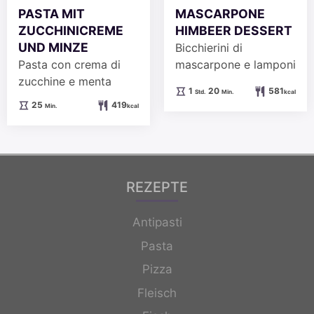
PASTA MIT
MASCARPONE
ZUCCHINICREME
HIMBEER DESSERT
UND MINZE
Bicchierini di
Pasta con crema di
mascarpone e lamponi
zucchine e menta
Stunde
Minuten
1
20
581
Std.
Min.
kcal
Minuten
25
419
Min.
kcal
REZEPTE
Antipasti
Pasta
Pizza
Fleisch