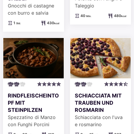
Gnocchi di castagne
Taleggio
con burro e salvia
Minuten
40
480
Min.
kcal
Stunde
1
430
Std.
kcal
RINDFLEISCHEINTO
SCHIACCIATA MIT
PF MIT
TRAUBEN UND
STEINPILZEN
ROSMARIN
Spezzatino di Manzo
Schiacciata con l'uva
con Funghi Porcini
e rosmarino