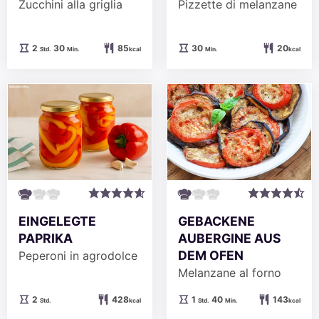
Zucchini alla griglia
Pizzette di melanzane
Stunden
Minuten
Minuten
2
30
85
30
20
Std.
Min.
kcal
Min.
kcal
EINGELEGTE
GEBACKENE
PAPRIKA
AUBERGINE AUS
DEM OFEN
Peperoni in agrodolce
Melanzane al forno
Stunden
Stunde
Minuten
2
428
1
40
143
Std.
kcal
Std.
Min.
kcal