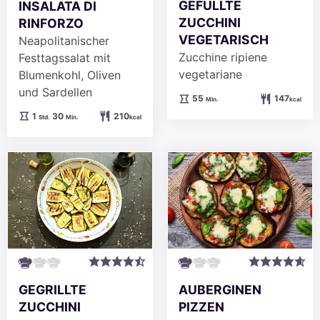
GEFÜLLTE
INSALATA DI
ZUCCHINI
RINFORZO
VEGETARISCH
Neapolitanischer
Zucchine ripiene
Festtagssalat mit
vegetariane
Blumenkohl, Oliven
und Sardellen
Minuten
55
147
Min.
kcal
Stunde
Minuten
1
30
210
Std.
Min.
kcal
GEGRILLTE
AUBERGINEN
ZUCCHINI
PIZZEN