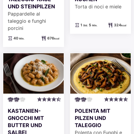
UND STEINPILZEN
Torta di noci e miele
Pappardelle al
taleggio e funghi
Stunde
Minuten
1
5
324
Std.
Min.
kcal
porcini
Minuten
40
676
Min.
kcal
KASTANIEN-
POLENTA MIT
GNOCCHI MIT
PILZEN UND
BUTTER UND
TALEGGIO
SALBEI
Polenta con Funghi e