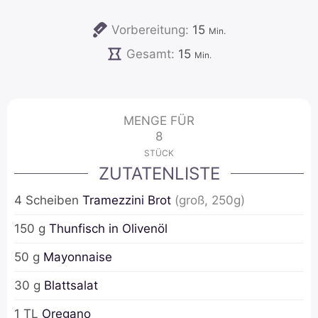
Minuten
Vorbereitung:
15
Min.
Minuten
Gesamt:
15
Min.
MENGE FÜR
8
STÜCK
ZUTATENLISTE
4
Scheiben
Tramezzini Brot
(groß, 250g)
150
g
Thunfisch in Olivenöl
50
g
Mayonnaise
30
g
Blattsalat
1
TL
Oregano