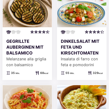
GEGRILLTE
DINKELSALAT MIT
AUBERGINEN MIT
FETA UND
BALSAMICO
KIRSCHTOMATEN
Melanzane alla griglia
Insalata di farro con
con balsamico
feta e pomodorini
Minuten
Minuten
35
68
55
329
Min.
kcal
Min.
kcal