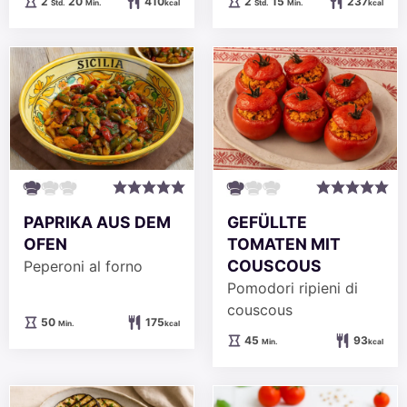
Stunden
Minuten
Stunden
Minuten
2
20
410
2
15
237
Std.
Min.
kcal
Std.
Min.
kcal
PAPRIKA AUS DEM
GEFÜLLTE
OFEN
TOMATEN MIT
COUSCOUS
Peperoni al forno
Pomodori ripieni di
couscous
Minuten
50
175
Min.
kcal
Minuten
45
93
Min.
kcal