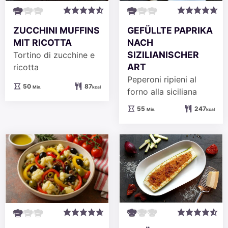
ZUCCHINI MUFFINS
GEFÜLLTE PAPRIKA
MIT RICOTTA
NACH
SIZILIANISCHER
Tortino di zucchine e
ART
ricotta
Peperoni ripieni al
Minuten
50
87
Min.
kcal
forno alla siciliana
Minuten
55
247
Min.
kcal