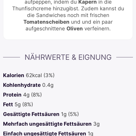
aufpeppen, indem du
Kapern
in die
Thunfischcreme hinzugibst. Zudem kannst du
die Sandwiches noch mit frischen
Tomatenscheiben
und und ein paar
aufgeschnittene
Oliven
verfeinern.
NÄHRWERTE & EIGNUNG
Kalorien
62
kcal
(3%)
Kohlenhydrate
0.4
g
Protein
4
g
(8%)
Fett
5
g
(8%)
Gesättigte Fettsäuren
1
g
(5%)
Mehrfach ungesättigte Fettsäuren
3
g
Einfach ungesättigte Fettsäuren
1
g