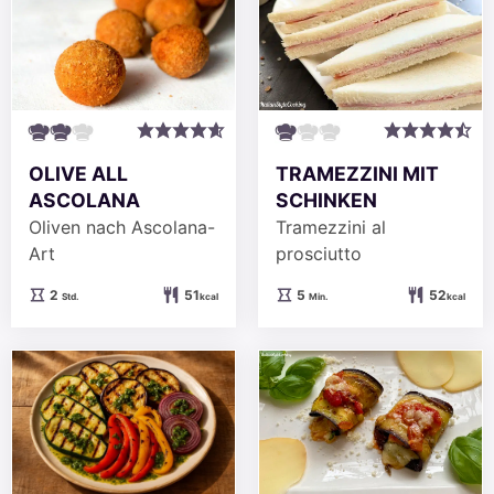
OLIVE ALL
TRAMEZZINI MIT
ASCOLANA
SCHINKEN
Oliven nach Ascolana-
Tramezzini al
Art
prosciutto
Stunden
Minuten
2
51
5
52
Std.
kcal
Min.
kcal