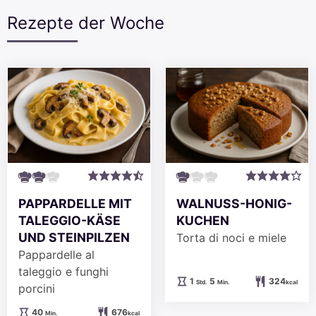
Rezepte der Woche
PAPPARDELLE MIT
WALNUSS-HONIG-
TALEGGIO-KÄSE
KUCHEN
UND STEINPILZEN
Torta di noci e miele
Pappardelle al
taleggio e funghi
Stunde
Minuten
1
5
324
Std.
Min.
kcal
porcini
Minuten
40
676
Min.
kcal