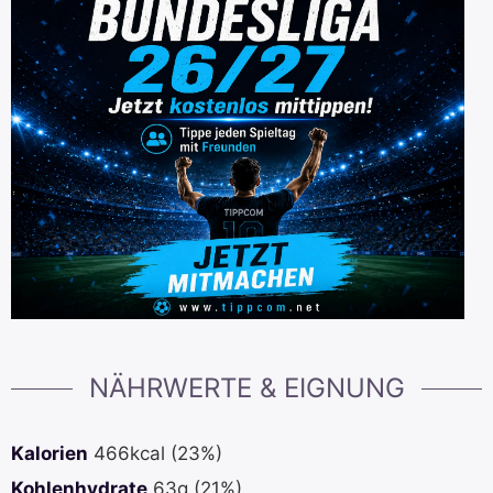
NÄHRWERTE & EIGNUNG
Kalorien
466
kcal
(23%)
Kohlenhydrate
63
g
(21%)