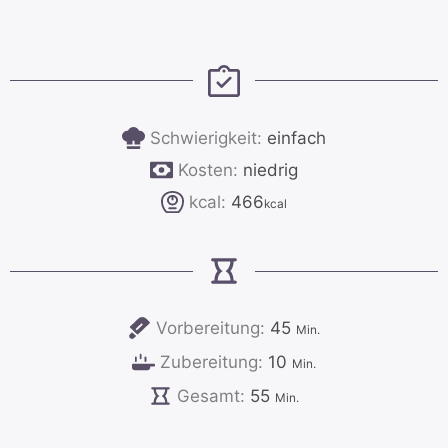
Schwierigkeit:
einfach
Kosten:
niedrig
kcal:
466
kcal
Minuten
Vorbereitung:
45
Min.
Minuten
Zubereitung:
10
Min.
Minuten
Gesamt:
55
Min.