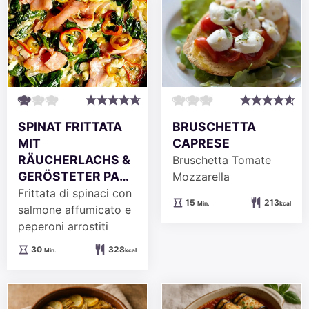
SPINAT FRITTATA
BRUSCHETTA
MIT
CAPRESE
RÄUCHERLACHS &
Bruschetta Tomate
GERÖSTETER PA…
Mozzarella
Frittata di spinaci con
Minuten
15
213
Min.
kcal
salmone affumicato e
peperoni arrostiti
Minuten
30
328
Min.
kcal