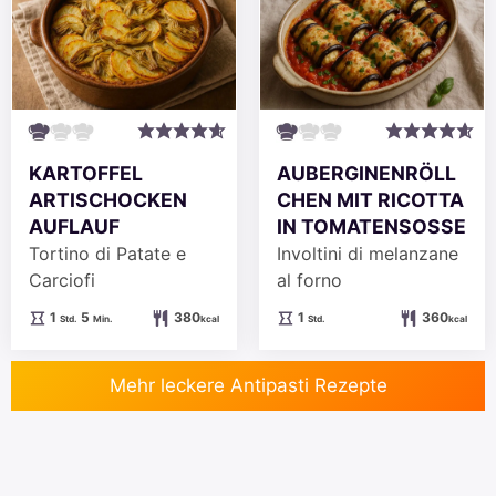
KARTOFFEL
AUBERGINENRÖLL
ARTISCHOCKEN
CHEN MIT RICOTTA
AUFLAUF
IN TOMATENSOSSE
Tortino di Patate e
Involtini di melanzane
Carciofi
al forno
Stunde
Minuten
Stunde
1
5
380
1
360
Std.
Min.
kcal
Std.
kcal
Mehr leckere Antipasti Rezepte