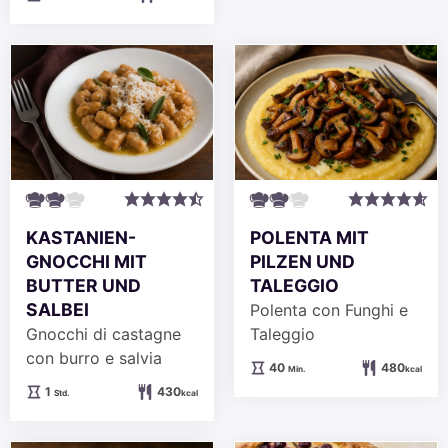
KASTANIEN-
POLENTA MIT
GNOCCHI MIT
PILZEN UND
BUTTER UND
TALEGGIO
SALBEI
Polenta con Funghi e
Gnocchi di castagne
Taleggio
con burro e salvia
Minuten
40
480
Min.
kcal
Stunde
1
430
Std.
kcal