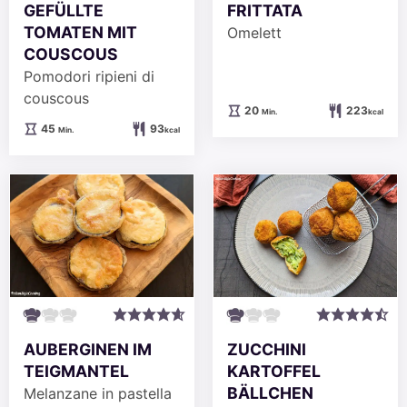
GEFÜLLTE
FRITTATA
TOMATEN MIT
Omelett
COUSCOUS
Pomodori ripieni di
couscous
Minuten
20
223
Min.
kcal
Minuten
45
93
Min.
kcal
AUBERGINEN IM
ZUCCHINI
TEIGMANTEL
KARTOFFEL
BÄLLCHEN
Melanzane in pastella