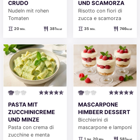
CRUDO
UND SCAMORZA
Nudeln mit rohen
Risotto con fiori di
Tomaten
zucca e scamorza
Minuten
Minuten
20
381
35
746
Min.
kcal
Min.
kcal
PASTA MIT
MASCARPONE
ZUCCHINICREME
HIMBEER DESSERT
UND MINZE
Bicchierini di
Pasta con crema di
mascarpone e lamponi
zucchine e menta
Stunde
Minuten
1
20
581
Std.
Min.
kcal