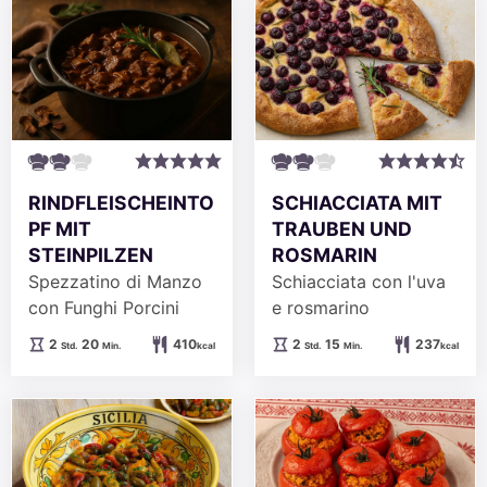
RINDFLEISCHEINTO
SCHIACCIATA MIT
PF MIT
TRAUBEN UND
STEINPILZEN
ROSMARIN
Spezzatino di Manzo
Schiacciata con l'uva
con Funghi Porcini
e rosmarino
Stunden
Minuten
Stunden
Minuten
2
20
410
2
15
237
Std.
Min.
kcal
Std.
Min.
kcal