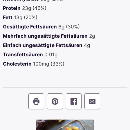
Protein
23
g
(46%)
Fett
13
g
(20%)
Gesättigte Fettsäuren
6
g
(30%)
Mehrfach ungesättigte Fettsäuren
2
g
Einfach ungesättigte Fettsäuren
4
g
Transfettsäuren
0.01
g
Cholesterin
100
mg
(33%)