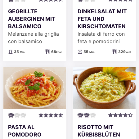
GEGRILLTE
DINKELSALAT MIT
AUBERGINEN MIT
FETA UND
BALSAMICO
KIRSCHTOMATEN
Melanzane alla griglia
Insalata di farro con
con balsamico
feta e pomodorini
Minuten
Minuten
35
68
55
329
Min.
kcal
Min.
kcal
PASTA AL
RISOTTO MIT
POMODORO
KÜRBISBLÜTEN