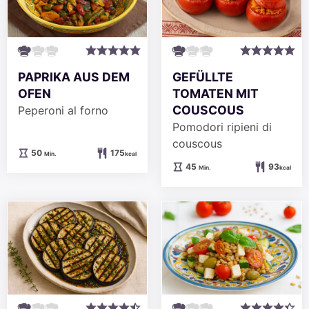
PAPRIKA AUS DEM
GEFÜLLTE
OFEN
TOMATEN MIT
COUSCOUS
Peperoni al forno
Pomodori ripieni di
couscous
Minuten
50
175
Min.
kcal
Minuten
45
93
Min.
kcal