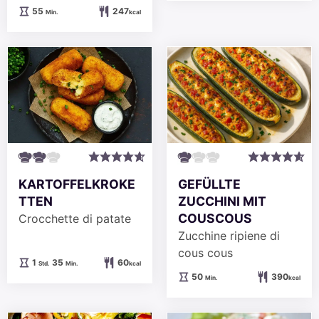
Minuten
55
247
Min.
kcal
KARTOFFELKROKE
GEFÜLLTE
TTEN
ZUCCHINI MIT
COUSCOUS
Crocchette di patate
Zucchine ripiene di
cous cous
Stunde
Minuten
1
35
60
Std.
Min.
kcal
Minuten
50
390
Min.
kcal