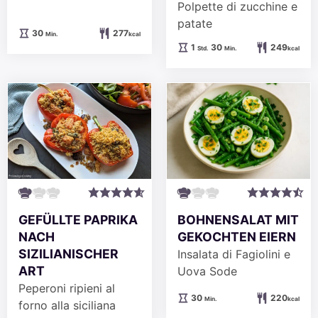
Polpette di zucchine e
patate
Minuten
30
277
Min.
kcal
Stunde
Minuten
1
30
249
Std.
Min.
kcal
GEFÜLLTE PAPRIKA
BOHNENSALAT MIT
NACH
GEKOCHTEN EIERN
SIZILIANISCHER
Insalata di Fagiolini e
ART
Uova Sode
Peperoni ripieni al
Minuten
30
220
Min.
kcal
forno alla siciliana