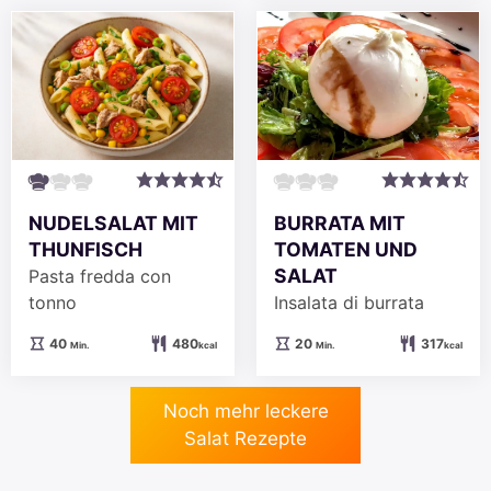
BURRATA MIT
NUDELSALAT MIT
TOMATEN UND
THUNFISCH
SALAT
Pasta fredda con
Insalata di burrata
tonno
Minuten
Minuten
20
317
40
480
Min.
kcal
Min.
kcal
Noch mehr leckere
Salat Rezepte