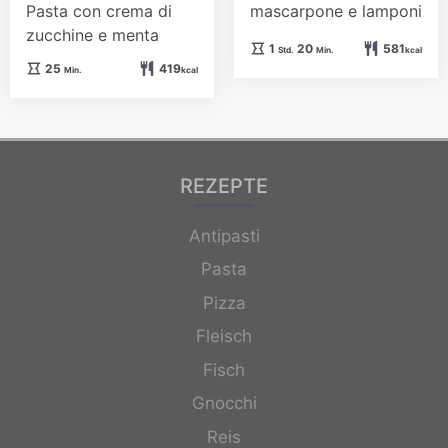
Pasta con crema di
mascarpone e lamponi
zucchine e menta
Stunde
Minuten
1
20
581
Std.
Min.
kcal
Minuten
25
419
Min.
kcal
REZEPTE
Antipasti
Pasta
Pizza
Fleisch
Fisch
Gnocchi
Reis