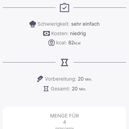
Schwierigkeit:
sehr einfach
Kosten:
niedrig
kcal:
82
kcal
Minuten
Vorbereitung:
20
Min.
Minuten
Gesamt:
20
Min.
MENGE FÜR
4
PERSONEN