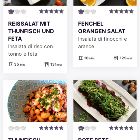
REISSALAT MIT
FENCHEL
THUNFISCH UND
ORANGEN SALAT
FETA
Insalata di finocchi e
Insalata di riso con
arance
tonno e feta
Minuten
10
129
Min.
kcal
Minuten
35
131
Min.
kcal