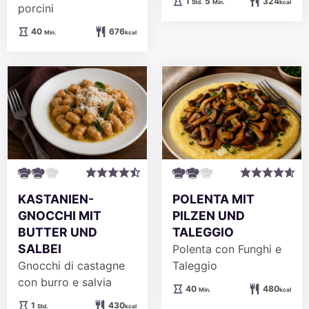
Stunde
Minuten
1
5
324
Std.
Min.
kcal
porcini
Minuten
40
676
Min.
kcal
KASTANIEN-
POLENTA MIT
GNOCCHI MIT
PILZEN UND
BUTTER UND
TALEGGIO
SALBEI
Polenta con Funghi e
Gnocchi di castagne
Taleggio
con burro e salvia
Minuten
40
480
Min.
kcal
Stunde
1
430
Std.
kcal