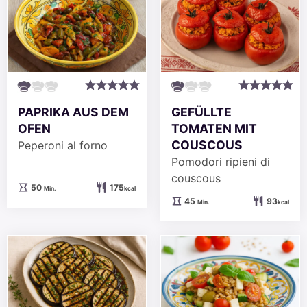
PAPRIKA AUS DEM
GEFÜLLTE
OFEN
TOMATEN MIT
COUSCOUS
Peperoni al forno
Pomodori ripieni di
couscous
Minuten
50
175
Min.
kcal
Minuten
45
93
Min.
kcal