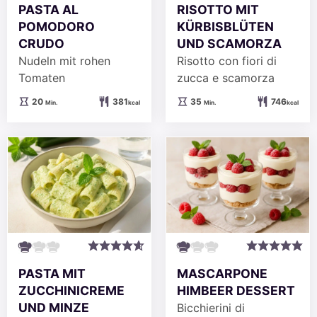
PASTA AL
RISOTTO MIT
POMODORO
KÜRBISBLÜTEN
CRUDO
UND SCAMORZA
Nudeln mit rohen
Risotto con fiori di
Tomaten
zucca e scamorza
Minuten
Minuten
20
381
35
746
Min.
kcal
Min.
kcal
PASTA MIT
MASCARPONE
ZUCCHINICREME
HIMBEER DESSERT
UND MINZE
Bicchierini di