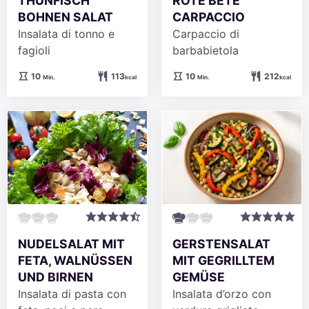
THUNFISCH
ROTE BETE
BOHNEN SALAT
CARPACCIO
Insalata di tonno e
Carpaccio di
fagioli
barbabietola
Minuten
Minuten
10
113
10
212
Min.
kcal
Min.
kcal
NUDELSALAT MIT
GERSTENSALAT
FETA, WALNÜSSEN
MIT GEGRILLTEM
UND BIRNEN
GEMÜSE
Insalata di pasta con
Insalata d’orzo con