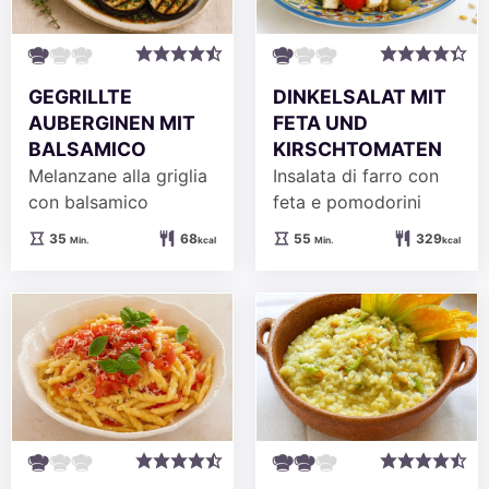
GEGRILLTE
DINKELSALAT MIT
AUBERGINEN MIT
FETA UND
BALSAMICO
KIRSCHTOMATEN
Melanzane alla griglia
Insalata di farro con
con balsamico
feta e pomodorini
Minuten
Minuten
35
68
55
329
Min.
kcal
Min.
kcal