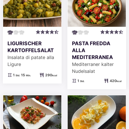
LIGURISCHER
PASTA FREDDA
KARTOFFELSALAT
ALLA
MEDITERRANEA
Insalata di patate alla
Ligure
Mediterraner kalter
Nudelsalat
Stunde
Minuten
1
15
290
Std.
Min.
kcal
Stunde
1
420
Std.
kcal