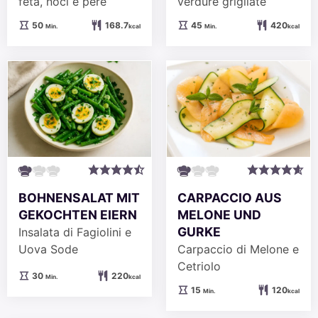
feta, noci e pere
verdure grigliate
Minuten
Minuten
50
168.7
45
420
Min.
kcal
Min.
kcal
BOHNENSALAT MIT
CARPACCIO AUS
GEKOCHTEN EIERN
MELONE UND
GURKE
Insalata di Fagiolini e
Uova Sode
Carpaccio di Melone e
Cetriolo
Minuten
30
220
Min.
kcal
Minuten
15
120
Min.
kcal