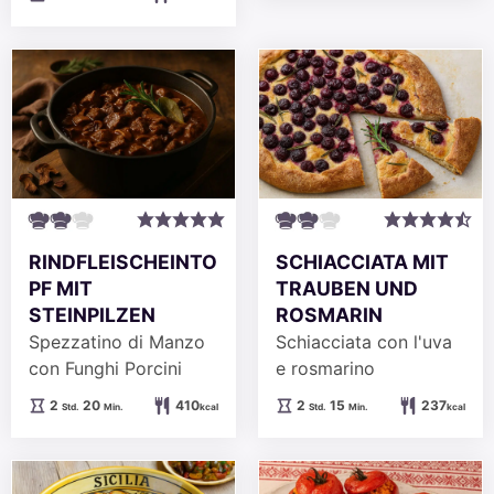
RINDFLEISCHEINTO
SCHIACCIATA MIT
PF MIT
TRAUBEN UND
STEINPILZEN
ROSMARIN
Spezzatino di Manzo
Schiacciata con l'uva
con Funghi Porcini
e rosmarino
Stunden
Minuten
Stunden
Minuten
2
20
410
2
15
237
Std.
Min.
kcal
Std.
Min.
kcal