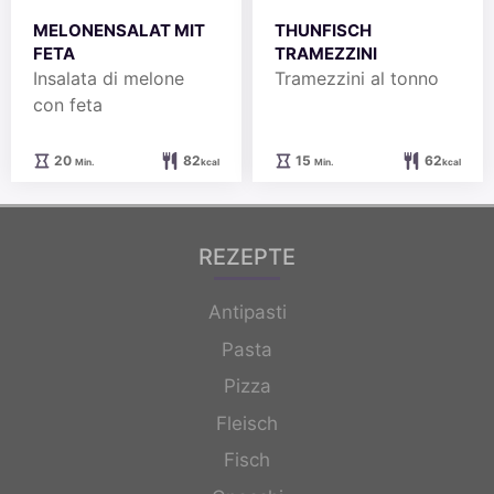
MELONENSALAT MIT
THUNFISCH
FETA
TRAMEZZINI
Insalata di melone
Tramezzini al tonno
con feta
Minuten
Minuten
20
82
15
62
Min.
kcal
Min.
kcal
REZEPTE
Antipasti
Pasta
Pizza
Fleisch
Fisch