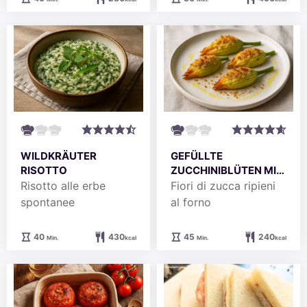
WILDKRÄUTER
GEFÜLLTE
RISOTTO
ZUCCHINIBLÜTEN MIT
RICOTTA UND
Risotto alle erbe
Fiori di zucca ripieni
PARMESAN
spontanee
al forno
Minuten
Minuten
40
430
45
240
Min.
kcal
Min.
kcal