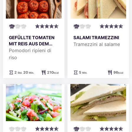
SALAMI TRAMEZZINI
GEFÜLLTE TOMATEN
MIT REIS AUS DEM
Tramezzini al salame
OFEN
Pomodori ripieni di
riso
Minuten
Stunden
Minuten
5
96
2
20
210
Min.
kcal
Std.
Min.
kcal