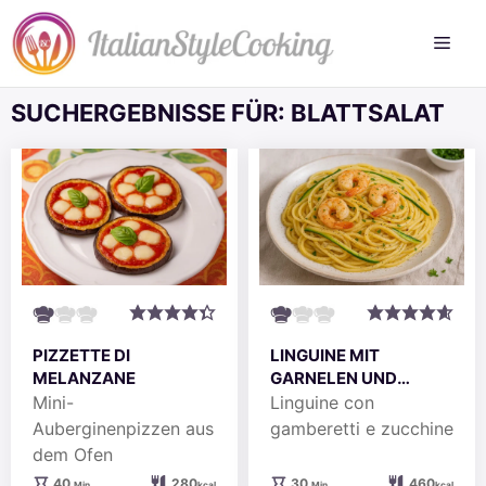
Zum
Inhalt
springen
SUCHERGEBNISSE FÜR:
BLATTSALAT
PIZZETTE DI
LINGUINE MIT
MELANZANE
GARNELEN UND
ZUCCHINI
Mini-
Linguine con
Auberginenpizzen aus
gamberetti e zucchine
dem Ofen
Minuten
Minuten
40
280
30
460
Min.
kcal
Min.
kcal