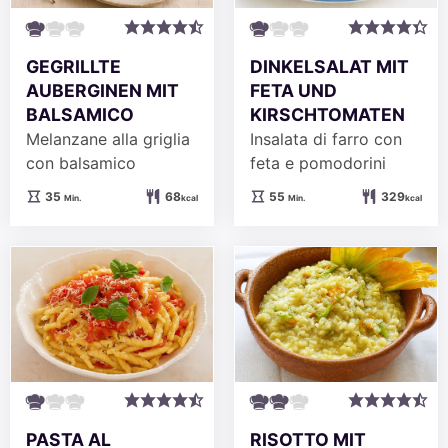
GEGRILLTE
DINKELSALAT MIT
AUBERGINEN MIT
FETA UND
BALSAMICO
KIRSCHTOMATEN
Melanzane alla griglia
Insalata di farro con
con balsamico
feta e pomodorini
Minuten
Minuten
35
68
55
329
Min.
kcal
Min.
kcal
PASTA AL
RISOTTO MIT