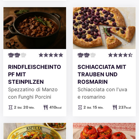
RINDFLEISCHEINTO
SCHIACCIATA MIT
PF MIT
TRAUBEN UND
STEINPILZEN
ROSMARIN
Spezzatino di Manzo
Schiacciata con l'uva
con Funghi Porcini
e rosmarino
Stunden
Minuten
Stunden
Minuten
2
20
410
2
15
237
Std.
Min.
kcal
Std.
Min.
kcal