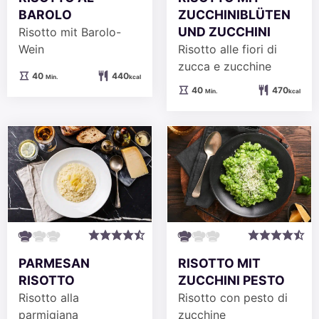
ZUCCHINIBLÜTEN
BAROLO
UND ZUCCHINI
Risotto mit Barolo-
Risotto alle fiori di
Wein
zucca e zucchine
Minuten
40
440
Min.
kcal
Minuten
40
470
Min.
kcal
PARMESAN
RISOTTO MIT
RISOTTO
ZUCCHINI PESTO
Risotto alla
Risotto con pesto di
parmigiana
zucchine