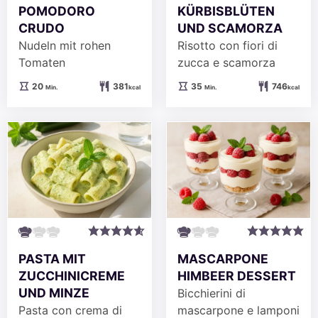
POMODORO
KÜRBISBLÜTEN
CRUDO
UND SCAMORZA
Nudeln mit rohen
Risotto con fiori di
Tomaten
zucca e scamorza
Minuten
Minuten
20
381
35
746
Min.
kcal
Min.
kcal
PASTA MIT
MASCARPONE
ZUCCHINICREME
HIMBEER DESSERT
UND MINZE
Bicchierini di
Pasta con crema di
mascarpone e lamponi