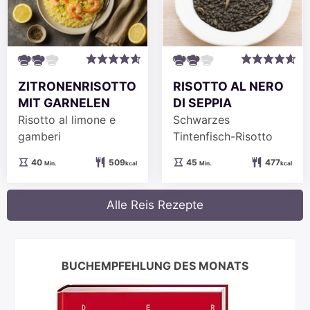
ZITRONENRISOTTO
RISOTTO AL NERO
MIT GARNELEN
DI SEPPIA
Risotto al limone e
Schwarzes
gamberi
Tintenfisch-Risotto
Minuten
Minuten
40
509
45
477
Min.
kcal
Min.
kcal
Alle Reis Rezepte
BUCHEMPFEHLUNG DES MONATS