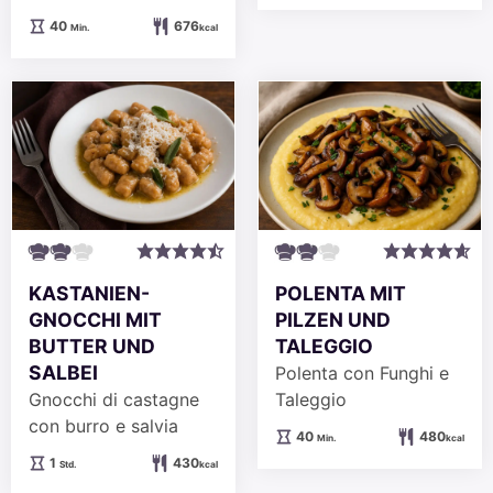
Minuten
40
676
Min.
kcal
KASTANIEN-
POLENTA MIT
GNOCCHI MIT
PILZEN UND
BUTTER UND
TALEGGIO
SALBEI
Polenta con Funghi e
Gnocchi di castagne
Taleggio
con burro e salvia
Minuten
40
480
Min.
kcal
Stunde
1
430
Std.
kcal