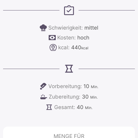
Schwierigkeit:
mittel
Kosten:
hoch
kcal:
440
kcal
Minuten
Vorbereitung:
10
Min.
Minuten
Zubereitung:
30
Min.
Minuten
Gesamt:
40
Min.
MENGE FÜR