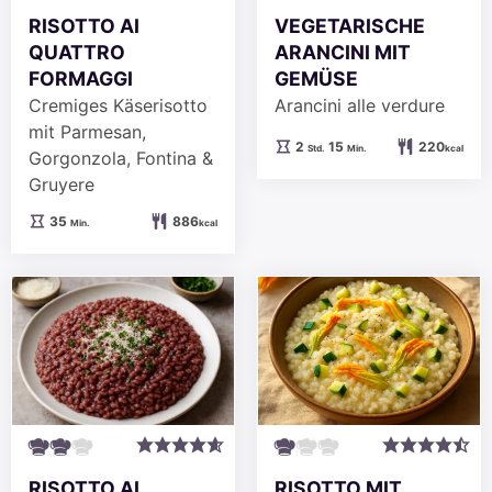
RISOTTO AI
VEGETARISCHE
QUATTRO
ARANCINI MIT
FORMAGGI
GEMÜSE
Cremiges Käserisotto
Arancini alle verdure
mit Parmesan,
Stunden
Minuten
2
15
220
Std.
Min.
kcal
Gorgonzola, Fontina &
Gruyere
Minuten
35
886
Min.
kcal
RISOTTO MIT
RISOTTO AL