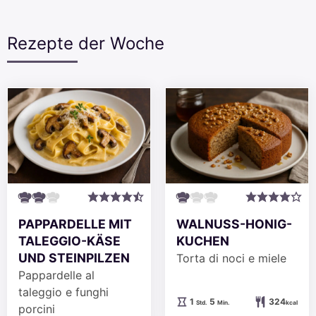
Rezepte der Woche
PAPPARDELLE MIT
WALNUSS-HONIG-
TALEGGIO-KÄSE
KUCHEN
UND STEINPILZEN
Torta di noci e miele
Pappardelle al
taleggio e funghi
Stunde
Minuten
1
5
324
Std.
Min.
kcal
porcini