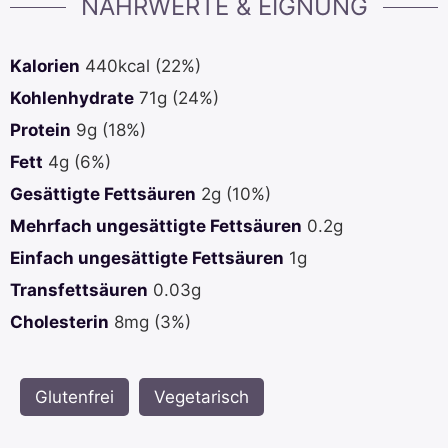
NÄHRWERTE & EIGNUNG
Kalorien
440
kcal
(22%)
Kohlenhydrate
71
g
(24%)
Protein
9
g
(18%)
Fett
4
g
(6%)
Gesättigte Fettsäuren
2
g
(10%)
Mehrfach ungesättigte Fettsäuren
0.2
g
Einfach ungesättigte Fettsäuren
1
g
Transfettsäuren
0.03
g
Cholesterin
8
mg
(3%)
Glutenfrei
,
Vegetarisch