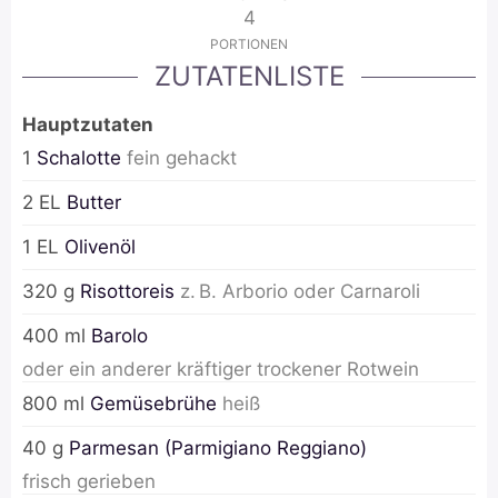
4
PORTIONEN
ZUTATENLISTE
Hauptzutaten
1
Schalotte
fein gehackt
2
EL
Butter
1
EL
Olivenöl
320
g
Risottoreis
z. B. Arborio oder Carnaroli
400
ml
Barolo
oder ein anderer kräftiger trockener Rotwein
800
ml
Gemüsebrühe
heiß
40
g
Parmesan (Parmigiano Reggiano)
frisch gerieben