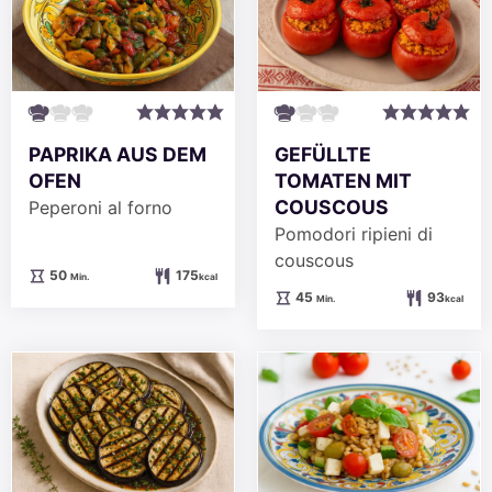
PAPRIKA AUS DEM
GEFÜLLTE
OFEN
TOMATEN MIT
COUSCOUS
Peperoni al forno
Pomodori ripieni di
couscous
Minuten
50
175
Min.
kcal
Minuten
45
93
Min.
kcal