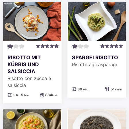
RISOTTO MIT
SPARGELRISOTTO
KÜRBIS UND
Risotto agli asparagi
SALSICCIA
Risotto con zucca e
salsiccia
Minuten
30
517
Min.
kcal
Stunde
Minuten
1
5
884
Std.
Min.
kcal