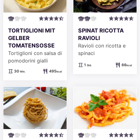
SPINAT RICOTTA
TORTIGLIONI MIT
RAVIOLI
GELBER
TOMATENSOSSE
Ravioli con ricotta e
spinaci
Tortiglioni con salsa di
pomodorini gialli
Stunde
1
66
Std.
kcal
Minuten
30
495
Min.
kcal