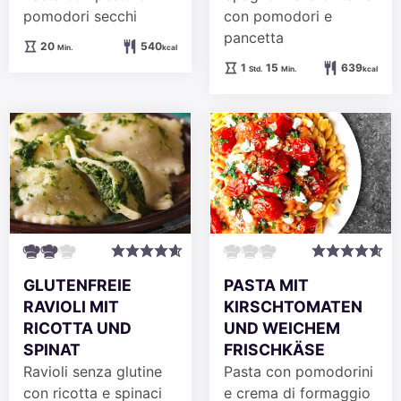
con pomodori e
pomodori secchi
pancetta
Minuten
20
540
Min.
kcal
Stunde
Minuten
1
15
639
Std.
Min.
kcal
GLUTENFREIE
PASTA MIT
RAVIOLI MIT
KIRSCHTOMATEN
RICOTTA UND
UND WEICHEM
SPINAT
FRISCHKÄSE
Ravioli senza glutine
Pasta con pomodorini
con ricotta e spinaci
e crema di formaggio