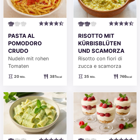
PASTA AL
RISOTTO MIT
POMODORO
KÜRBISBLÜTEN
CRUDO
UND SCAMORZA
Nudeln mit rohen
Risotto con fiori di
Tomaten
zucca e scamorza
Minuten
Minuten
20
381
35
746
Min.
kcal
Min.
kcal