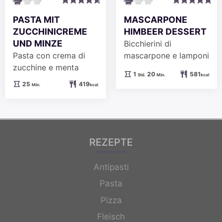
PASTA MIT
MASCARPONE
ZUCCHINICREME
HIMBEER DESSERT
UND MINZE
Bicchierini di
Pasta con crema di
mascarpone e lamponi
zucchine e menta
Stunde
Minuten
1
20
581
Std.
Min.
kcal
Minuten
25
419
Min.
kcal
REZEPTE
Antipasti
Pasta
Pizza
Fleisch