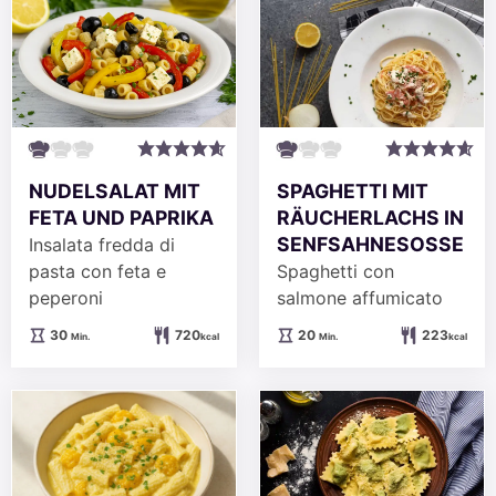
NUDELSALAT MIT
SPAGHETTI MIT
FETA UND PAPRIKA
RÄUCHERLACHS IN
SENFSAHNESOSSE
Insalata fredda di
pasta con feta e
Spaghetti con
peperoni
salmone affumicato
Minuten
Minuten
30
720
20
223
Min.
kcal
Min.
kcal