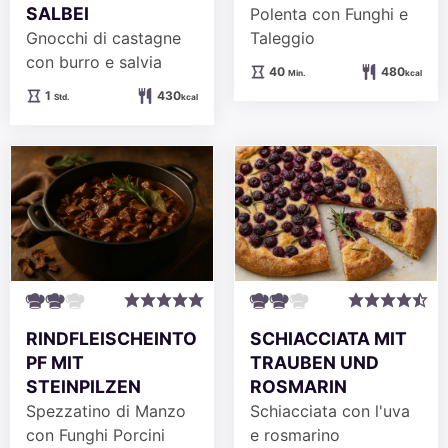
SALBEI
Polenta con Funghi e
Gnocchi di castagne
Taleggio
con burro e salvia
Minuten
40
480
Min.
kcal
Stunde
1
430
Std.
kcal
RINDFLEISCHEINTO
SCHIACCIATA MIT
PF MIT
TRAUBEN UND
STEINPILZEN
ROSMARIN
Spezzatino di Manzo
Schiacciata con l'uva
con Funghi Porcini
e rosmarino