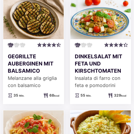
GEGRILLTE
DINKELSALAT MIT
AUBERGINEN MIT
FETA UND
BALSAMICO
KIRSCHTOMATEN
Melanzane alla griglia
Insalata di farro con
con balsamico
feta e pomodorini
Minuten
Minuten
35
68
55
329
Min.
kcal
Min.
kcal