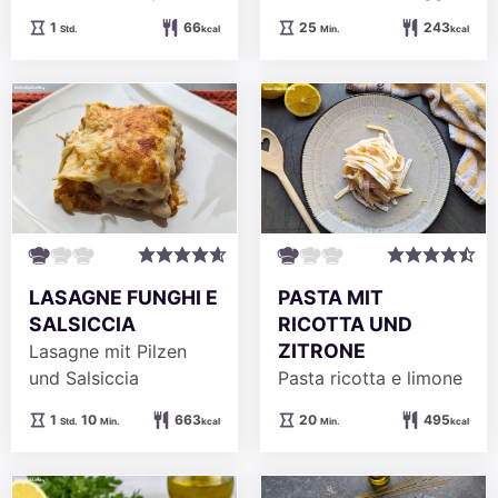
Stunde
Minuten
1
66
25
243
Std.
kcal
Min.
kcal
LASAGNE FUNGHI E
PASTA MIT
SALSICCIA
RICOTTA UND
ZITRONE
Lasagne mit Pilzen
und Salsiccia
Pasta ricotta e limone
Stunde
Minuten
Minuten
1
10
663
20
495
Std.
Min.
kcal
Min.
kcal