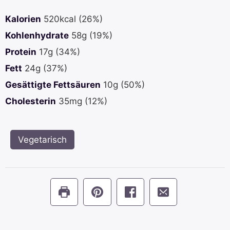
Kalorien
520
kcal
(26%)
Kohlenhydrate
58
g
(19%)
Protein
17
g
(34%)
Fett
24
g
(37%)
Gesättigte Fettsäuren
10
g
(50%)
Cholesterin
35
mg
(12%)
Vegetarisch