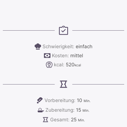
Schwierigkeit:
einfach
Kosten:
mittel
kcal:
520
kcal
Minuten
Vorbereitung:
10
Min.
Minuten
Zubereitung:
15
Min.
Minuten
Gesamt:
25
Min.