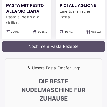
PASTA MIT PESTO
PICI ALL AGLIONE
ALLA SICILIANA
Eine toskanische
Pasta al pesto alla
Pasta
siciliana
Minuten
Minuten
20
895
40
466
Min.
kcal
Min.
kcal
Noch mehr Pasta Rezepte
🍝 Unsere Pasta-Empfehlung:
DIE BESTE
NUDELMASCHINE FÜR
ZUHAUSE