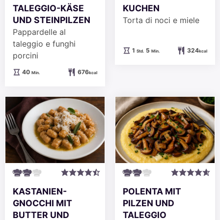
TALEGGIO-KÄSE
KUCHEN
UND STEINPILZEN
Torta di noci e miele
Pappardelle al
taleggio e funghi
Stunde
Minuten
1
5
324
Std.
Min.
kcal
porcini
Minuten
40
676
Min.
kcal
KASTANIEN-
POLENTA MIT
GNOCCHI MIT
PILZEN UND
BUTTER UND
TALEGGIO