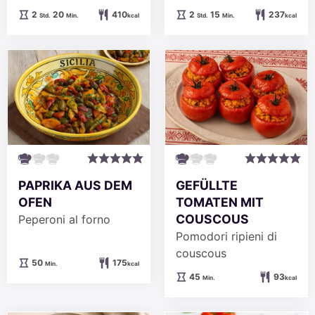
Stunden
Minuten
Stunden
Minuten
2
20
410
2
15
237
Std.
Min.
kcal
Std.
Min.
kcal
PAPRIKA AUS DEM
GEFÜLLTE
OFEN
TOMATEN MIT
COUSCOUS
Peperoni al forno
Pomodori ripieni di
couscous
Minuten
50
175
Min.
kcal
Minuten
45
93
Min.
kcal