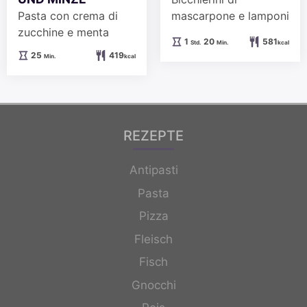
Pasta con crema di
mascarpone e lamponi
zucchine e menta
Stunde
Minuten
1
20
581
Std.
Min.
kcal
Minuten
25
419
Min.
kcal
REZEPTE
Antipasti
Pasta
Pizza
Fleisch
Fisch
Gnocchi