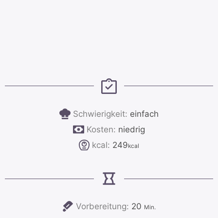
Schwierigkeit:
einfach
Kosten:
niedrig
kcal:
249
kcal
Minuten
Vorbereitung:
20
Min.