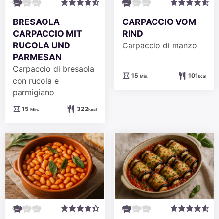
BRESAOLA
CARPACCIO VOM
CARPACCIO MIT
RIND
RUCOLA UND
Carpaccio di manzo
PARMESAN
Carpaccio di bresaola
Minuten
15
101
Min.
kcal
con rucola e
parmigiano
Minuten
15
322
Min.
kcal