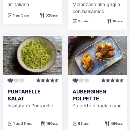
all’italiana
Melanzane alla griglia
con balsamico
Stunde
Minuten
1
5
520
Std.
Min.
kcal
Minuten
35
68
Min.
kcal
AUBERGINEN
PUNTARELLE
POLPETTE
SALAT
Polpette di melanzane
Insalata di Puntarelle
Minuten
Stunde
Minuten
55
466
1
25
160
Min.
kcal
Std.
Min.
kcal