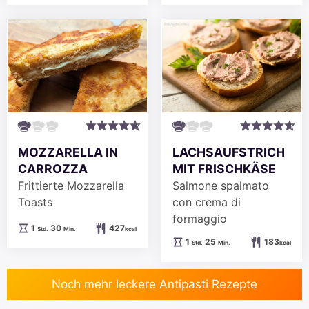
MOZZARELLA IN
LACHSAUFSTRICH
CARROZZA
MIT FRISCHKÄSE
Frittierte Mozzarella
Salmone spalmato
Toasts
con crema di
formaggio
Stunde
Minuten
1
30
427
Std.
Min.
kcal
Stunde
Minuten
1
25
183
Std.
Min.
kcal
Noch mehr leckere Antipasti Rezepte