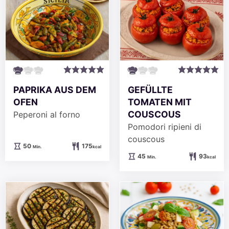
PAPRIKA AUS DEM
GEFÜLLTE
OFEN
TOMATEN MIT
COUSCOUS
Peperoni al forno
Pomodori ripieni di
couscous
Minuten
50
175
Min.
kcal
Minuten
45
93
Min.
kcal