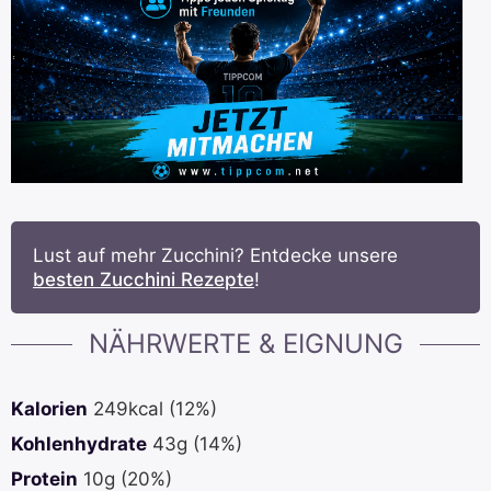
Lust auf mehr Zucchini? Entdecke unsere
besten Zucchini Rezepte
!
NÄHRWERTE & EIGNUNG
Kalorien
249
kcal
(12%)
Kohlenhydrate
43
g
(14%)
Protein
10
g
(20%)