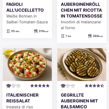
FAGIOLI
AUBERGINENRÖLL
ALL’UCCELLETTO
CHEN MIT RICOTTA
IN TOMATENSOSSE
Weiße Bohnen in
Salbei-Tomaten-Sauce
Involtini di melanzane
al forno
Minuten
35
310
Min.
kcal
Stunde
1
360
Std.
kcal
ITALIENISCHER
GEGRILLTE
REISSALAT
AUBERGINEN MIT
BALSAMICO
Insalata di riso