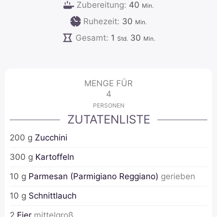
Minuten
Zubereitung:
40
Min.
Minuten
Ruhezeit:
30
Min.
Stunde
Minuten
Gesamt:
1
30
Std.
Min.
MENGE FÜR
4
PERSONEN
ZUTATENLISTE
200
g
Zucchini
300
g
Kartoffeln
10
g
Parmesan (Parmigiano Reggiano)
gerieben
10
g
Schnittlauch
2
Eier
mittelgroß