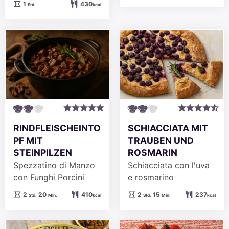
Stunde
1
430
Std.
kcal
RINDFLEISCHEINTO
SCHIACCIATA MIT
PF MIT
TRAUBEN UND
STEINPILZEN
ROSMARIN
Spezzatino di Manzo
Schiacciata con l'uva
con Funghi Porcini
e rosmarino
Stunden
Minuten
Stunden
Minuten
2
20
410
2
15
237
Std.
Min.
kcal
Std.
Min.
kcal