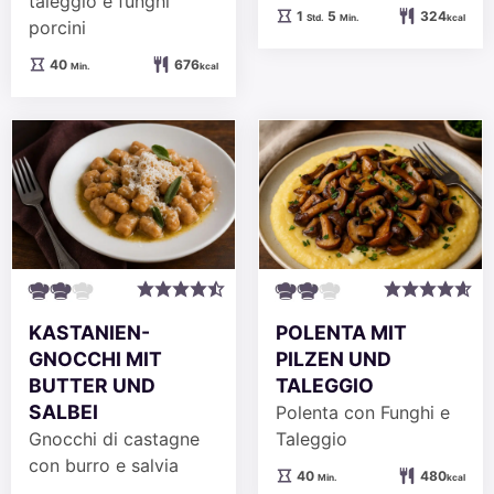
taleggio e funghi
Stunde
Minuten
1
5
324
Std.
Min.
kcal
porcini
Minuten
40
676
Min.
kcal
KASTANIEN-
POLENTA MIT
GNOCCHI MIT
PILZEN UND
BUTTER UND
TALEGGIO
SALBEI
Polenta con Funghi e
Gnocchi di castagne
Taleggio
con burro e salvia
Minuten
40
480
Min.
kcal