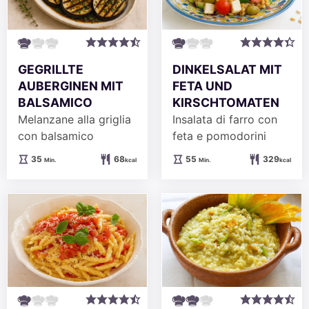
GEGRILLTE
DINKELSALAT MIT
AUBERGINEN MIT
FETA UND
BALSAMICO
KIRSCHTOMATEN
Melanzane alla griglia
Insalata di farro con
con balsamico
feta e pomodorini
Minuten
Minuten
35
68
55
329
Min.
kcal
Min.
kcal