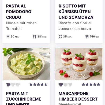
PASTA AL
RISOTTO MIT
POMODORO
KÜRBISBLÜTEN
CRUDO
UND SCAMORZA
Nudeln mit rohen
Risotto con fiori di
Tomaten
zucca e scamorza
Minuten
Minuten
20
381
35
746
Min.
kcal
Min.
kcal
PASTA MIT
MASCARPONE
ZUCCHINICREME
HIMBEER DESSERT
UND MINZE
Bicchierini di