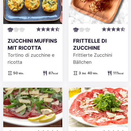
ZUCCHINI MUFFINS
FRITTELLE DI
MIT RICOTTA
ZUCCHINE
Tortino di zucchine e
Frittierte Zucchini
ricotta
Bällchen
Minuten
Stunden
Minuten
50
87
3
40
111
Min.
kcal
Std.
Min.
kcal