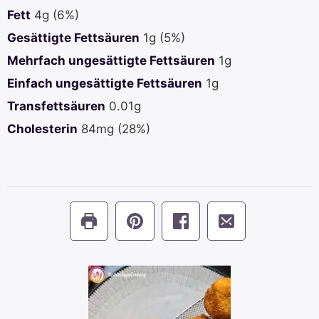
Fett
4
g
(6%)
Gesättigte Fettsäuren
1
g
(5%)
Mehrfach ungesättigte Fettsäuren
1
g
Einfach ungesättigte Fettsäuren
1
g
Transfettsäuren
0.01
g
Cholesterin
84
mg
(28%)