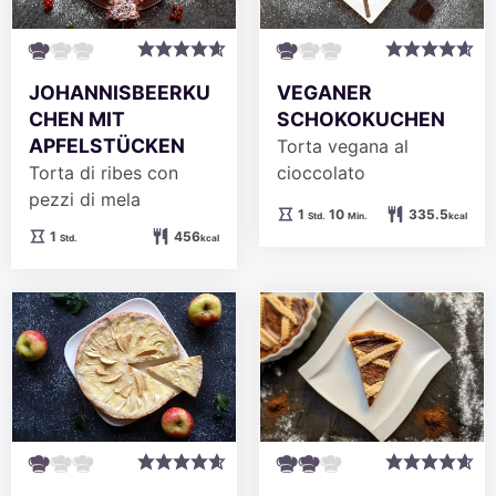
JOHANNISBEERKU
VEGANER
CHEN MIT
SCHOKOKUCHEN
APFELSTÜCKEN
Torta vegana al
Torta di ribes con
cioccolato
pezzi di mela
Stunde
Minuten
1
10
335.5
Std.
Min.
kcal
Stunde
1
456
Std.
kcal