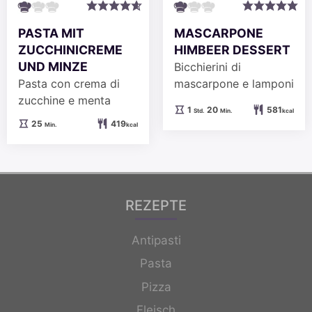
PASTA MIT
MASCARPONE
ZUCCHINICREME
HIMBEER DESSERT
UND MINZE
Bicchierini di
Pasta con crema di
mascarpone e lamponi
zucchine e menta
Stunde
Minuten
1
20
581
Std.
Min.
kcal
Minuten
25
419
Min.
kcal
REZEPTE
Antipasti
Pasta
Pizza
Fleisch