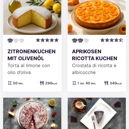
ZITRONENKUCHEN
APRIKOSEN
MIT OLIVENÖL
RICOTTA KUCHEN
Torta al limone con
Crostata di ricotta e
olio d’oliva
albicocche
Minuten
Stunde
Minuten
50
290
1
40
340
Min.
kcal
Std.
Min.
kcal