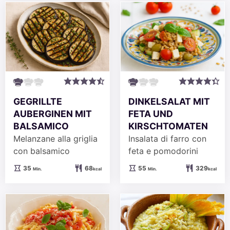
GEGRILLTE
DINKELSALAT MIT
AUBERGINEN MIT
FETA UND
BALSAMICO
KIRSCHTOMATEN
Melanzane alla griglia
Insalata di farro con
con balsamico
feta e pomodorini
Minuten
Minuten
35
68
55
329
Min.
kcal
Min.
kcal