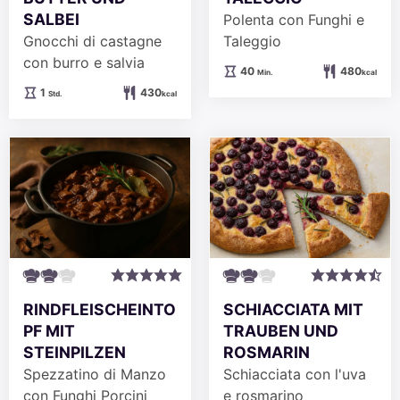
SALBEI
Polenta con Funghi e
Gnocchi di castagne
Taleggio
con burro e salvia
Minuten
40
480
Min.
kcal
Stunde
1
430
Std.
kcal
RINDFLEISCHEINTO
SCHIACCIATA MIT
PF MIT
TRAUBEN UND
STEINPILZEN
ROSMARIN
Spezzatino di Manzo
Schiacciata con l'uva
con Funghi Porcini
e rosmarino