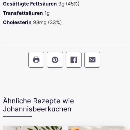
Gesättigte Fettsäuren
9
g
(45%)
Transfettsäuren
1
g
Cholesterin
98
mg
(33%)
Ähnliche Rezepte wie
Johannisbeerkuchen