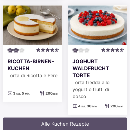
RICOTTA-BIRNEN-
JOGHURT
KUCHEN
WALDFRUCHT
TORTE
Torta di Ricotta e Pere
Torta fredda allo
yogurt e frutti di
Stunden
Minuten
3
5
290
Std.
Min.
kcal
bosco
Stunden
Minuten
4
30
290
Std.
Min.
kcal
Alle Kuchen Rezepte