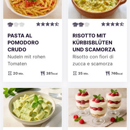
PASTA AL
RISOTTO MIT
POMODORO
KÜRBISBLÜTEN
CRUDO
UND SCAMORZA
Nudeln mit rohen
Risotto con fiori di
Tomaten
zucca e scamorza
Minuten
Minuten
20
381
35
746
Min.
kcal
Min.
kcal