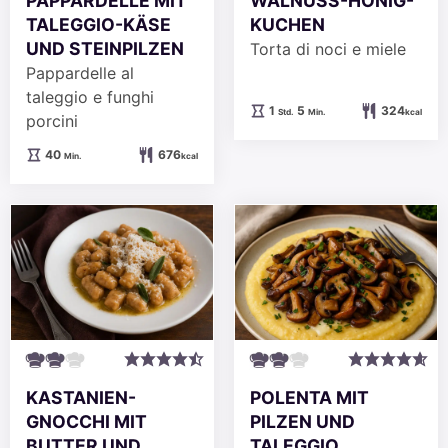
PAPPARDELLE MIT
WALNUSS-HONIG-
TALEGGIO-KÄSE
KUCHEN
UND STEINPILZEN
Torta di noci e miele
Pappardelle al
taleggio e funghi
Stunde
Minuten
1
5
324
Std.
Min.
kcal
porcini
Minuten
40
676
Min.
kcal
KASTANIEN-
POLENTA MIT
GNOCCHI MIT
PILZEN UND
BUTTER UND
TALEGGIO