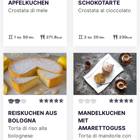
APFELKUCHEN
SCHOKOTARTE
Crostata di mele
Crostata al cioccolato
Stunde
Minuten
Stunden
Minuten
1
50
271.8
2
20
230
Std.
Min.
kcal
Std.
Min.
kcal
MANDELKUCHEN
REISKUCHEN AUS
MIT
BOLOGNA
AMARETTOGUSS
Torta di riso alla
Torta di mandorle con
bolognese