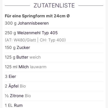
ZUTATENLISTE
Für eine Springform mit 24cm Ø
300
g
Johannisbeeren
250
g
Weizenmehl Typ 405
(AT: W480/Glatt | CH: Typ 400)
150
g
Zucker
125
g
Butter
weich
125
ml
Milch
lauwarm
3
Eier
2
Äpfel
Bio
½
Zitrone
Bio
1
EL
Rum