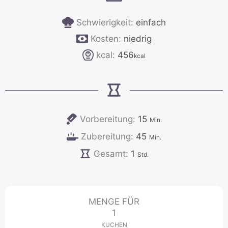
Schwierigkeit:
einfach
Kosten:
niedrig
kcal:
456
kcal
Minuten
Vorbereitung:
15
Min.
Minuten
Zubereitung:
45
Min.
Stunde
Gesamt:
1
Std.
MENGE FÜR
1
KUCHEN