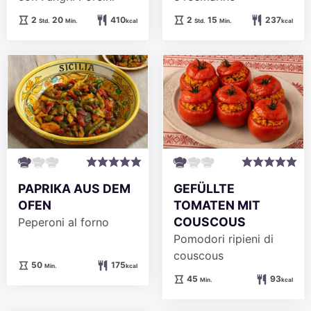
Stunden
Minuten
Stunden
Minuten
2
20
410
2
15
237
Std.
Min.
kcal
Std.
Min.
kcal
PAPRIKA AUS DEM
GEFÜLLTE
OFEN
TOMATEN MIT
COUSCOUS
Peperoni al forno
Pomodori ripieni di
couscous
Minuten
50
175
Min.
kcal
Minuten
45
93
Min.
kcal