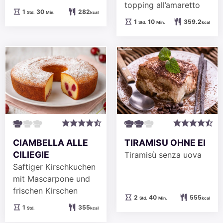
topping all’amaretto
Stunde
Minuten
1
30
282
Std.
Min.
kcal
Stunde
Minuten
1
10
359.2
Std.
Min.
kcal
TIRAMISU OHNE EI
CIAMBELLA ALLE
CILIEGIE
Tiramisù senza uova
Saftiger Kirschkuchen
mit Mascarpone und
frischen Kirschen
Stunden
Minuten
2
40
555
Std.
Min.
kcal
Stunde
1
355
Std.
kcal