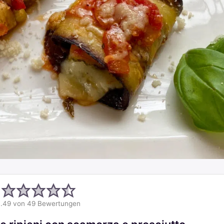
.49
von
49
Bewertungen