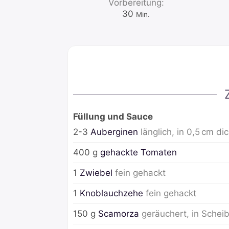
Vorbereitung:
Minuten
30
Min.
Füllung und Sauce
2-3
Auberginen
länglich, in 0,5 cm d
400
g
gehackte Tomaten
1
Zwiebel
fein gehackt
1
Knoblauchzehe
fein gehackt
150
g
Scamorza
geräuchert, in Schei