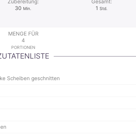
Zubereitung:
Gesamt:
Minuten
Stunde
30
1
Min.
Std.
MENGE FÜR
4
PORTIONEN
ZUTATENLISTE
icke Scheiben geschnitten
ben