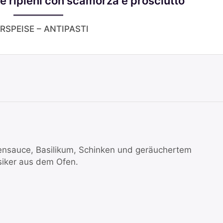
ne ripieni con scamorza e prosciutto
RSPEISE – ANTIPASTI
tensauce, Basilikum, Schinken und geräuchertem
siker aus dem Ofen.