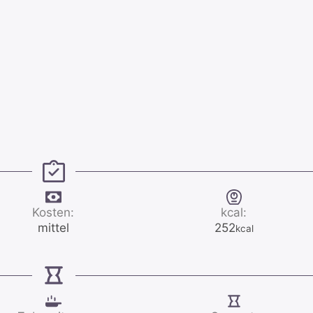
Kosten:
kcal:
mittel
252
kcal