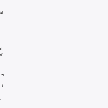
el
L
st
er
der
nd
d