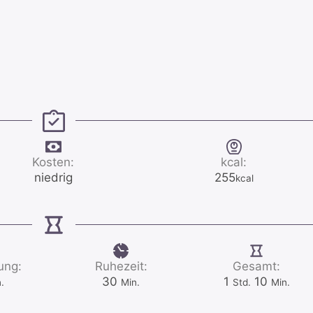
Kosten:
kcal:
niedrig
255
kcal
ung:
Ruhezeit:
Gesamt:
nuten
Minuten
Stunde
Minuten
30
1
10
.
Min.
Std.
Min.