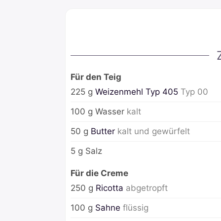
Für den Teig
225
g
Weizenmehl Typ 405
Typ 00
100
g
Wasser
kalt
50
g
Butter
kalt und gewürfelt
5
g
Salz
Für die Creme
250
g
Ricotta
abgetropft
100
g
Sahne
flüssig