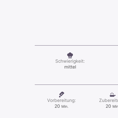
Schwierigkeit:
mittel
Vorbereitung:
Zubereit
Minuten
Mi
20
20
Min.
Min