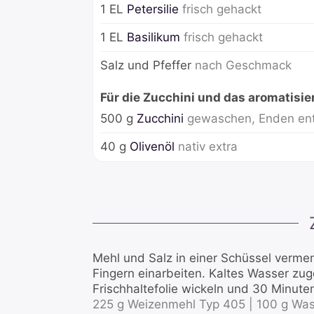
1
EL
Petersilie
frisch gehackt
1
EL
Basilikum
frisch gehackt
Salz und Pfeffer
nach Geschmack
Für die Zucchini und das aromatisier
500
g
Zucchini
gewaschen, Enden ent
40
g
Olivenöl
nativ extra
Mehl und Salz in einer Schüssel verme
Fingern einarbeiten. Kaltes Wasser zug
Frischhaltefolie wickeln und 30 Minute
225 g Weizenmehl Typ 405 |
100 g Was