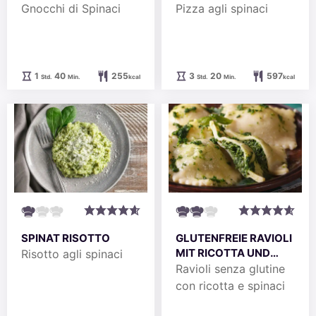
Gnocchi di Spinaci
Pizza agli spinaci
Stunde
Minuten
Stunden
Minuten
1
40
255
3
20
597
Std.
Min.
kcal
Std.
Min.
kcal
SPINAT RISOTTO
GLUTENFREIE RAVIOLI
MIT RICOTTA UND
Risotto agli spinaci
SPINAT
Ravioli senza glutine
con ricotta e spinaci