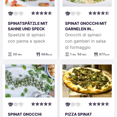
SPINATSPÄTZLE MIT
SPINAT GNOCCHI MIT
SAHNE UND SPECK
GARNELEN IN
KÄSESOSSE
Spaetzle di spinaci
Gnocchi di spinaci
con panna e speck
con gamberi in salsa
di formaggio
Minuten
Stunde
Minuten
30
664
1
50
677
Min.
kcal
Std.
Min.
kcal
SPINAT GNOCCHI
PIZZA SPINAT