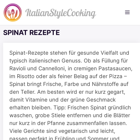
Zum
Inhalt
springen
SPINAT REZEPTE
Spinat-Rezepte stehen für gesunde Vielfalt und
typisch italienischen Genuss. Ob als Füllung für
Ravioli und Cannelloni, in cremigen Pastasaucen,
im Risotto oder als feiner Belag auf der Pizza –
Spinat bringt Frische, Farbe und Nährstoffe auf
den Teller. Am besten wird er nur kurz gegart,
damit Vitamine und der grüne Geschmack
erhalten bleiben. Tipp: Frischen Spinat gründlich
waschen, grobe Stiele entfernen und die Blätter
nur kurz in der Pfanne zusammenfallen lassen.
Viele Gerichte sind vegetarisch und leicht,
passen perfekt in Frühling und Sommer und