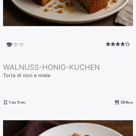
WALNUSS-HONIG-KUCHEN
Torta di noci e miele
Stunde
Minuten
1
5
324
Std.
Min.
kcal