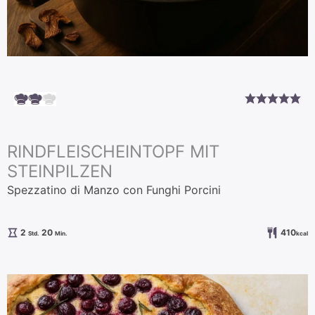
RINDFLEISCHEINTOPF MIT
STEINPILZEN
Spezzatino di Manzo con Funghi Porcini
Stunden
Minuten
2
20
410
Std.
Min.
kcal