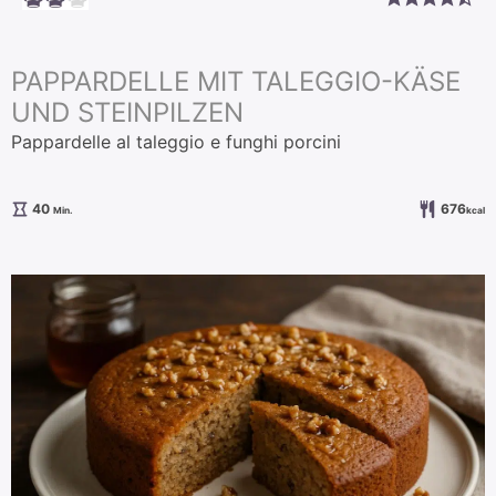
PAPPARDELLE MIT TALEGGIO-KÄSE
UND STEINPILZEN
Pappardelle al taleggio e funghi porcini
Minuten
40
676
Min.
kcal