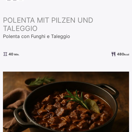
POLENTA MIT PILZEN UND
TALEGGIO
Polenta con Funghi e Taleggio
Minuten
40
480
Min.
kcal