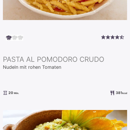
PASTA AL POMODORO CRUDO
Nudeln mit rohen Tomaten
Minuten
20
381
Min.
kcal