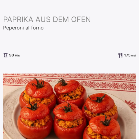
PAPRIKA AUS DEM OFEN
Peperoni al forno
Minuten
50
175
Min.
kcal