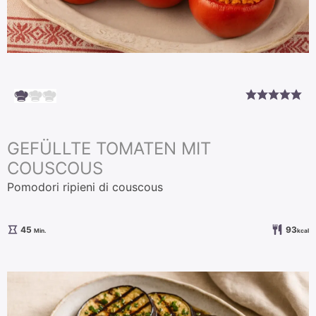
GEFÜLLTE TOMATEN MIT
COUSCOUS
Pomodori ripieni di couscous
Minuten
45
93
Min.
kcal