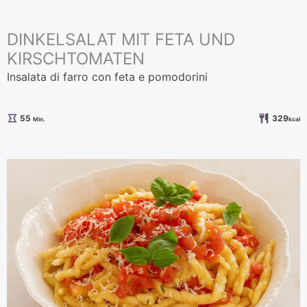
DINKELSALAT MIT FETA UND
KIRSCHTOMATEN
Insalata di farro con feta e pomodorini
Minuten
55
329
Min.
kcal