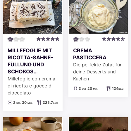
MILLEFOGLIE MIT
CREMA
RICOTTA-SAHNE-
PASTICCERA
FÜLLUNG UND
Die perfekte Zutat für
SCHOKOS…
deine Desserts und
Millefoglie con crema
Kuchen
di ricotta e gocce di
Stunden
Minuten
3
20
134
Std.
Min.
kcal
cioccolato
Stunden
Minuten
2
30
325.7
Std.
Min.
kcal