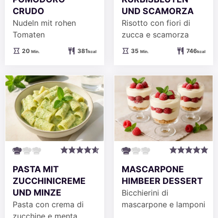
CRUDO
UND SCAMORZA
Nudeln mit rohen
Risotto con fiori di
Tomaten
zucca e scamorza
Minuten
Minuten
20
381
35
746
Min.
kcal
Min.
kcal
PASTA MIT
MASCARPONE
ZUCCHINICREME
HIMBEER DESSERT
UND MINZE
Bicchierini di
Pasta con crema di
mascarpone e lamponi
zucchine e menta