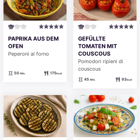
PAPRIKA AUS DEM
GEFÜLLTE
OFEN
TOMATEN MIT
COUSCOUS
Peperoni al forno
Pomodori ripieni di
couscous
Minuten
50
175
Min.
kcal
Minuten
45
93
Min.
kcal