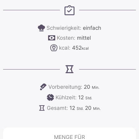
Schwierigkeit:
einfach
Kosten:
mittel
kcal:
452
kcal
Minuten
Vorbereitung:
20
Min.
Stunden
Kühlzeit:
12
Std.
Stunden
Minuten
Gesamt:
12
20
Std.
Min.
MENGE FÜR