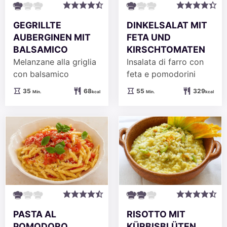
GEGRILLTE
DINKELSALAT MIT
AUBERGINEN MIT
FETA UND
BALSAMICO
KIRSCHTOMATEN
Melanzane alla griglia
Insalata di farro con
con balsamico
feta e pomodorini
Minuten
Minuten
35
68
55
329
Min.
kcal
Min.
kcal
PASTA AL
RISOTTO MIT
POMODORO
KÜRBISBLÜTEN