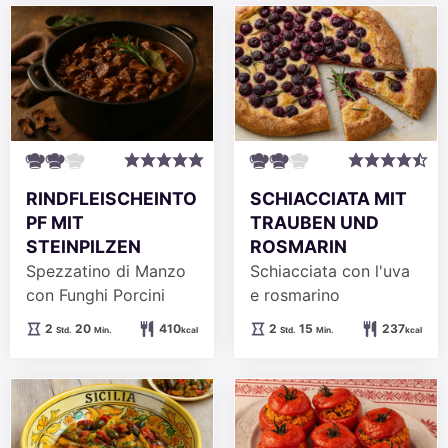
RINDFLEISCHEINTO
SCHIACCIATA MIT
PF MIT
TRAUBEN UND
STEINPILZEN
ROSMARIN
Spezzatino di Manzo
Schiacciata con l'uva
con Funghi Porcini
e rosmarino
Stunden
Minuten
Stunden
Minuten
2
20
410
2
15
237
Std.
Min.
kcal
Std.
Min.
kcal