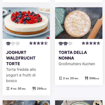
TORTA DELLA
JOGHURT
NONNA
WALDFRUCHT
TORTE
Großmutters Kuchen
Torta fredda allo
yogurt e frutti di
Stunden
Minuten
2
20
556
Std.
Min.
kcal
bosco
Stunden
Minuten
4
30
290
Std.
Min.
kcal