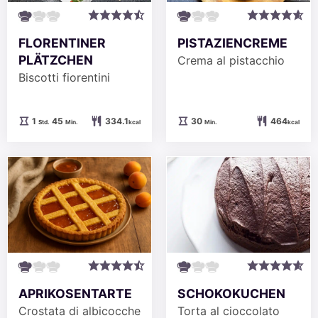
FLORENTINER
PISTAZIENCREME
PLÄTZCHEN
Crema al pistacchio
Biscotti fiorentini
Stunde
Minuten
Minuten
1
45
334.1
30
464
Std.
Min.
kcal
Min.
kcal
SCHOKOKUCHEN
APRIKOSENTARTE
Torta al cioccolato
Crostata di albicocche