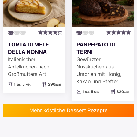
TORTA DI MELE
PANPEPATO DI
DELLA NONNA
TERNI
Italienischer
Gewürzter
Apfelkuchen nach
Nusskuchen aus
Großmutters Art
Umbrien mit Honig,
Kakao und Pfeffer
Stunde
Minuten
1
5
290
Std.
Min.
kcal
Stunde
Minuten
1
5
320
Std.
Min.
kcal
Mehr köstliche Dessert Rezepte