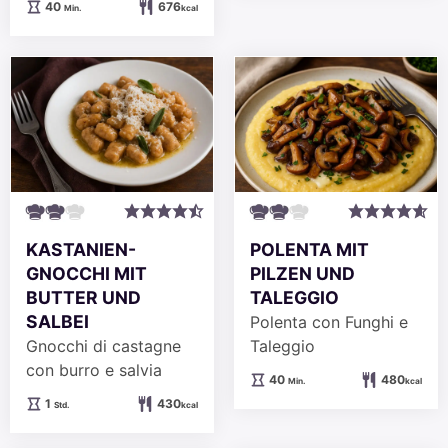
Minuten
40
676
Min.
kcal
KASTANIEN-
POLENTA MIT
GNOCCHI MIT
PILZEN UND
BUTTER UND
TALEGGIO
SALBEI
Polenta con Funghi e
Gnocchi di castagne
Taleggio
con burro e salvia
Minuten
40
480
Min.
kcal
Stunde
1
430
Std.
kcal