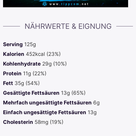
NÄHRWERTE & EIGNUNG
Serving
125
g
Kalorien
452
kcal
(23%)
Kohlenhydrate
29
g
(10%)
Protein
11
g
(22%)
Fett
35
g
(54%)
Gesättigte Fettsäuren
13
g
(65%)
Mehrfach ungesättigte Fettsäuren
6
g
Einfach ungesättigte Fettsäuren
13
g
Cholesterin
58
mg
(19%)