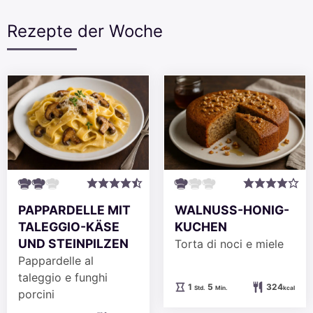
Rezepte der Woche
PAPPARDELLE MIT
WALNUSS-HONIG-
TALEGGIO-KÄSE
KUCHEN
UND STEINPILZEN
Torta di noci e miele
Pappardelle al
taleggio e funghi
Stunde
Minuten
1
5
324
Std.
Min.
kcal
porcini