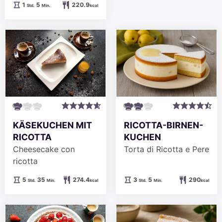
Stunde
Minuten
1
5
220.9
Std.
Min.
kcal
KÄSEKUCHEN MIT
RICOTTA-BIRNEN-
RICOTTA
KUCHEN
Cheesecake con
Torta di Ricotta e Pere
ricotta
Stunden
Minuten
Stunden
Minuten
5
35
274.4
3
5
290
Std.
Min.
kcal
Std.
Min.
kcal