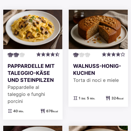
PAPPARDELLE MIT
WALNUSS-HONIG-
TALEGGIO-KÄSE
KUCHEN
UND STEINPILZEN
Torta di noci e miele
Pappardelle al
taleggio e funghi
Stunde
Minuten
1
5
324
Std.
Min.
kcal
porcini
Minuten
40
676
Min.
kcal