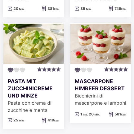
Minuten
Minuten
20
381
35
746
Min.
kcal
Min.
kcal
PASTA MIT
MASCARPONE
ZUCCHINICREME
HIMBEER DESSERT
UND MINZE
Bicchierini di
Pasta con crema di
mascarpone e lamponi
zucchine e menta
Stunde
Minuten
1
20
581
Std.
Min.
kcal
Minuten
25
419
Min.
kcal