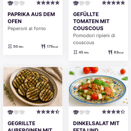
PAPRIKA AUS DEM
GEFÜLLTE
OFEN
TOMATEN MIT
COUSCOUS
Peperoni al forno
Pomodori ripieni di
couscous
Minuten
50
175
Min.
kcal
Minuten
45
93
Min.
kcal
GEGRILLTE
DINKELSALAT MIT
AUBERGINEN MIT
FETA UND