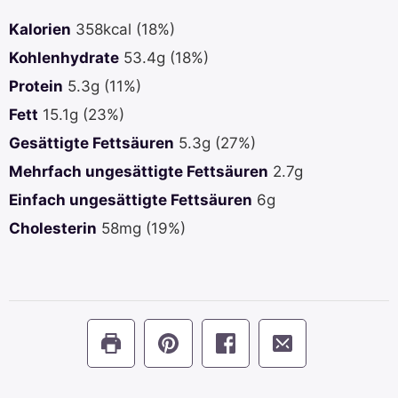
Kalorien
358
kcal
(18%)
Kohlenhydrate
53.4
g
(18%)
Protein
5.3
g
(11%)
Fett
15.1
g
(23%)
Gesättigte Fettsäuren
5.3
g
(27%)
Mehrfach ungesättigte Fettsäuren
2.7
g
Einfach ungesättigte Fettsäuren
6
g
Cholesterin
58
mg
(19%)