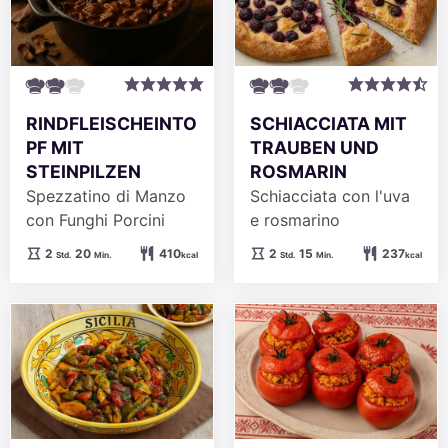
RINDFLEISCHEINTO
SCHIACCIATA MIT
PF MIT
TRAUBEN UND
STEINPILZEN
ROSMARIN
Spezzatino di Manzo
Schiacciata con l'uva
con Funghi Porcini
e rosmarino
Stunden
Minuten
Stunden
Minuten
2
20
410
2
15
237
Std.
Min.
kcal
Std.
Min.
kcal