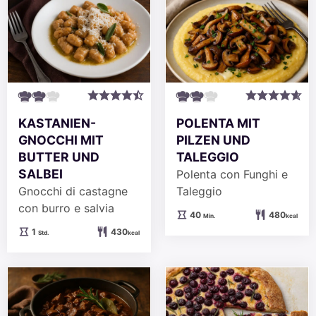
KASTANIEN-
POLENTA MIT
GNOCCHI MIT
PILZEN UND
BUTTER UND
TALEGGIO
SALBEI
Polenta con Funghi e
Gnocchi di castagne
Taleggio
con burro e salvia
Minuten
40
480
Min.
kcal
Stunde
1
430
Std.
kcal