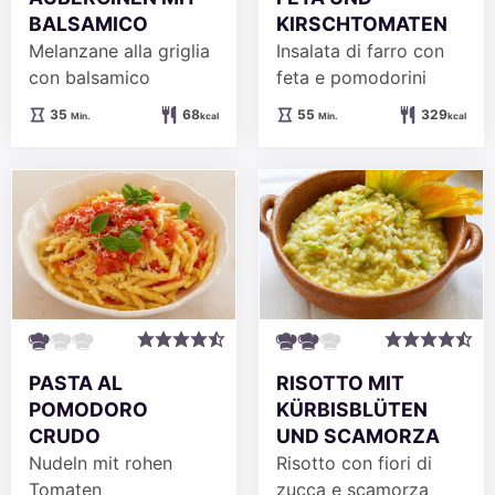
BALSAMICO
KIRSCHTOMATEN
Melanzane alla griglia
Insalata di farro con
con balsamico
feta e pomodorini
Minuten
Minuten
35
68
55
329
Min.
kcal
Min.
kcal
PASTA AL
RISOTTO MIT
POMODORO
KÜRBISBLÜTEN
CRUDO
UND SCAMORZA
Nudeln mit rohen
Risotto con fiori di
Tomaten
zucca e scamorza