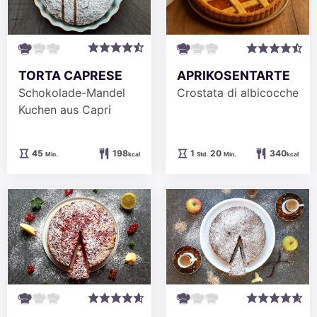
TORTA CAPRESE
APRIKOSENTARTE
Schokolade-Mandel
Crostata di albicocche
Kuchen aus Capri
Minuten
Stunde
Minuten
45
198
1
20
340
Min.
kcal
Std.
Min.
kcal