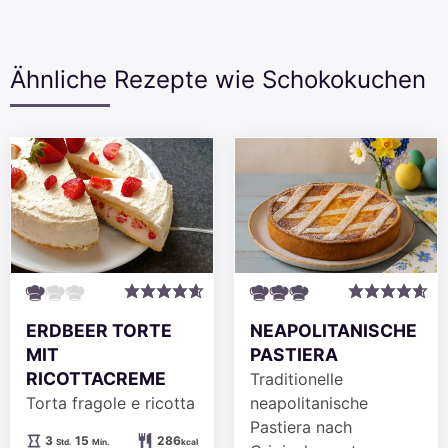
Ähnliche Rezepte wie Schokokuchen
ERDBEER TORTE
NEAPOLITANISCHE
MIT
PASTIERA
RICOTTACREME
Traditionelle
Torta fragole e ricotta
neapolitanische
Pastiera nach
Stunden
Minuten
3
15
286
Std.
Min.
kcal