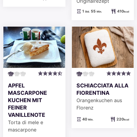
Originalrezept
Stunde
Minuten
1
55
410
Std.
Min.
kcal
APFEL
SCHIACCIATA ALLA
MASCARPONE
FIORENTINA
KUCHEN MIT
Orangenkuchen aus
FEINER
Florenz
VANILLENOTE
Minuten
40
220
Min.
kcal
Torta di mele e
mascarpone