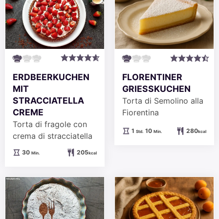
ERDBEERKUCHEN
FLORENTINER
MIT
GRIESSKUCHEN
STRACCIATELLA
Torta di Semolino alla
CREME
Fiorentina
Torta di fragole con
Stunde
Minuten
1
10
280
Std.
Min.
kcal
crema di stracciatella
Minuten
30
205
Min.
kcal