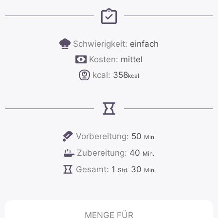
Schwierigkeit:
einfach
Kosten:
mittel
kcal:
358
kcal
Minuten
Vorbereitung:
50
Min.
Minuten
Zubereitung:
40
Min.
Stunde
Minuten
Gesamt:
1
30
Std.
Min.
MENGE FÜR