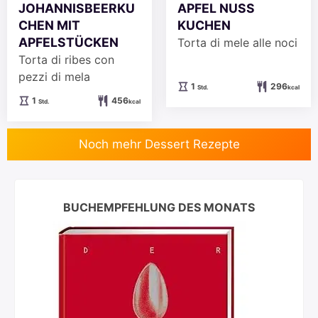
JOHANNISBEERKU
APFEL NUSS
CHEN MIT
KUCHEN
APFELSTÜCKEN
Torta di mele alle noci
Torta di ribes con
pezzi di mela
Stunde
1
296
Std.
kcal
Stunde
1
456
Std.
kcal
Noch mehr Dessert Rezepte
BUCHEMPFEHLUNG DES MONATS