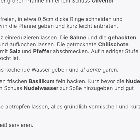
iner großen Pfanne mit einem Schuss
Olivenöl
freien, in etwa 0,5cm dicke Ringe schneiden und
n
in die Pfanne geben und kurz leicht anbraten.
z einreduzieren lassen. Die
Sahne
und die
gehackten
und aufkochen lassen. Die getrocknete
Chilischote
 mit
Salz
und
Pfeffer
abschmecken. Auf niedriger Stufe
ocht ist.
as kochende Wasser geben und
al dente
garen.
den frischen
Basilikum
fein hacken. Kurz bevor die
Nude
em Schuss
Nudelwasser
zur Soße hinzugeben und gut
ße abtropfen lassen, alles gründlich vermischen und kur
heiß servieren.