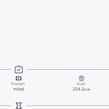
Kosten:
kcal:
mittel
224.2
kcal