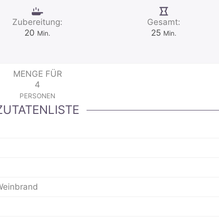
Zubereitung:
Gesamt:
Minuten
Minuten
20
25
Min.
Min.
MENGE FÜR
4
PERSONEN
ZUTATENLISTE
Weinbrand