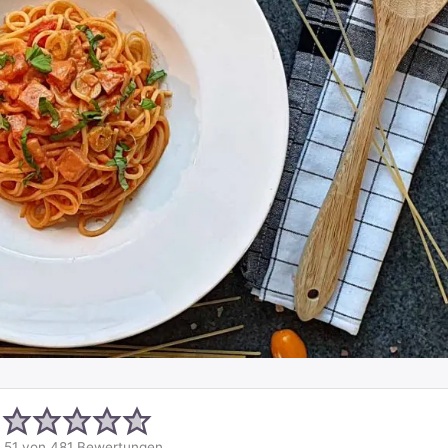
.51
von
481
Bewertungen