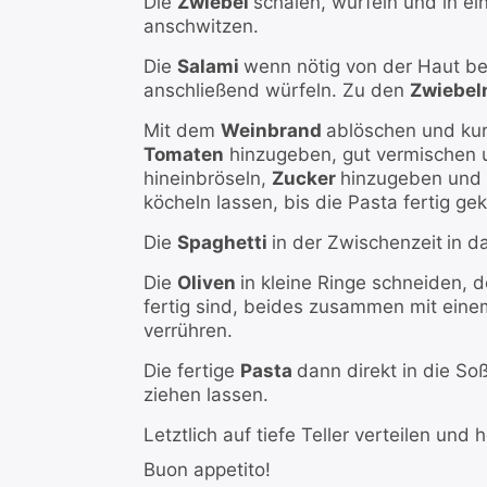
Die
Zwiebel
schälen, würfeln und in e
anschwitzen.
Die
Salami
wenn nötig von der Haut be
anschließend würfeln. Zu den
Zwiebel
Mit dem
Weinbrand
ablöschen und kur
Tomaten
hinzugeben, gut vermischen 
hineinbröseln,
Zucker
hinzugeben und
köcheln lassen, bis die Pasta fertig gek
Die
Spaghetti
in der Zwischenzeit
in d
Die
Oliven
in kleine Ringe schneiden, 
fertig sind, beides zusammen mit ein
verrühren.
Die fertige
Pasta
dann direkt in die So
ziehen lassen.
Letztlich auf tiefe Teller verteilen und 
Buon appetito!