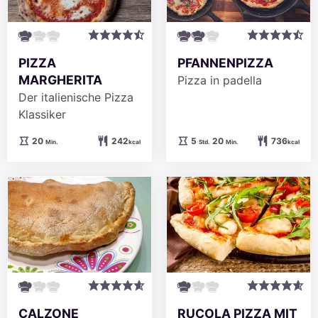
PIZZA
PFANNENPIZZA
MARGHERITA
Pizza in padella
Der italienische Pizza
Klassiker
Minuten
Stunden
Minuten
20
242
5
20
736
Min.
kcal
Std.
Min.
kcal
CALZONE
RUCOLA PIZZA MIT