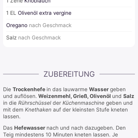
1
Zehe
Knoblauch
1
EL
Olivenöl extra vergine
Oregano
nach Geschmack
Salz
nach Geschmack
ZUBEREITUNG
Die
Trockenhefe
in das lauwarme
Wasser
geben
und auflösen.
Weizenmehl, Grieß, Olivenöl
und
Salz
in die
Rührschüssel
der
Küchenmaschine
geben und
mit dem
Knethaken
auf der kleinsten Stufe kneten
lassen.
Das
Hefewasser
nach und nach dazugeben. Den
Teig mindestens 10 Minuten kneten lassen. Je