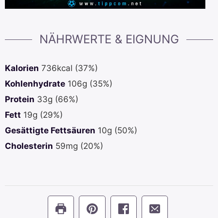
NÄHRWERTE & EIGNUNG
Kalorien
736
kcal
(37%)
Kohlenhydrate
106
g
(35%)
Protein
33
g
(66%)
Fett
19
g
(29%)
Gesättigte Fettsäuren
10
g
(50%)
Cholesterin
59
mg
(20%)