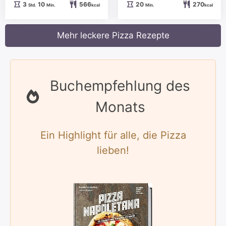
Stunden
Minuten
Minuten
3
10
566
20
270
Std.
Min.
kcal
Min.
kcal
Mehr leckere Pizza Rezepte
Buchempfehlung des
Monats
Ein Highlight für alle, die Pizza
lieben!