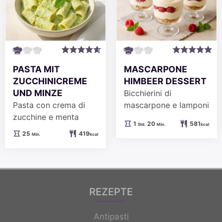
PASTA MIT
MASCARPONE
ZUCCHINICREME
HIMBEER DESSERT
UND MINZE
Bicchierini di
Pasta con crema di
mascarpone e lamponi
zucchine e menta
Stunde
Minuten
1
20
581
Std.
Min.
kcal
Minuten
25
419
Min.
kcal
REZEPTE
Antipasti