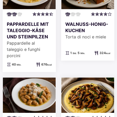
PAPPARDELLE MIT
WALNUSS-HONIG-
TALEGGIO-KÄSE
KUCHEN
UND STEINPILZEN
Torta di noci e miele
Pappardelle al
taleggio e funghi
Stunde
Minuten
1
5
324
Std.
Min.
kcal
porcini
Minuten
40
676
Min.
kcal