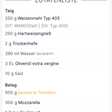
ZUTATENLISTE
Teig
250
g
Weizenmehl Typ 405
(AT: W480/Glatt | CH: Typ 400)
250
g
Hartweizengrieß
2
g
Trockenhefe
380
ml
Wasser
lauwarm
3
EL
Olivenöl extra vergine
10
g
Salz
Belag
500
g
passierte Tomaten
300
g
Mozzarella