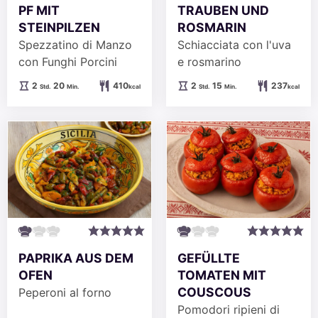
PF MIT
TRAUBEN UND
STEINPILZEN
ROSMARIN
Spezzatino di Manzo
Schiacciata con l'uva
con Funghi Porcini
e rosmarino
Stunden
Minuten
Stunden
Minuten
2
20
410
2
15
237
Std.
Min.
kcal
Std.
Min.
kcal
PAPRIKA AUS DEM
GEFÜLLTE
OFEN
TOMATEN MIT
COUSCOUS
Peperoni al forno
Pomodori ripieni di