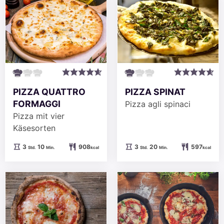
PIZZA QUATTRO
PIZZA SPINAT
FORMAGGI
Pizza agli spinaci
Pizza mit vier
Käsesorten
Stunden
Minuten
Stunden
Minuten
3
10
908
3
20
597
Std.
Min.
kcal
Std.
Min.
kcal