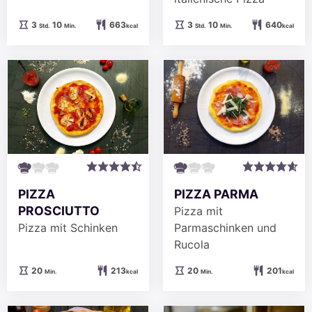
Stunden
Minuten
Stunden
Minuten
3
10
663
3
10
640
Std.
Min.
kcal
Std.
Min.
kcal
PIZZA
PIZZA PARMA
PROSCIUTTO
Pizza mit
Pizza mit Schinken
Parmaschinken und
Rucola
Minuten
Minuten
20
213
20
201
Min.
kcal
Min.
kcal