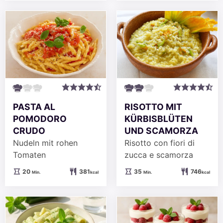
PASTA AL
RISOTTO MIT
POMODORO
KÜRBISBLÜTEN
CRUDO
UND SCAMORZA
Nudeln mit rohen
Risotto con fiori di
Tomaten
zucca e scamorza
Minuten
Minuten
20
381
35
746
Min.
kcal
Min.
kcal