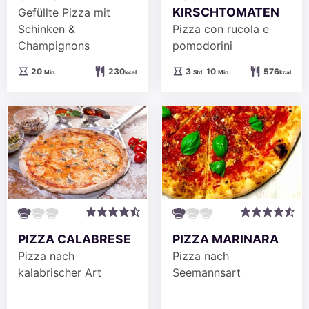
KIRSCHTOMATEN
Gefüllte Pizza mit
Schinken &
Pizza con rucola e
Champignons
pomodorini
Minuten
Stunden
Minuten
20
230
3
10
576
Min.
kcal
Std.
Min.
kcal
PIZZA CALABRESE
PIZZA MARINARA
Pizza nach
Pizza nach
kalabrischer Art
Seemannsart