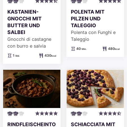
KASTANIEN-
POLENTA MIT
GNOCCHI MIT
PILZEN UND
BUTTER UND
TALEGGIO
SALBEI
Polenta con Funghi e
Gnocchi di castagne
Taleggio
con burro e salvia
Minuten
40
480
Min.
kcal
Stunde
1
430
Std.
kcal
RINDFLEISCHEINTO
SCHIACCIATA MIT