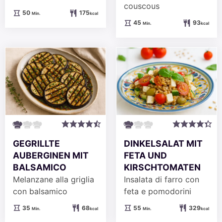
couscous
Minuten
50
175
Min.
kcal
Minuten
45
93
Min.
kcal
GEGRILLTE
DINKELSALAT MIT
AUBERGINEN MIT
FETA UND
BALSAMICO
KIRSCHTOMATEN
Melanzane alla griglia
Insalata di farro con
con balsamico
feta e pomodorini
Minuten
Minuten
35
68
55
329
Min.
kcal
Min.
kcal