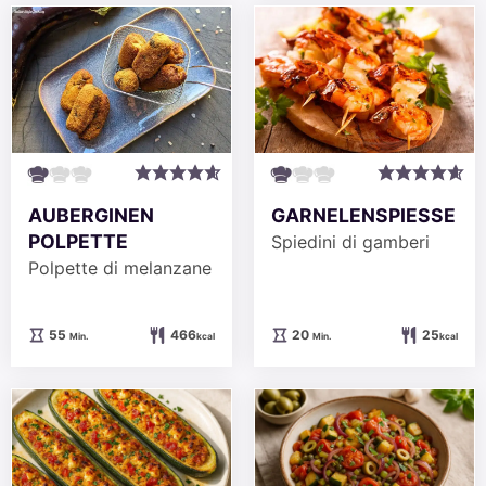
AUBERGINEN
GARNELENSPIESSE
POLPETTE
Spiedini di gamberi
Polpette di melanzane
Minuten
Minuten
55
466
20
25
Min.
kcal
Min.
kcal