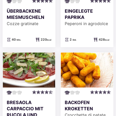
EINGELEGTE
ÜBERBACKENE
PAPRIKA
MIESMUSCHELN
Peperoni in agrodolce
Cozze gratinate
Stunden
Minuten
2
428
40
220
Std.
kcal
Min.
kcal
BRESAOLA
BACKOFEN
CARPACCIO MIT
KROKETTEN
RUCOLA UND
Crocchette di patate