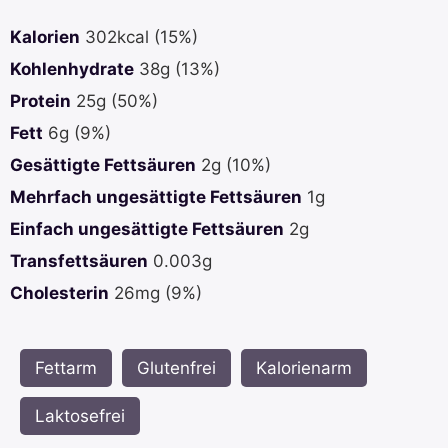
Kalorien
302
kcal
(15%)
Kohlenhydrate
38
g
(13%)
Protein
25
g
(50%)
Fett
6
g
(9%)
Gesättigte Fettsäuren
2
g
(10%)
Mehrfach ungesättigte Fettsäuren
1
g
Einfach ungesättigte Fettsäuren
2
g
Transfettsäuren
0.003
g
Cholesterin
26
mg
(9%)
Fettarm
,
Glutenfrei
,
Kalorienarm
,
Laktosefrei