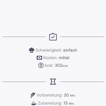
Schwierigkeit:
einfach
Kosten:
mittel
kcal:
302
kcal
Minuten
Vorbereitung:
30
Min.
Minuten
Zubereitung:
15
Min.