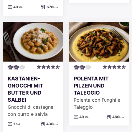
Minuten
40
676
Min.
kcal
KASTANIEN-
POLENTA MIT
GNOCCHI MIT
PILZEN UND
BUTTER UND
TALEGGIO
SALBEI
Polenta con Funghi e
Gnocchi di castagne
Taleggio
con burro e salvia
Minuten
40
480
Min.
kcal
Stunde
1
430
Std.
kcal