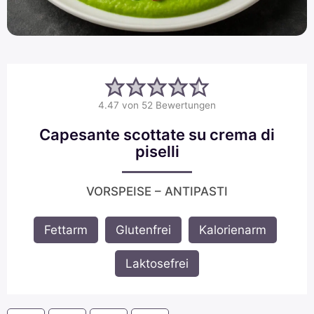
4.47
von
52
Bewertungen
Capesante scottate su crema di
piselli
VORSPEISE – ANTIPASTI
Fettarm
,
Glutenfrei
,
Kalorienarm
,
Laktosefrei