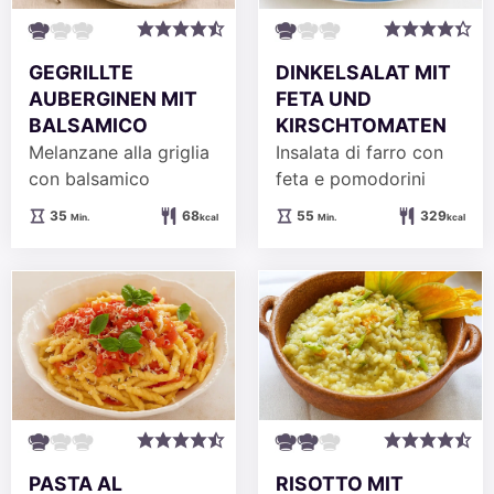
GEGRILLTE
DINKELSALAT MIT
AUBERGINEN MIT
FETA UND
BALSAMICO
KIRSCHTOMATEN
Melanzane alla griglia
Insalata di farro con
con balsamico
feta e pomodorini
Minuten
Minuten
35
68
55
329
Min.
kcal
Min.
kcal
PASTA AL
RISOTTO MIT