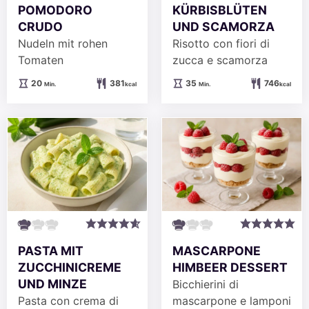
POMODORO
KÜRBISBLÜTEN
CRUDO
UND SCAMORZA
Nudeln mit rohen
Risotto con fiori di
Tomaten
zucca e scamorza
Minuten
Minuten
20
381
35
746
Min.
kcal
Min.
kcal
PASTA MIT
MASCARPONE
ZUCCHINICREME
HIMBEER DESSERT
UND MINZE
Bicchierini di
Pasta con crema di
mascarpone e lamponi