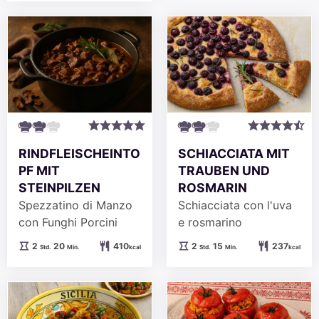
RINDFLEISCHEINTO
SCHIACCIATA MIT
PF MIT
TRAUBEN UND
STEINPILZEN
ROSMARIN
Spezzatino di Manzo
Schiacciata con l'uva
con Funghi Porcini
e rosmarino
Stunden
Minuten
Stunden
Minuten
2
20
410
2
15
237
Std.
Min.
kcal
Std.
Min.
kcal