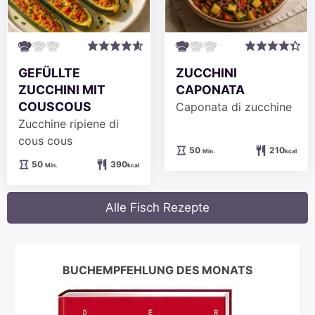
GEFÜLLTE
ZUCCHINI
ZUCCHINI MIT
CAPONATA
COUSCOUS
Caponata di zucchine
Zucchine ripiene di
cous cous
Minuten
50
210
Min.
kcal
Minuten
50
390
Min.
kcal
Alle Fisch Rezepte
BUCHEMPFEHLUNG DES MONATS