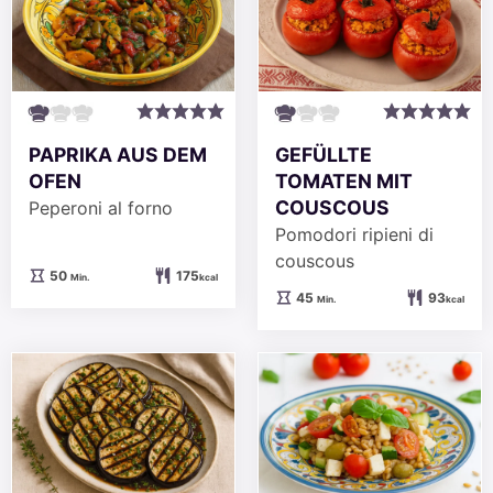
PAPRIKA AUS DEM
GEFÜLLTE
OFEN
TOMATEN MIT
COUSCOUS
Peperoni al forno
Pomodori ripieni di
couscous
Minuten
50
175
Min.
kcal
Minuten
45
93
Min.
kcal