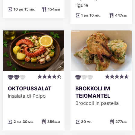
ligure
Stunden
Minuten
10
15
154
Std.
Min.
kcal
Stunde
Minuten
1
10
447
Std.
Min.
kcal
BROKKOLI IM
OKTOPUSSALAT
TEIGMANTEL
Insalata di Polpo
Broccoli in pastella
Minuten
Stunden
Minuten
30
277
2
30
356
Min.
kcal
Std.
Min.
kcal