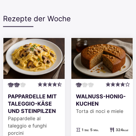
Rezepte der Woche
PAPPARDELLE MIT
WALNUSS-HONIG-
TALEGGIO-KÄSE
KUCHEN
UND STEINPILZEN
Torta di noci e miele
Pappardelle al
taleggio e funghi
Stunde
Minuten
1
5
324
Std.
Min.
kcal
porcini