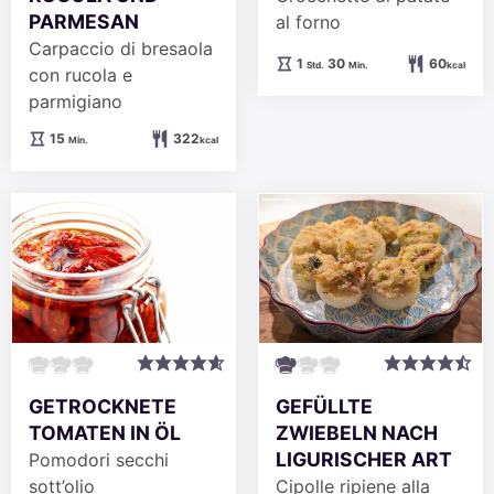
PARMESAN
al forno
Carpaccio di bresaola
Stunde
Minuten
1
30
60
Std.
Min.
kcal
con rucola e
parmigiano
Minuten
15
322
Min.
kcal
GETROCKNETE
GEFÜLLTE
TOMATEN IN ÖL
ZWIEBELN NACH
LIGURISCHER ART
Pomodori secchi
sott’olio
Cipolle ripiene alla