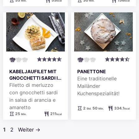
55
55
30
156
Min.
kcal
Min.
kcal
KABELJAUFILET MIT
PANETTONE
GNOCCHETTI SARDI IN
Eine traditionelle
ORANGEN-
Filetto di merluzzo
Mailänder
AMARETTO-SOSSE
con gnocchetti sardi
Kuchenspezialität!
in salsa di arancia e
amaretto
Stunden
Minuten
2
50
334.1
Std.
Min.
kcal
Minuten
25
211
Min.
kcal
Seite
Seite
1
2
Weiter
→