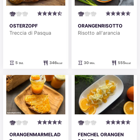
OSTERZOPF
ORANGENRISOTTO
Treccia di Pasqua
Risotto all'arancia
Stunden
Minuten
5
346
30
555
Std.
kcal
Min.
kcal
ORANGENMARMELAD
FENCHEL ORANGEN