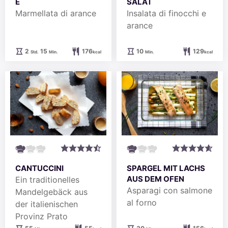
E
SALAT
Marmellata di arance
Insalata di finocchi e
arance
Stunden
Minuten
Minuten
2
15
176
10
129
Std.
Min.
kcal
Min.
kcal
CANTUCCINI
SPARGEL MIT LACHS
AUS DEM OFEN
Ein traditionelles
Asparagi con salmone
Mandelgebäck aus
al forno
der italienischen
Provinz Prato
Minuten
Minuten