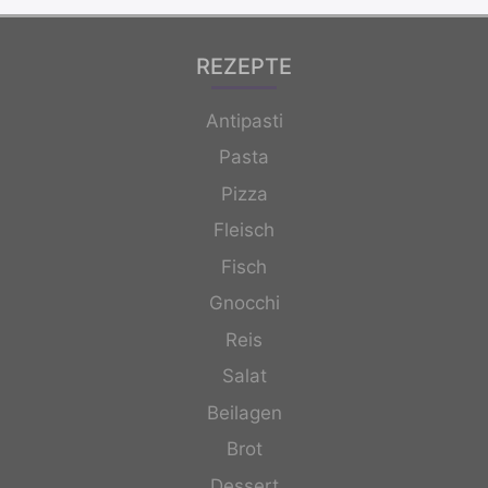
REZEPTE
Antipasti
Pasta
Pizza
Fleisch
Fisch
Gnocchi
Reis
Salat
Beilagen
Brot
Dessert