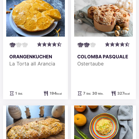
ORANGENKUCHEN
COLOMBA PASQUALE
La Torta all Arancia
Ostertaube
Stunde
Stunden
Minuten
1
194
7
30
327
Std.
kcal
Std.
Min.
kcal