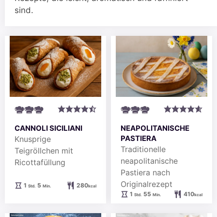
sind.
NEAPOLITANISCHE
CANNOLI SICILIANI
PASTIERA
Knusprige
Traditionelle
Teigröllchen mit
neapolitanische
Ricottafüllung
Pastiera nach
Originalrezept
Stunde
Minuten
1
5
280
Std.
Min.
kcal
Stunde
Minuten
1
55
410
Std.
Min.
kcal