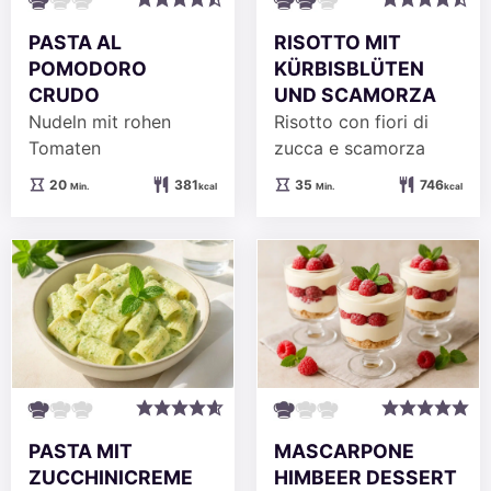
PASTA AL
RISOTTO MIT
POMODORO
KÜRBISBLÜTEN
CRUDO
UND SCAMORZA
Nudeln mit rohen
Risotto con fiori di
Tomaten
zucca e scamorza
Minuten
Minuten
20
381
35
746
Min.
kcal
Min.
kcal
PASTA MIT
MASCARPONE
ZUCCHINICREME
HIMBEER DESSERT