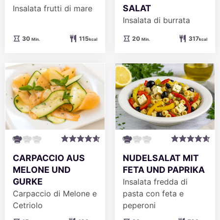
SALAT
Insalata frutti di mare
Insalata di burrata
Minuten
Minuten
30
115
20
317
Min.
kcal
Min.
kcal
NUDELSALAT MIT
CARPACCIO AUS
FETA UND PAPRIKA
MELONE UND
GURKE
Insalata fredda di
pasta con feta e
Carpaccio di Melone e
peperoni
Cetriolo