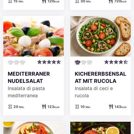
Minuten
Minuten
30
720
15
120
Min.
kcal
Min.
kcal
MEDITERRANER
KICHERERBSENSAL
NUDELSALAT
AT MIT RUCOLA
Insalata di pasta
Insalata di ceci e
mediterranea
rucola
Minuten
Minuten
20
123
10
143
Min.
kcal
Min.
kcal