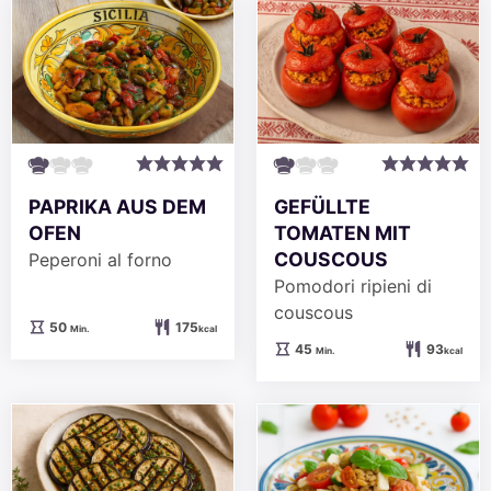
PAPRIKA AUS DEM
GEFÜLLTE
OFEN
TOMATEN MIT
COUSCOUS
Peperoni al forno
Pomodori ripieni di
couscous
Minuten
50
175
Min.
kcal
Minuten
45
93
Min.
kcal