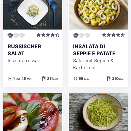
RUSSISCHER
INSALATA DI
SALAT
SEPPIE E PATATE
Insalata russa
Salat mit Sepien &
Kartoffeln
Stunde
Minuten
Minuten
1
45
211
55
310
Std.
Min.
kcal
Min.
kcal