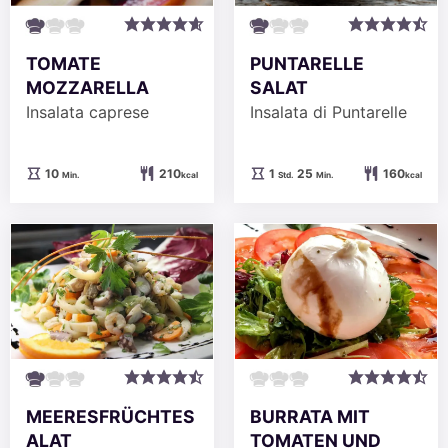
TOMATE
PUNTARELLE
MOZZARELLA
SALAT
Insalata caprese
Insalata di Puntarelle
Minuten
Stunde
Minuten
10
210
1
25
160
Min.
kcal
Std.
Min.
kcal
MEERESFRÜCHTES
BURRATA MIT
ALAT
TOMATEN UND