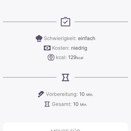
Schwierigkeit:
einfach
Kosten:
niedrig
kcal:
129
kcal
Minuten
Vorbereitung:
10
Min.
Minuten
Gesamt:
10
Min.