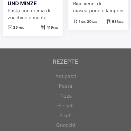
UND MINZE
Bicchierini di
Pasta con crema di
mascarpone e lamponi
zucchine e menta
Stunde
Minuten
1
20
581
Std.
Min.
kcal
Minuten
25
419
Min.
kcal
REZEPTE
Antipasti
Pasta
Pizza
Fleisch
Fisch
Gnocchi