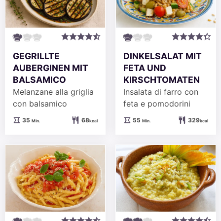
GEGRILLTE
DINKELSALAT MIT
AUBERGINEN MIT
FETA UND
BALSAMICO
KIRSCHTOMATEN
Melanzane alla griglia
Insalata di farro con
con balsamico
feta e pomodorini
Minuten
Minuten
35
68
55
329
Min.
kcal
Min.
kcal