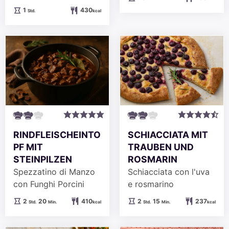
Stunde
1
430
Std.
kcal
RINDFLEISCHEINTO
SCHIACCIATA MIT
PF MIT
TRAUBEN UND
STEINPILZEN
ROSMARIN
Spezzatino di Manzo
Schiacciata con l'uva
con Funghi Porcini
e rosmarino
Stunden
Minuten
Stunden
Minuten
2
20
410
2
15
237
Std.
Min.
kcal
Std.
Min.
kcal