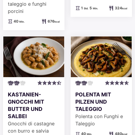
taleggio e funghi
Stunde
Minuten
1
5
324
Std.
Min.
kcal
porcini
Minuten
40
676
Min.
kcal
KASTANIEN-
POLENTA MIT
GNOCCHI MIT
PILZEN UND
BUTTER UND
TALEGGIO
SALBEI
Polenta con Funghi e
Gnocchi di castagne
Taleggio
con burro e salvia
Minuten
40
480
Min.
kcal