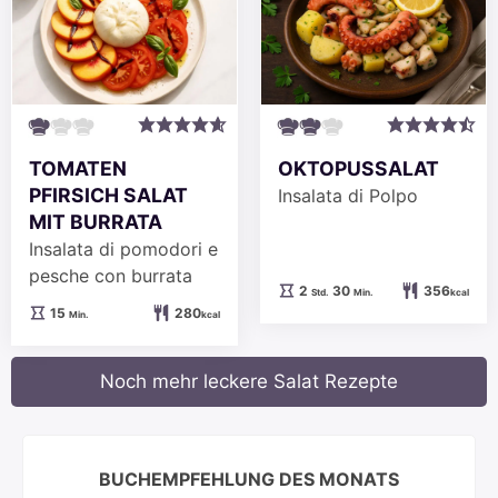
TOMATEN
OKTOPUSSALAT
PFIRSICH SALAT
Insalata di Polpo
MIT BURRATA
Insalata di pomodori e
pesche con burrata
Stunden
Minuten
2
30
356
Std.
Min.
kcal
Minuten
15
280
Min.
kcal
Noch mehr leckere Salat Rezepte
BUCHEMPFEHLUNG DES MONATS