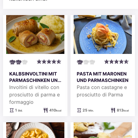
PASTA MIT MARONEN
KALBSINVOLTINI MIT
UND PARMASCHINKEN
PARMASCHINKEN UND
KÄSE
Pasta con castagne e
Involtini di vitello con
prosciutto di Parma
prosciutto di parma e
formaggio
Minuten
Stunde
25
813
1
410
Min.
kcal
Std.
kcal