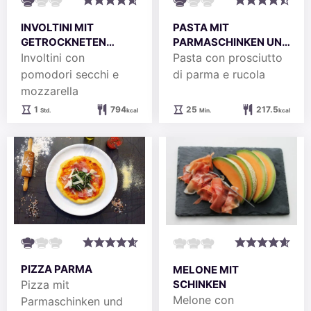
INVOLTINI MIT
PASTA MIT
GETROCKNETEN
PARMASCHINKEN UND
TOMATEN &
RUCOLA
Involtini con
Pasta con prosciutto
MOZZARELLA
pomodori secchi e
di parma e rucola
mozzarella
Stunde
Minuten
1
794
25
217.5
Std.
kcal
Min.
kcal
PIZZA PARMA
MELONE MIT
SCHINKEN
Pizza mit
Melone con
Parmaschinken und