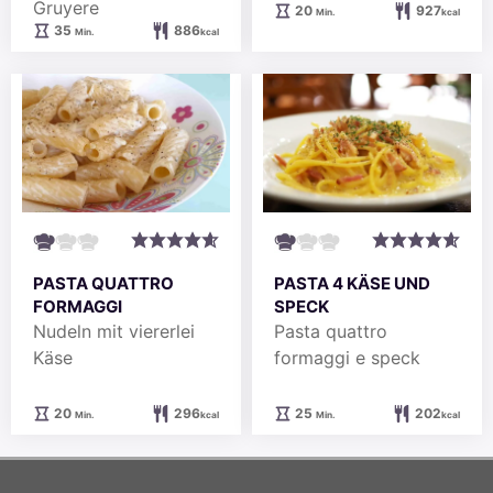
Gruyere
Minuten
20
927
Min.
kcal
Minuten
35
886
Min.
kcal
PASTA QUATTRO
PASTA 4 KÄSE UND
FORMAGGI
SPECK
Nudeln mit viererlei
Pasta quattro
Käse
formaggi e speck
Minuten
Minuten
20
296
25
202
Min.
kcal
Min.
kcal