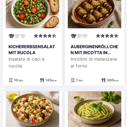
KICHERERBSENSALAT
AUBERGINENRÖLLCHE
MIT RUCOLA
N MIT RICOTTA IN
TOMATENSOSSE
Insalata di ceci e
Involtini di melanzane
rucola
al forno
Minuten
Stunde
10
143
1
360
Min.
kcal
Std.
kcal