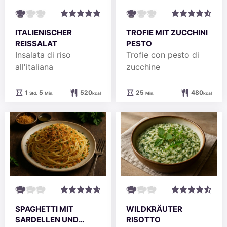
ITALIENISCHER
TROFIE MIT ZUCCHINI
REISSALAT
PESTO
Insalata di riso
Trofie con pesto di
all'italiana
zucchine
Stunde
Minuten
Minuten
1
5
520
25
480
Std.
Min.
kcal
Min.
kcal
SPAGHETTI MIT
WILDKRÄUTER
SARDELLEN UND
RISOTTO