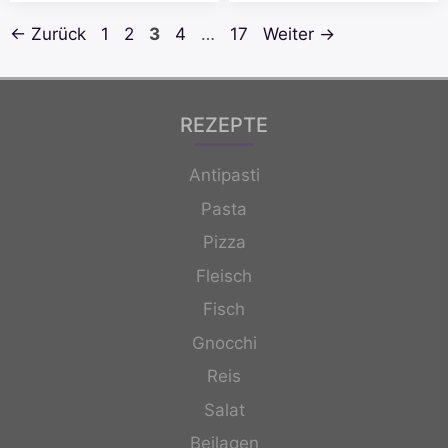
Seite
Seite
Seite
Seite
Seite
←
Zurück
1
2
3
4
…
17
Weiter
→
REZEPTE
Antipasti
Pasta
Pizza
Fleisch
Fisch
Gnocchi
Reis
Salat
Beilagen