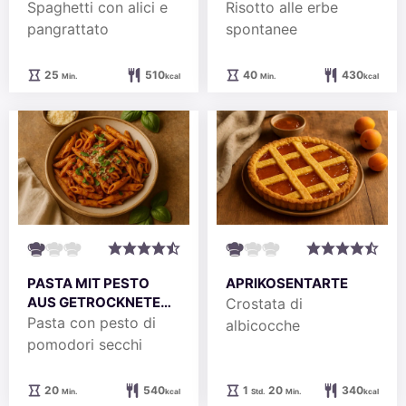
SEMMELBRÖSELN
Spaghetti con alici e
Risotto alle erbe
pangrattato
spontanee
Minuten
Minuten
25
510
40
430
Min.
kcal
Min.
kcal
PASTA MIT PESTO
APRIKOSENTARTE
AUS GETROCKNETEN
Crostata di
TOMATEN
Pasta con pesto di
albicocche
pomodori secchi
Minuten
Stunde
Minuten
20
540
1
20
340
Min.
kcal
Std.
Min.
kcal