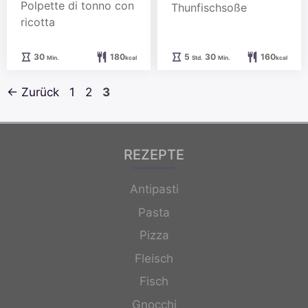
Polpette di tonno con
Thunfischsoße
ricotta
Minuten
Stunden
Minuten
30
180
5
30
160
Min.
kcal
Std.
Min.
kcal
Seite
Seite
Seite
←
Zurück
1
2
3
REZEPTE
Antipasti
Pasta
Pizza
Fleisch
Fisch
Gnocchi