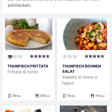
schmecken.
THUNFISCH BOHNEN
THUNFISCH FRITTATA
SALAT
Frittata di tonno
Insalata di tonno e
fagioli
Minuten
Minuten
10
113
20
125
Min.
kcal
Min.
kcal