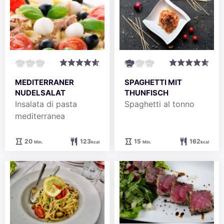
MEDITERRANER
SPAGHETTI MIT
NUDELSALAT
THUNFISCH
Insalata di pasta
Spaghetti al tonno
mediterranea
Minuten
Minuten
20
123
15
162
Min.
kcal
Min.
kcal