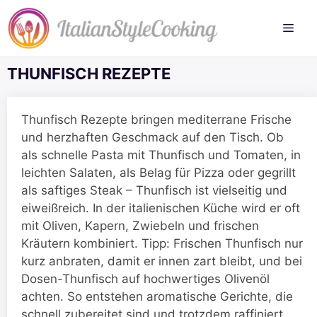
Zum
Inhalt
springen
THUNFISCH REZEPTE
Thunfisch Rezepte bringen mediterrane Frische
und herzhaften Geschmack auf den Tisch. Ob
als schnelle Pasta mit Thunfisch und Tomaten, in
leichten Salaten, als Belag für Pizza oder gegrillt
als saftiges Steak – Thunfisch ist vielseitig und
eiweißreich. In der italienischen Küche wird er oft
mit Oliven, Kapern, Zwiebeln und frischen
Kräutern kombiniert. Tipp: Frischen Thunfisch nur
kurz anbraten, damit er innen zart bleibt, und bei
Dosen-Thunfisch auf hochwertiges Olivenöl
achten. So entstehen aromatische Gerichte, die
schnell zubereitet sind und trotzdem raffiniert