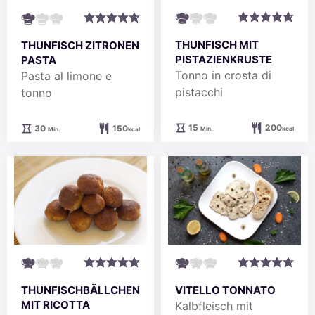
THUNFISCH MIT
THUNFISCH ZITRONEN
PISTAZIENKRUSTE
PASTA
Tonno in crosta di
Pasta al limone e
pistacchi
tonno
Minuten
Minuten
15
200
30
150
Min.
kcal
Min.
kcal
THUNFISCHBÄLLCHEN
VITELLO TONNATO
MIT RICOTTA
Kalbfleisch mit