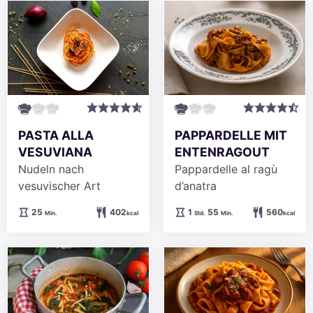
PASTA ALLA
PAPPARDELLE MIT
VESUVIANA
ENTENRAGOUT
Nudeln nach
Pappardelle al ragù
vesuvischer Art
d’anatra
Minuten
Stunde
Minuten
25
402
1
55
560
Min.
kcal
Std.
Min.
kcal