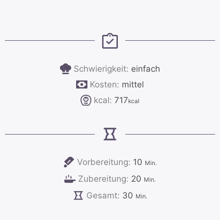
Schwierigkeit:
einfach
Kosten:
mittel
kcal:
717
kcal
Minuten
Vorbereitung:
10
Min.
Minuten
Zubereitung:
20
Min.
Minuten
Gesamt:
30
Min.