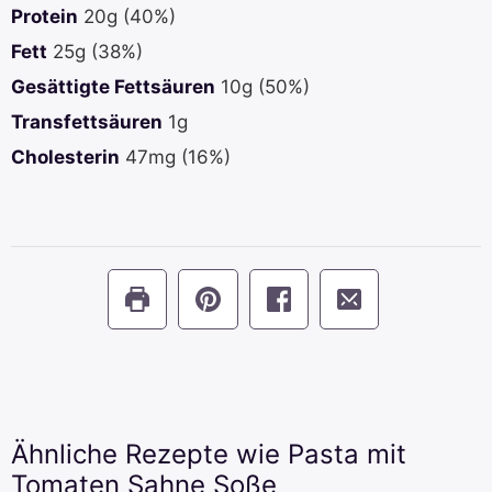
Protein
20
g
(40%)
Fett
25
g
(38%)
Gesättigte Fettsäuren
10
g
(50%)
Transfettsäuren
1
g
Cholesterin
47
mg
(16%)
Ähnliche Rezepte wie Pasta mit
Tomaten Sahne Soße