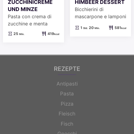
ZUCCHINICREME
HIMBEER DESSERT
UND MINZE
Bicchierini di
Pasta con crema di
mascarpone e lamponi
zucchine e menta
Stunde
Minuten
1
20
581
Std.
Min.
kcal
Minuten
25
419
Min.
kcal
REZEPTE
Antipasti
Pasta
Pizza
Fleisch
Fisch
Gnocchi