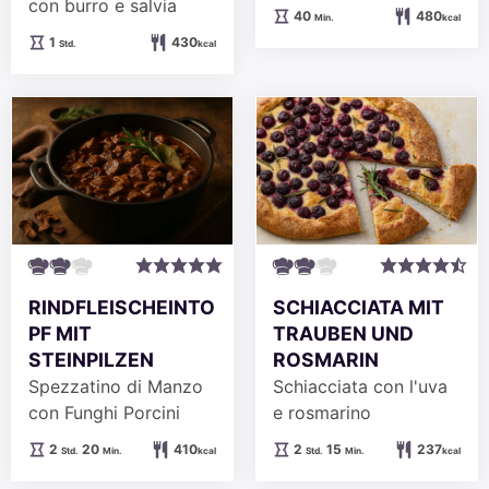
con burro e salvia
Minuten
40
480
Min.
kcal
Stunde
1
430
Std.
kcal
RINDFLEISCHEINTO
SCHIACCIATA MIT
PF MIT
TRAUBEN UND
STEINPILZEN
ROSMARIN
Spezzatino di Manzo
Schiacciata con l'uva
con Funghi Porcini
e rosmarino
Stunden
Minuten
Stunden
Minuten
2
20
410
2
15
237
Std.
Min.
kcal
Std.
Min.
kcal