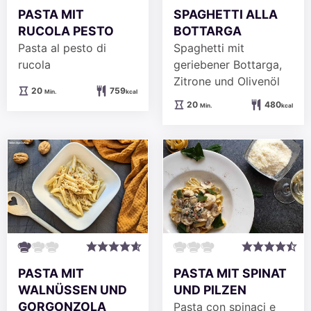
PASTA MIT
SPAGHETTI ALLA
RUCOLA PESTO
BOTTARGA
Pasta al pesto di
Spaghetti mit
rucola
geriebener Bottarga,
Zitrone und Olivenöl
Minuten
20
759
Min.
kcal
Minuten
20
480
Min.
kcal
PASTA MIT
PASTA MIT SPINAT
WALNÜSSEN UND
UND PILZEN
GORGONZOLA
Pasta con spinaci e