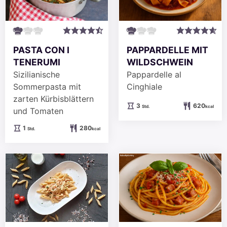
PASTA CON I
PAPPARDELLE MIT
TENERUMI
WILDSCHWEIN
Sizilianische
Pappardelle al
Sommerpasta mit
Cinghiale
zarten Kürbisblättern
Stunden
3
620
Std.
kcal
und Tomaten
Stunde
1
280
Std.
kcal