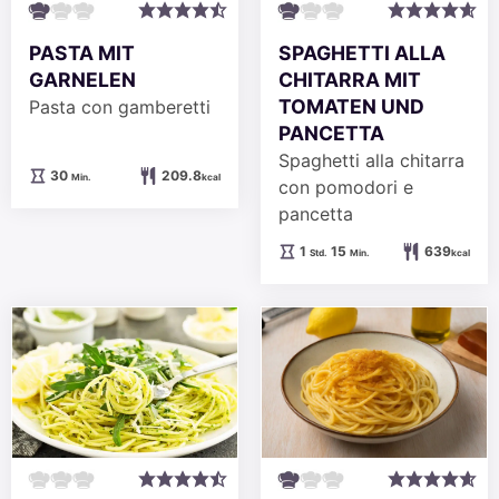
PASTA MIT
SPAGHETTI ALLA
GARNELEN
CHITARRA MIT
TOMATEN UND
Pasta con gamberetti
PANCETTA
Spaghetti alla chitarra
Minuten
30
209.8
Min.
kcal
con pomodori e
pancetta
Stunde
Minuten
1
15
639
Std.
Min.
kcal