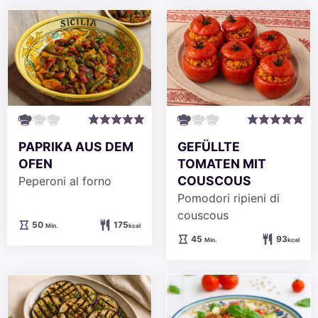
PAPRIKA AUS DEM
GEFÜLLTE
OFEN
TOMATEN MIT
COUSCOUS
Peperoni al forno
Pomodori ripieni di
couscous
Minuten
50
175
Min.
kcal
Minuten
45
93
Min.
kcal