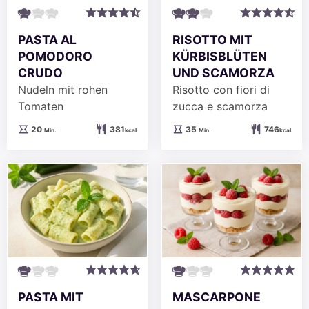
PASTA AL
RISOTTO MIT
POMODORO
KÜRBISBLÜTEN
CRUDO
UND SCAMORZA
Nudeln mit rohen
Risotto con fiori di
Tomaten
zucca e scamorza
Minuten
Minuten
20
381
35
746
Min.
kcal
Min.
kcal
PASTA MIT
MASCARPONE