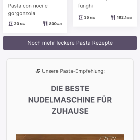
Pasta con noci e
funghi
gorgonzola
Minuten
35
192.1
Min.
kcal
Minuten
20
800
Min.
kcal
Noch mehr leckere Pasta Rezepte
🍝 Unsere Pasta-Empfehlung:
DIE BESTE
NUDELMASCHINE FÜR
ZUHAUSE