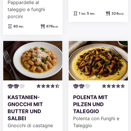
Pappardelle al
taleggio e funghi
Stunde
Minuten
1
5
324
Std.
Min.
kcal
porcini
Minuten
40
676
Min.
kcal
KASTANIEN-
POLENTA MIT
GNOCCHI MIT
PILZEN UND
BUTTER UND
TALEGGIO
SALBEI
Polenta con Funghi e
Gnocchi di castagne
Taleggio