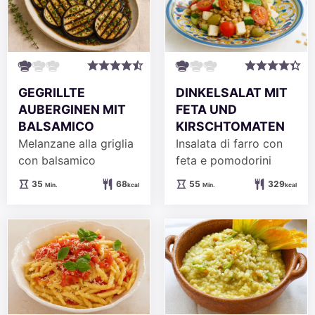
GEGRILLTE
DINKELSALAT MIT
AUBERGINEN MIT
FETA UND
BALSAMICO
KIRSCHTOMATEN
Melanzane alla griglia
Insalata di farro con
con balsamico
feta e pomodorini
Minuten
Minuten
35
68
55
329
Min.
kcal
Min.
kcal