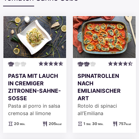
PASTA MIT LAUCH
SPINATROLLEN
IN CREMIGER
NACH
ZITRONEN-SAHNE-
EMILIANISCHER
SOSSE
ART
Pasta al porro in salsa
Rotolo di spinaci
cremosa al limone
all’Emiliana
Minuten
Stunde
Minuten
20
205
1
30
757
Min.
kcal
Std.
Min.
kcal