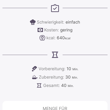
Schwierigkeit:
einfach
Kosten:
gering
kcal:
640
kcal
Minuten
Vorbereitung:
10
Min.
Minuten
Zubereitung:
30
Min.
Minuten
Gesamt:
40
Min.
MENGE FÜR