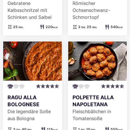
Gebratene
Römischer
Kalbsschnitzel mit
Ochsenschwanz-
Schinken und Salbei
Schmortopf
Minuten
Stunden
Minuten
25
220
3
25
540
Min.
kcal
Std.
Min.
kcal
RAGU ALLA
POLPETTE ALLA
BOLOGNESE
NAPOLETANA
Die legendäre Soße
Fleischbällchen in
aus Bologna
Tomatensoße
Stunden
Minuten
Stunde
Minuten
3
40
113
1
10
555
Std.
Min.
kcal
Std.
Min.
kcal