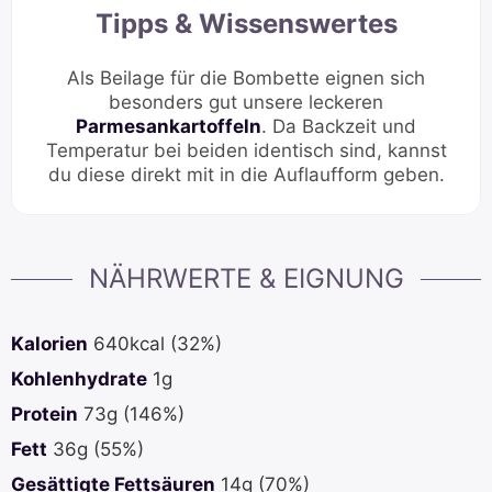
Tipps & Wissenswertes
Als Beilage für die Bombette eignen sich
besonders gut unsere leckeren
Parmesankartoffeln
. Da Backzeit und
Temperatur bei beiden identisch sind, kannst
du diese direkt mit in die Auflaufform geben.
NÄHRWERTE & EIGNUNG
Kalorien
640
kcal
(32%)
Kohlenhydrate
1
g
Protein
73
g
(146%)
Fett
36
g
(55%)
Gesättigte Fettsäuren
14
g
(70%)