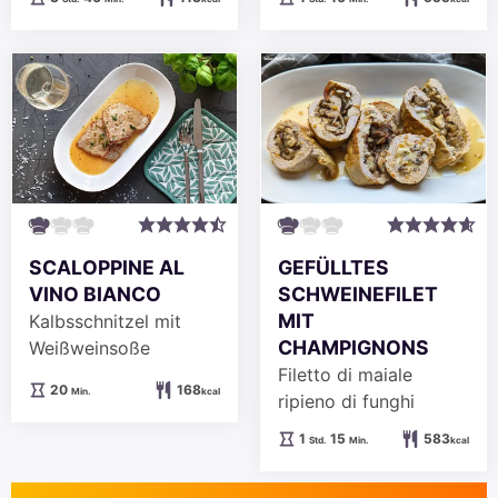
SCALOPPINE AL
GEFÜLLTES
VINO BIANCO
SCHWEINEFILET
MIT
Kalbsschnitzel mit
CHAMPIGNONS
Weißweinsoße
Filetto di maiale
Minuten
20
168
Min.
kcal
ripieno di funghi
Stunde
Minuten
1
15
583
Std.
Min.
kcal