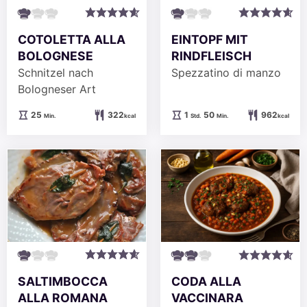
COTOLETTA ALLA
EINTOPF MIT
BOLOGNESE
RINDFLEISCH
Schnitzel nach
Spezzatino di manzo
Bologneser Art
Minuten
Stunde
Minuten
25
322
1
50
962
Min.
kcal
Std.
Min.
kcal
SALTIMBOCCA
CODA ALLA
ALLA ROMANA
VACCINARA