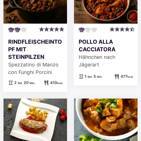
RINDFLEISCHEINTO
POLLO ALLA
PF MIT
CACCIATORA
STEINPILZEN
Hähnchen nach
Spezzatino di Manzo
Jägerart
con Funghi Porcini
Stunde
Minuten
1
5
477
Std.
Min.
kcal
Stunden
Minuten
2
20
410
Std.
Min.
kcal