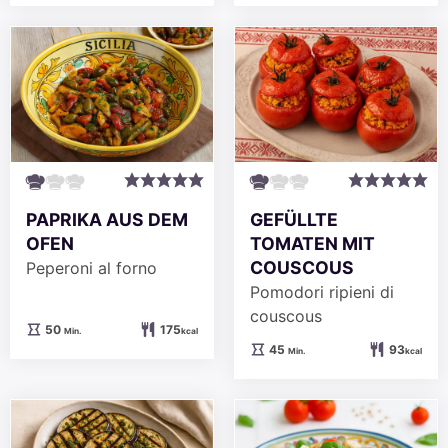
PAPRIKA AUS DEM
GEFÜLLTE
OFEN
TOMATEN MIT
COUSCOUS
Peperoni al forno
Pomodori ripieni di
couscous
Minuten
50
175
Min.
kcal
Minuten
45
93
Min.
kcal