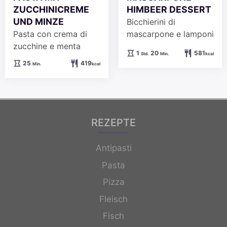
ZUCCHINICREME
HIMBEER DESSERT
UND MINZE
Bicchierini di
Pasta con crema di
mascarpone e lamponi
zucchine e menta
Stunde
Minuten
1
20
581
Std.
Min.
kcal
Minuten
25
419
Min.
kcal
REZEPTE
Antipasti
Pasta
Pizza
Fleisch
Fisch