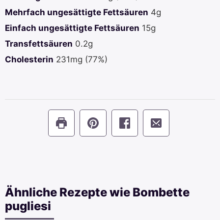
Mehrfach ungesättigte Fettsäuren
4
g
Einfach ungesättigte Fettsäuren
15
g
Transfettsäuren
0.2
g
Cholesterin
231
mg
(77%)
Ähnliche Rezepte wie Bombette
pugliesi