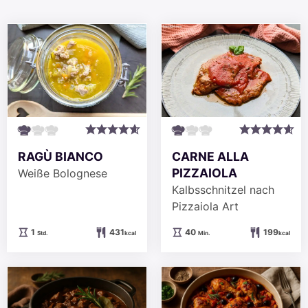
RAGÙ BIANCO
CARNE ALLA
PIZZAIOLA
Weiße Bolognese
Kalbsschnitzel nach
Pizzaiola Art
Stunde
Minuten
1
431
40
199
Std.
kcal
Min.
kcal