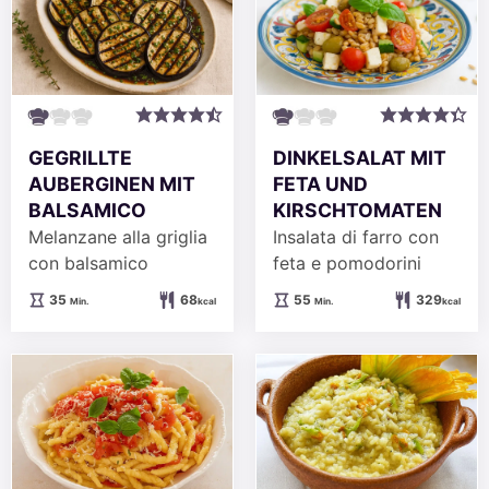
GEGRILLTE
DINKELSALAT MIT
AUBERGINEN MIT
FETA UND
BALSAMICO
KIRSCHTOMATEN
Melanzane alla griglia
Insalata di farro con
con balsamico
feta e pomodorini
Minuten
Minuten
35
68
55
329
Min.
kcal
Min.
kcal