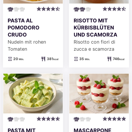
PASTA AL
RISOTTO MIT
POMODORO
KÜRBISBLÜTEN
CRUDO
UND SCAMORZA
Nudeln mit rohen
Risotto con fiori di
Tomaten
zucca e scamorza
Minuten
Minuten
20
381
35
746
Min.
kcal
Min.
kcal
PASTA MIT
MASCARPONE