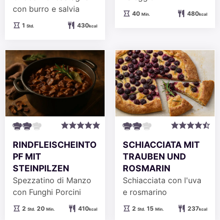
con burro e salvia
Minuten
40
480
Min.
kcal
Stunde
1
430
Std.
kcal
RINDFLEISCHEINTO
SCHIACCIATA MIT
PF MIT
TRAUBEN UND
STEINPILZEN
ROSMARIN
Spezzatino di Manzo
Schiacciata con l'uva
con Funghi Porcini
e rosmarino
Stunden
Minuten
Stunden
Minuten
2
20
410
2
15
237
Std.
Min.
kcal
Std.
Min.
kcal