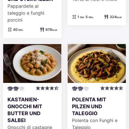
Pappardelle al
taleggio e funghi
Stunde
Minuten
1
5
324
Std.
Min.
kcal
porcini
Minuten
40
676
Min.
kcal
KASTANIEN-
POLENTA MIT
GNOCCHI MIT
PILZEN UND
BUTTER UND
TALEGGIO
SALBEI
Polenta con Funghi e
Gnocchi di castagne
Taleggio