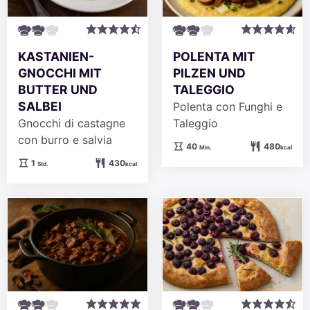
KASTANIEN-
POLENTA MIT
GNOCCHI MIT
PILZEN UND
BUTTER UND
TALEGGIO
SALBEI
Polenta con Funghi e
Gnocchi di castagne
Taleggio
con burro e salvia
Minuten
40
480
Min.
kcal
Stunde
1
430
Std.
kcal