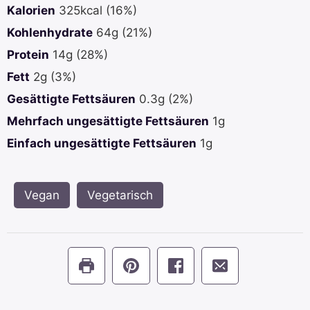
Kalorien
325
kcal
(16%)
Kohlenhydrate
64
g
(21%)
Protein
14
g
(28%)
Fett
2
g
(3%)
Gesättigte Fettsäuren
0.3
g
(2%)
Mehrfach ungesättigte Fettsäuren
1
g
Einfach ungesättigte Fettsäuren
1
g
Vegan
,
Vegetarisch