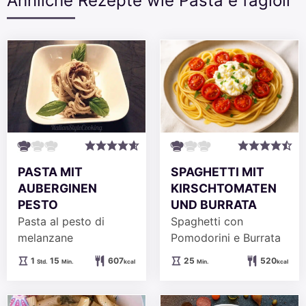
Ähnliche Rezepte wie Pasta e fagioli
PASTA MIT
SPAGHETTI MIT
AUBERGINEN
KIRSCHTOMATEN
PESTO
UND BURRATA
Pasta al pesto di
Spaghetti con
melanzane
Pomodorini e Burrata
Stunde
Minuten
Minuten
1
15
607
25
520
Std.
Min.
kcal
Min.
kcal