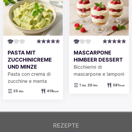
PASTA MIT
MASCARPONE
ZUCCHINICREME
HIMBEER DESSERT
UND MINZE
Bicchierini di
Pasta con crema di
mascarpone e lamponi
zucchine e menta
Stunde
Minuten
1
20
581
Std.
Min.
kcal
Minuten
25
419
Min.
kcal
REZEPTE