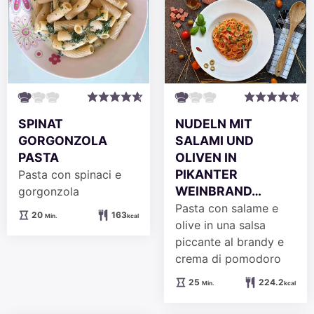
SPINAT
NUDELN MIT
GORGONZOLA
SALAMI UND
PASTA
OLIVEN IN
PIKANTER
Pasta con spinaci e
WEINBRAND…
gorgonzola
Pasta con salame e
Minuten
20
163
Min.
kcal
olive in una salsa
piccante al brandy e
crema di pomodoro
Minuten
25
224.2
Min.
kcal