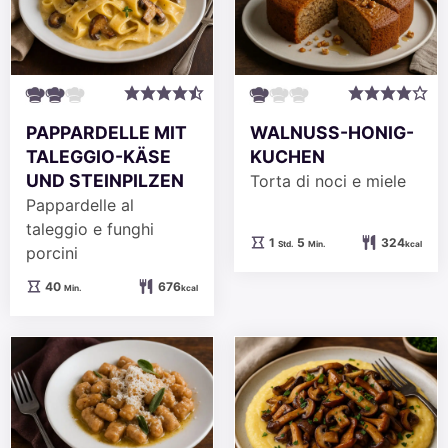
PAPPARDELLE MIT
WALNUSS-HONIG-
TALEGGIO-KÄSE
KUCHEN
UND STEINPILZEN
Torta di noci e miele
Pappardelle al
taleggio e funghi
Stunde
Minuten
1
5
324
Std.
Min.
kcal
porcini
Minuten
40
676
Min.
kcal