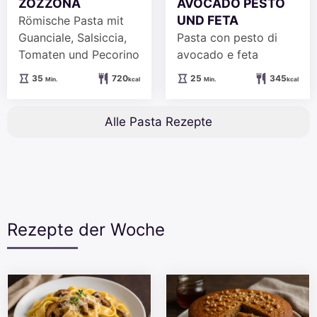
AVOCADO PESTO
ZOZZONA
UND FETA
Römische Pasta mit
Pasta con pesto di
Guanciale, Salsiccia,
avocado e feta
Tomaten und Pecorino
Minuten
Minuten
25
345
35
720
Min.
kcal
Min.
kcal
Alle Pasta Rezepte
Rezepte der Woche