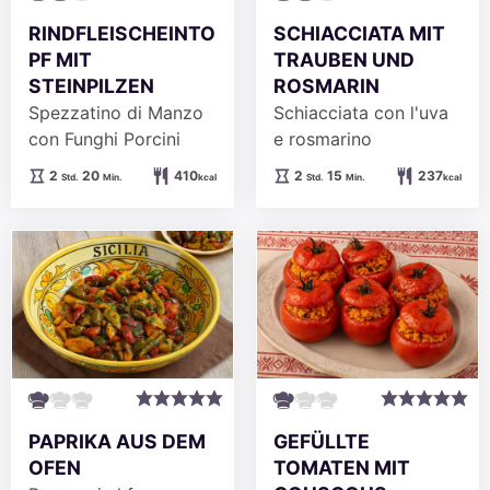
RINDFLEISCHEINTO
SCHIACCIATA MIT
PF MIT
TRAUBEN UND
STEINPILZEN
ROSMARIN
Spezzatino di Manzo
Schiacciata con l'uva
con Funghi Porcini
e rosmarino
Stunden
Minuten
Stunden
Minuten
2
20
410
2
15
237
Std.
Min.
kcal
Std.
Min.
kcal
PAPRIKA AUS DEM
GEFÜLLTE
OFEN
TOMATEN MIT