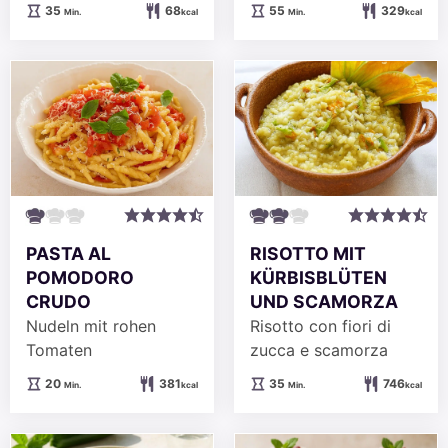
Minuten
Minuten
35
68
55
329
Min.
kcal
Min.
kcal
PASTA AL
RISOTTO MIT
POMODORO
KÜRBISBLÜTEN
CRUDO
UND SCAMORZA
Nudeln mit rohen
Risotto con fiori di
Tomaten
zucca e scamorza
Minuten
Minuten
20
381
35
746
Min.
kcal
Min.
kcal