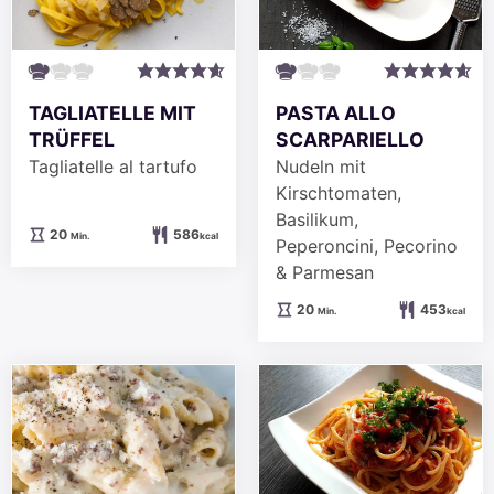
PASTA ALLO
TAGLIATELLE MIT
SCARPARIELLO
TRÜFFEL
Nudeln mit
Tagliatelle al tartufo
Kirschtomaten,
Basilikum,
Minuten
20
586
Min.
kcal
Peperoncini, Pecorino
& Parmesan
Minuten
20
453
Min.
kcal