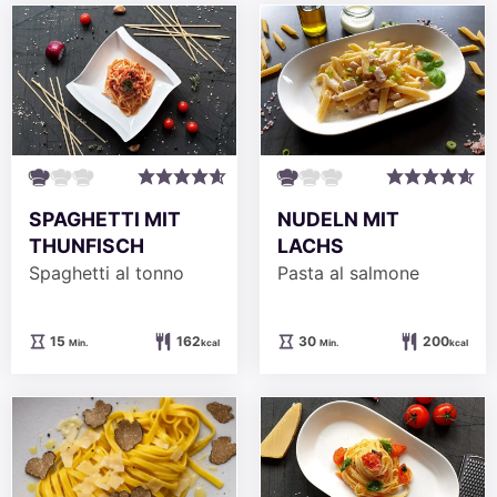
SPAGHETTI MIT
NUDELN MIT
THUNFISCH
LACHS
Spaghetti al tonno
Pasta al salmone
Minuten
Minuten
15
162
30
200
Min.
kcal
Min.
kcal