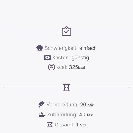
Schwierigkeit:
einfach
Kosten:
günstig
kcal:
325
kcal
Minuten
Vorbereitung:
20
Min.
Minuten
Zubereitung:
40
Min.
Stunde
Gesamt:
1
Std.