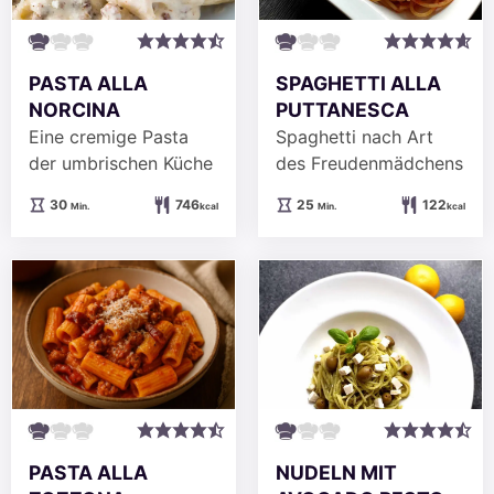
PASTA ALLA
SPAGHETTI ALLA
NORCINA
PUTTANESCA
Eine cremige Pasta
Spaghetti nach Art
der umbrischen Küche
des Freudenmädchens
Minuten
Minuten
30
746
25
122
Min.
kcal
Min.
kcal
NUDELN MIT
PASTA ALLA