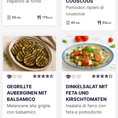
COUSCOUS
Peperoni al forno
Pomodori ripieni di
couscous
Minuten
50
175
Min.
kcal
Minuten
45
93
Min.
kcal
GEGRILLTE
DINKELSALAT MIT
AUBERGINEN MIT
FETA UND
BALSAMICO
KIRSCHTOMATEN
Melanzane alla griglia
Insalata di farro con
con balsamico
feta e pomodorini