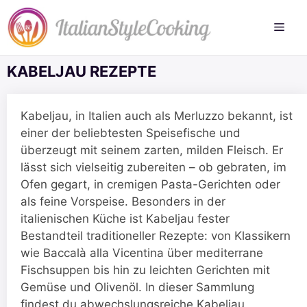
Zum
Inhalt
springen
KABELJAU REZEPTE
Kabeljau, in Italien auch als Merluzzo bekannt, ist
einer der beliebtesten Speisefische und
überzeugt mit seinem zarten, milden Fleisch. Er
lässt sich vielseitig zubereiten – ob gebraten, im
Ofen gegart, in cremigen Pasta-Gerichten oder
als feine Vorspeise. Besonders in der
italienischen Küche ist Kabeljau fester
Bestandteil traditioneller Rezepte: von Klassikern
wie Baccalà alla Vicentina über mediterrane
Fischsuppen bis hin zu leichten Gerichten mit
Gemüse und Olivenöl. In dieser Sammlung
findest du abwechslungsreiche Kabeljau