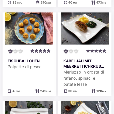
Minuten
Minuten
40
473
35
310
Min.
kcal
Min.
kcal
FISCHBÄLLCHEN
KABELJAU MIT
MEERRETTICHKRUSTE
Polpette di pesce
, BLATTSPINAT &
Merluzzo in crosta di
SALZKARTOFFELN
rafano, spinaci e
patate lesse
Minuten
Minuten
40
249
30
120
Min.
kcal
Min.
kcal