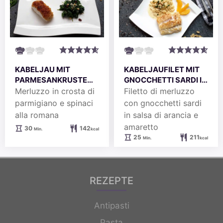
KABELJAU MIT
KABELJAUFILET MIT
PARMESANKRUSTE
GNOCCHETTI SARDI IN
UND RÖMISCHEM
ORANGEN-
Merluzzo in crosta di
Filetto di merluzzo
SPINAT
AMARETTO-SOSSE
parmigiano e spinaci
con gnocchetti sardi
alla romana
in salsa di arancia e
amaretto
Minuten
30
142
Min.
kcal
Minuten
25
211
Min.
kcal
REZEPTE
Antipasti
Pasta