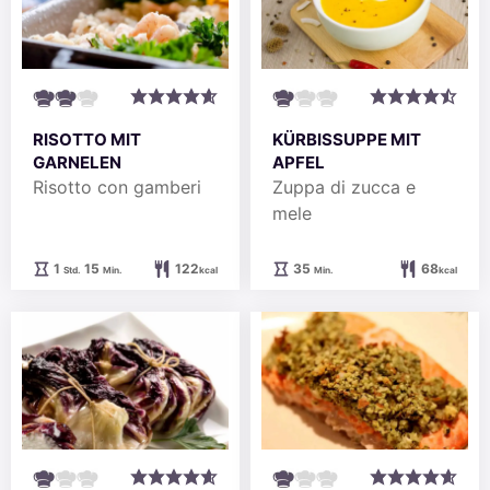
RISOTTO MIT
KÜRBISSUPPE MIT
GARNELEN
APFEL
Risotto con gamberi
Zuppa di zucca e
mele
Stunde
Minuten
Minuten
1
15
122
35
68
Std.
Min.
kcal
Min.
kcal