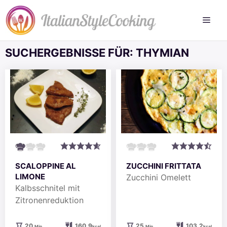
Zum
Inhalt
springen
SUCHERGEBNISSE FÜR:
THYMIAN
SCALOPPINE AL
ZUCCHINI FRITTATA
LIMONE
Zucchini Omelett
Kalbsschnitel mit
Zitronenreduktion
Minuten
Minuten
20
160.9
25
103.2
Min.
kcal
Min.
kcal