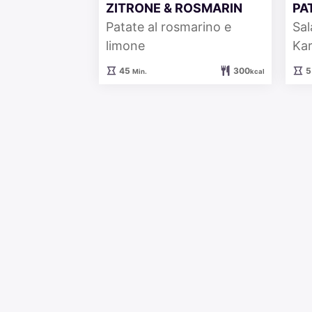
ZITRONE & ROSMARIN
PA
Patate al rosmarino e
Sal
limone
Kar
Minuten
45
300
5
Min.
kcal