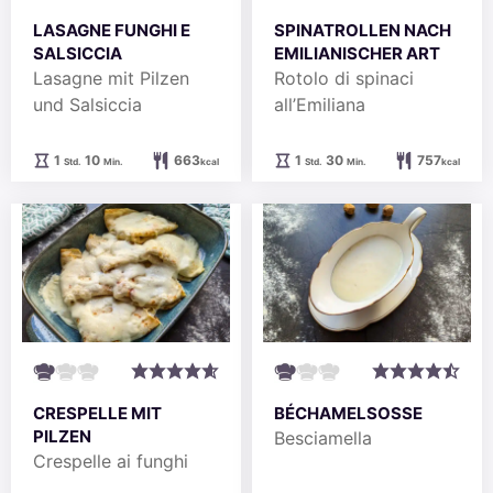
LASAGNE FUNGHI E
SPINATROLLEN NACH
SALSICCIA
EMILIANISCHER ART
Lasagne mit Pilzen
Rotolo di spinaci
und Salsiccia
all’Emiliana
Stunde
Minuten
Stunde
Minuten
1
10
663
1
30
757
Std.
Min.
kcal
Std.
Min.
kcal
CRESPELLE MIT
BÉCHAMELSOSSE
PILZEN
Besciamella
Crespelle ai funghi