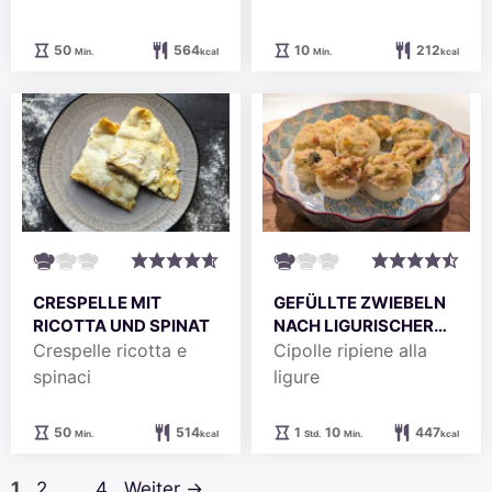
Minuten
Minuten
50
564
10
212
Min.
kcal
Min.
kcal
CRESPELLE MIT
GEFÜLLTE ZWIEBELN
RICOTTA UND SPINAT
NACH LIGURISCHER
ART
Crespelle ricotta e
Cipolle ripiene alla
spinaci
ligure
Minuten
Stunde
Minuten
50
514
1
10
447
Min.
kcal
Std.
Min.
kcal
Seite
Seite
Seite
1
2
…
4
Weiter
→