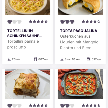
TORTA PASQUALINA
TORTELLINI IN
SCHINKEN SAHNE
Osterkuchen aus
SOSSE
Tortellini panna e
Ligurien mit Mangold,
prosciutto
Ricotta und Eiern
Stunden
Minuten
Minuten
3
10
517
25
667
Std.
Min.
kcal
Min.
kcal