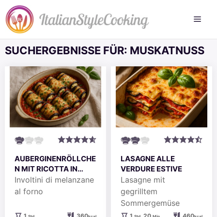
Zum
Inhalt
springen
SUCHERGEBNISSE FÜR:
MUSKATNUSS
AUBERGINENRÖLLCHE
LASAGNE ALLE
N MIT RICOTTA IN
VERDURE ESTIVE
TOMATENSOSSE
Involtini di melanzane
Lasagne mit
al forno
gegrilltem
Sommergemüse
Stunde
Stunde
Minuten
1
360
1
20
460
Std.
kcal
Std.
Min.
kcal