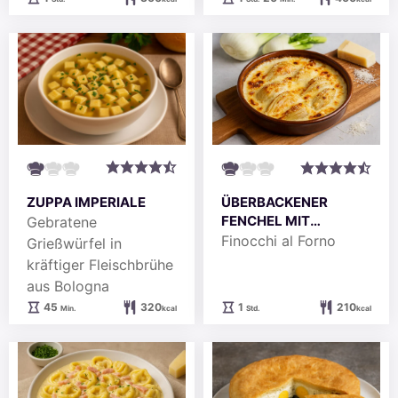
ZUPPA IMPERIALE
ÜBERBACKENER
FENCHEL MIT
Gebratene
BECHAMEL UND
Finocchi al Forno
Grießwürfel in
PARMESAN
kräftiger Fleischbrühe
aus Bologna
Minuten
Stunde
45
320
1
210
Min.
kcal
Std.
kcal