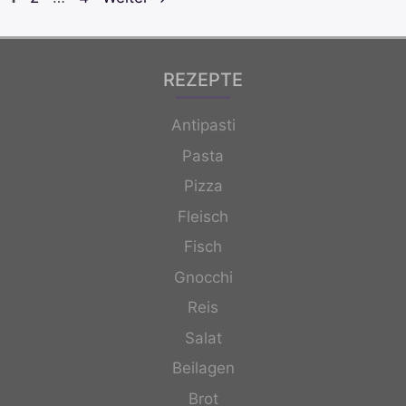
REZEPTE
Antipasti
Pasta
Pizza
Fleisch
Fisch
Gnocchi
Reis
Salat
Beilagen
Brot