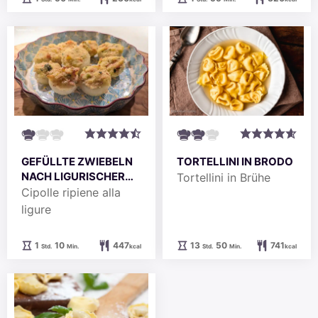
GEFÜLLTE ZWIEBELN
TORTELLINI IN BRODO
NACH LIGURISCHER
Tortellini in Brühe
ART
Cipolle ripiene alla
ligure
Stunde
Minuten
Stunden
Minuten
1
10
447
13
50
741
Std.
Min.
kcal
Std.
Min.
kcal