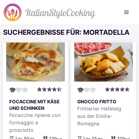
Zum
Inhalt
springen
SUCHERGEBNISSE FÜR:
MORTADELLA
FOCACCINE MIT KÄSE
GNOCCO FRITTO
UND SCHINKEN
Frittierter Hefeteig
Focaccine ripiene con
aus der Emilia-
formaggio e
Romagna
prosciutto
Stunde
Minuten
Stunde
Minuten
1
50
230
1
55
320
Std.
Min.
kcal
Std.
Min.
kcal