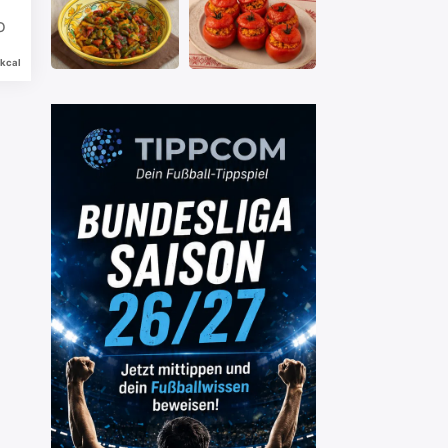
o
kcal