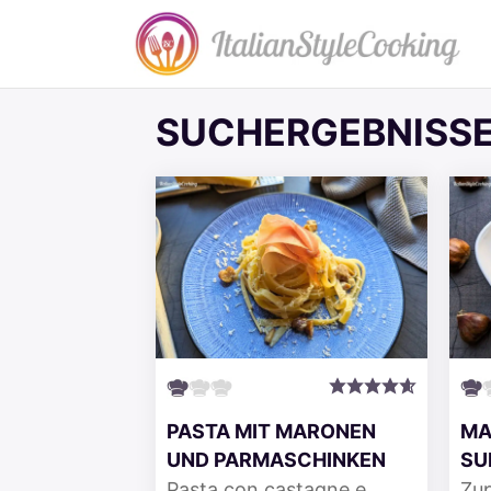
Zum
Inhalt
springen
SUCHERGEBNISSE
PASTA MIT MARONEN
MA
UND PARMASCHINKEN
SU
Pasta con castagne e
Zup