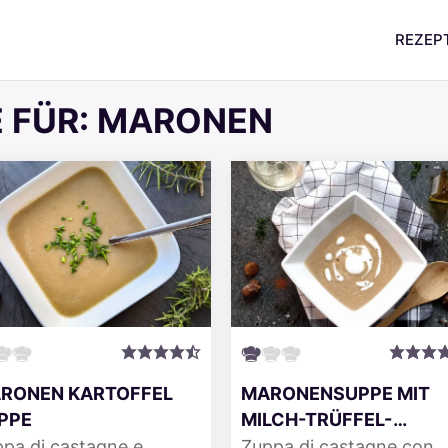
REZEP
 FÜR:
MARONEN
RONEN KARTOFFEL
MARONENSUPPE MIT
PPE
MILCH-TRÜFFEL-
SCHAUM
pa di castagne e
Zuppa di castagne con