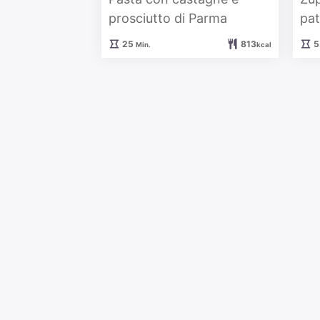
prosciutto di Parma
pat
Minuten
25
813
5
Min.
kcal