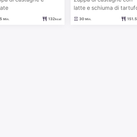
ate
latte e schiuma di tartuf
Minuten
Minuten
5
132
30
151.5
Min.
kcal
Min.